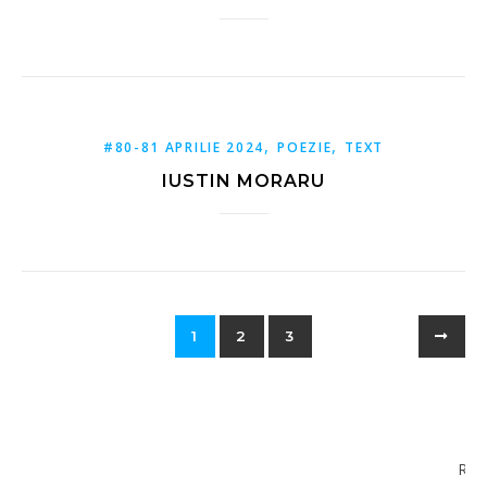
,
,
#80-81 APRILIE 2024
POEZIE
TEXT
IUSTIN MORARU
1
2
3
RE
Red