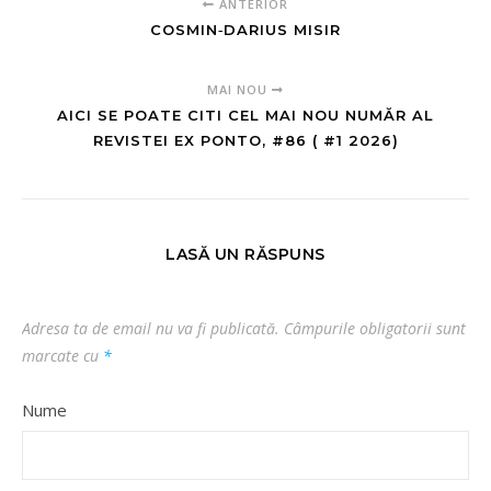
ANTERIOR
COSMIN‑DARIUS MISIR
MAI NOU
AICI SE POATE CITI CEL MAI NOU NUMĂR AL
REVISTEI EX PONTO, #86 ( #1 2026)
LASĂ UN RĂSPUNS
Adresa ta de email nu va fi publicată.
Câmpurile obligatorii sunt
marcate cu
*
Nume