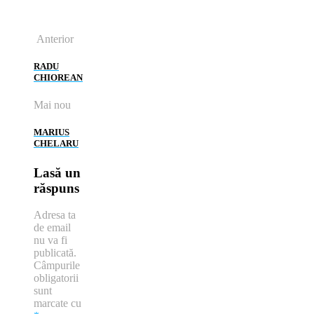
Anterior
RADU
CHIOREAN
Mai nou
MARIUS
CHELARU
Lasă un
răspuns
Adresa ta
de email
nu va fi
publicată.
Câmpurile
obligatorii
sunt
marcate cu