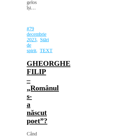
gelos
își…
#79
decembrie
2023
,
Stări
de
spirit
,
TEXT
GHEORGHE
FILIP
‒
„Românul
s-
a
născut
poet”?
Când