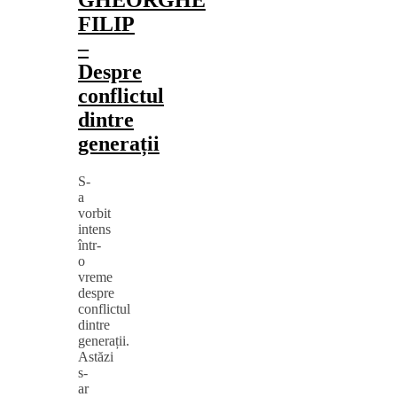
FILIP
‒
Despre
conflictul
dintre
generații
S-
a
vorbit
intens
într-
o
vreme
despre
conflictul
dintre
generații.
Astăzi
s-
ar