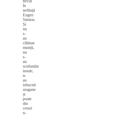
trecut
în
neființă
Eugen
Simion.
Și
nu
s-
au
clătinat
munții,
nu
s-
au
scufundat
insule,
n-
au
izbucnit
uragane
și
poate
din
ceruri
n-