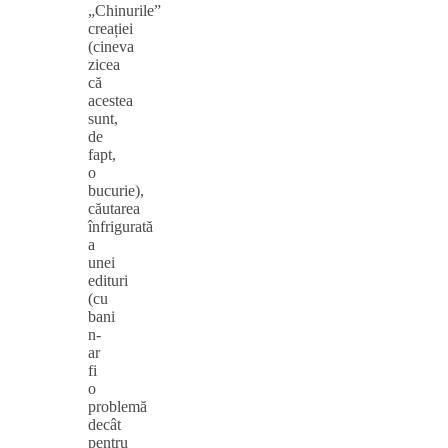
„Chinurile”
creației
(cineva
zicea
că
acestea
sunt,
de
fapt,
o
bucurie),
căutarea
înfrigurată
a
unei
edituri
(cu
bani
n-
ar
fi
o
problemă
decât
pentru