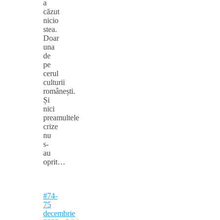
a
căzut
nicio
stea.
Doar
una
de
pe
cerul
culturii
românești.
Și
nici
preamultele
crize
nu
s-
au
oprit…
#74-
75
decembrie