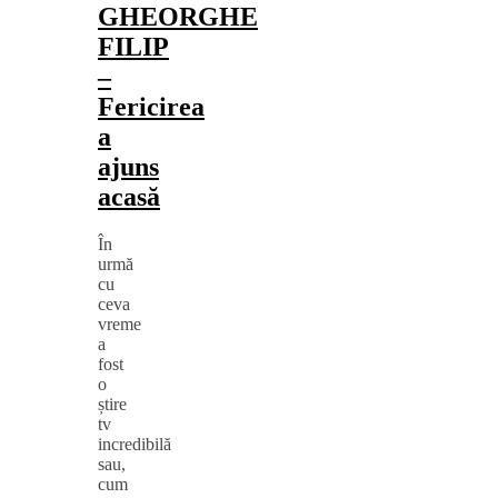
GHEORGHE
FILIP
–
Fericirea
a
ajuns
acasă
În
urmă
cu
ceva
vreme
a
fost
o
știre
tv
incredibilă
sau,
cum