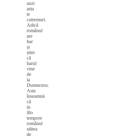
auzi
asta
te
cutremuri.
Adică
românul
are
har
și
știm
că
harul
vine
de
la
Dumnezeu.
Asta
înseamnă
că
in
illo
tempore
românul
stătea
de