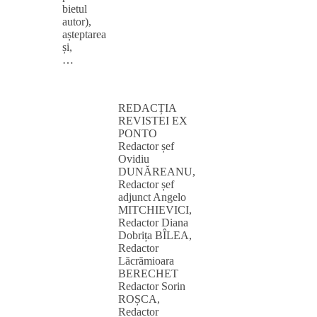
bietul
autor),
așteptarea
și,
…
REDACȚIA
REVISTEI EX
PONTO
Redactor șef
Ovidiu
DUNĂREANU,
Redactor șef
adjunct Angelo
MITCHIEVICI,
Redactor Diana
Dobrița BÎLEA,
Redactor
Lăcrămioara
BERECHET
Redactor Sorin
ROȘCA,
Redactor