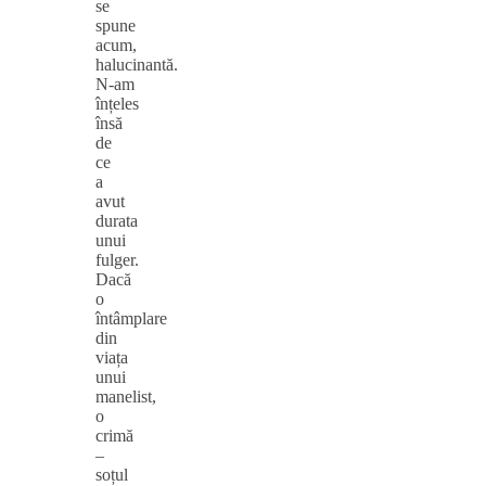
se
spune
acum,
halucinantă.
N‑am
înțeles
însă
de
ce
a
avut
durata
unui
fulger.
Dacă
o
întâmplare
din
viața
unui
manelist,
o
crimă
–
soțul