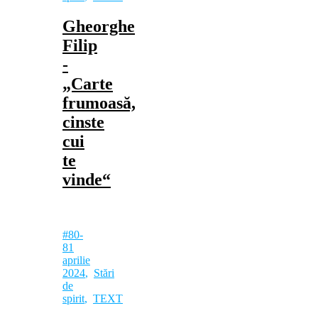
Gheorghe
Filip
‑
„Carte
frumoasă,
cinste
cui
te
vinde“
#80-
81
aprilie
2024
,
Stări
de
spirit
,
TEXT