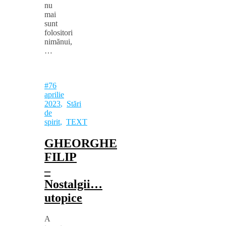
nu
mai
sunt
folositori
nimănui,
…
#76
aprilie
2023
,
Stări
de
spirit
,
TEXT
GHEORGHE
FILIP
–
Nostalgii…
utopice
A