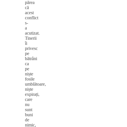
părea
că
acest
conflict
s-
a
acutizat.
Tinerii
îi
privesc
pe
bătrâni
ca
pe
niște
fosile
umblătoare,
niște
expirați,
care
nu
sunt
buni
de
nimic,