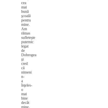
cea
mai
bună
şcoală
pentru
mine.
Am
rămas
sufleteşte
puternic
legat
de
Dobrogea
şi
cred
că
nimeni
n-
a
înţeles-
o
mai
bine
decât
mine.