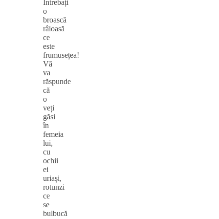
Întrebați
o
broască
râioasă
ce
este
frumusețea!
Vă
va
răspunde
că
o
veți
găsi
în
femeia
lui,
cu
ochii
ei
uriași,
rotunzi
ce
se
bulbucă