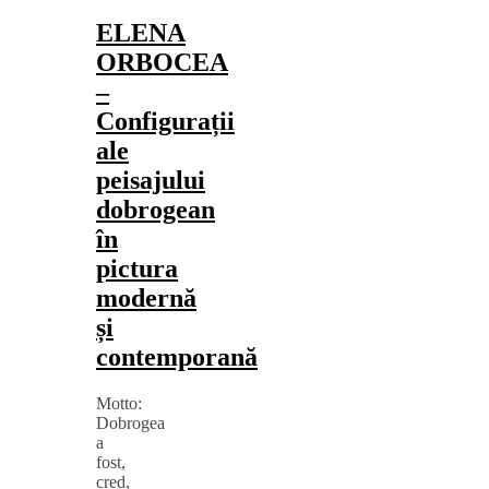
ELENA
ORBOCEA
–
Configurații
ale
peisajului
dobrogean
în
pictura
modernă
și
contemporană
Motto:
Dobrogea
a
fost,
cred,