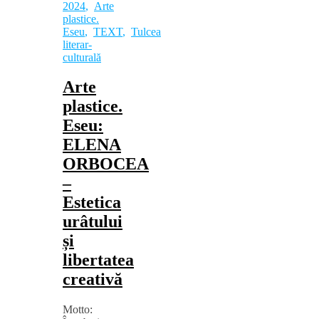
2024
,
Arte
plastice.
Eseu
,
TEXT
,
Tulcea
literar-
culturală
Arte
plastice.
Eseu:
ELENA
ORBOCEA
–
Estetica
urâtului
și
libertatea
creativă
Motto: