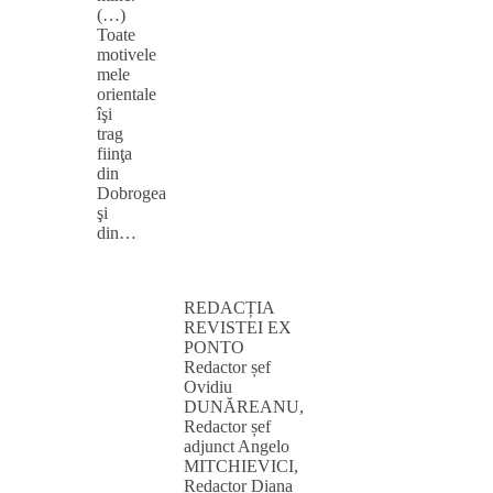
(…)
Toate
motivele
mele
orientale
îşi
trag
fiinţa
din
Dobrogea
şi
din…
REDACȚIA
REVISTEI EX
PONTO
Redactor șef
Ovidiu
DUNĂREANU,
Redactor șef
adjunct Angelo
MITCHIEVICI,
Redactor Diana