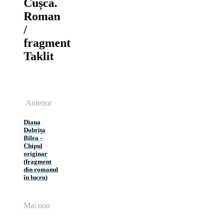
Cușca.
Roman
/
fragment
Taklit
Anterior
Diana
Dobrița
Bîlea ‑
Chipul
originar
(fragment
din romanul
în lucru)
Mai nou