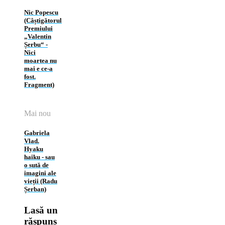
Nic Popescu
(Câștigătorul
Premiului
„Valentin
Șerbu“ ‑
Nici
moartea nu
mai e ce-a
fost.
Fragment)
Mai nou
Gabriela
Vlad.
Hyaku
haiku ‑ sau
o sută de
imagini ale
vieții (Radu
Șerban)
Lasă un
răspuns