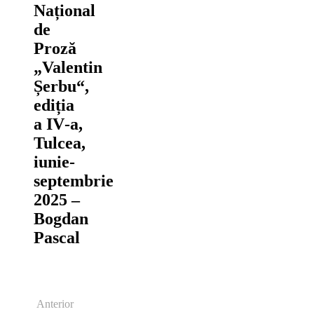
Național
de
Proză
„Valentin
Șerbu“,
ediția
a IV‑a,
Tulcea,
iunie‑
septembrie
2025 –
Bogdan
Pascal
Anterior