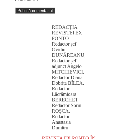
REDACȚIA
REVISTEI EX
PONTO
Redactor șef
Ovidiu
DUNĂREANU,
Redactor șef
adjunct Angelo
MITCHIEVICI,
Redactor Diana
Dobrița BÎLEA,
Redactor
Lăcrămioara
BERECHET
Redactor Sorin
ROȘCA,
Redactor
Anastasia
Dumitru
REVISTA EX PONTO ÎN