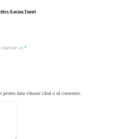
arhive (Lucian Țugui)
nt marcate cu
*
r pentru data viitoare când o să comentez.