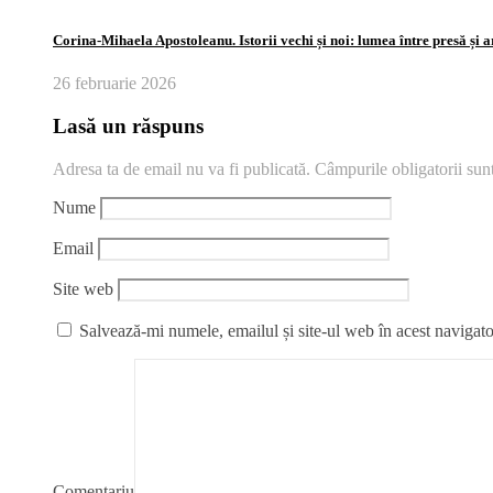
Corina‑Mihaela Apostoleanu. Istorii vechi și noi: lumea între presă și 
26 februarie 2026
Lasă un răspuns
Adresa ta de email nu va fi publicată.
Câmpurile obligatorii su
Nume
Email
Site web
Salvează-mi numele, emailul și site-ul web în acest navigato
Comentariu