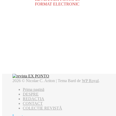
FORMAT ELECTRONIC
2026 © Nicolae C. Ariton |
Tema Bard de
WP Royal
.
Prima pagină
DESPRE
REDACȚIA
CONTACT
COLECȚIE REVISTĂ