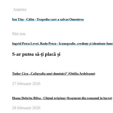
Anterior
Ion Tița ‑ Călin ‑ Tragedia care a salvat Omenirea
Mai nou
Ingrid Petcu Levei, Radu Petcu ‑ Iconografie, credințe și identitate fu
S-ar putea să-ți placă și
Tudor Cicu „Caligrafia unei duminici“ (Ottilia Ardeleanu)
27 februarie 2026
Diana Dobrița Bîlea ‑ Chipul originar (fragment din romanul în lucru)
28 februarie 2026