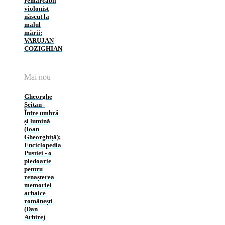
remarcabil
violonist
născut la
malul
mării:
VARUJAN
COZIGHIAN
Mai nou
Gheorghe
Șeitan ‑
Între umbră
și lumină
(Ioan
Gheorghiță);
Enciclopedia
Pustiei ‑ o
pledoarie
pentru
renașterea
memoriei
arhaice
românești
(Dan
Arhire)