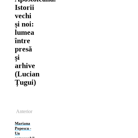
Istorii
vechi
și noi:
lumea
între
presă
și
arhive
(Lucian
Țugui)
Anterior
Mariana
Popescu ‑
Un