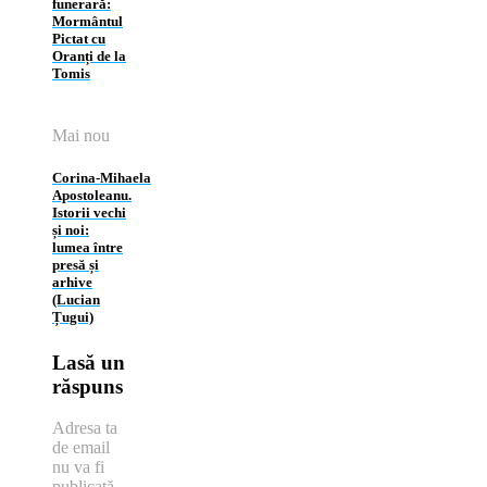
funerară:
Mormântul
Pictat cu
Oranți de la
Tomis
Mai nou
Corina‑Mihaela
Apostoleanu.
Istorii vechi
și noi:
lumea între
presă și
arhive
(Lucian
Țugui)
Lasă un
răspuns
Adresa ta
de email
nu va fi
publicată.