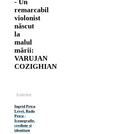
‑ Un
remarcabil
violonist
născut
la
malul
mării:
VARUJAN
COZIGHIAN
Anterior
Ingrid Petcu
Levei, Radu
Petcu ‑
Iconografie,
credințe și
identitate