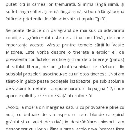
puteți citi în carnea lor tremurată. Și inimă lângă inimă, și
suflet lângă suflet, și armă lângă armă, și bornă lângă bornă
întăresc prieteniile, le călesc în vatra timpului.“(p.9).
Se poate deduce din paragraful de mai sus că adevărata
condiție a grănicerului este de a fi un om tânăr, de unde
importanța acestei vârste printre temele cărții lui Vasile
Mizdrea. Este vorba despre o tinerețe a eroilor ei, de
prevalența conflictelor erotice și chiar de o tinerețe (patos)
al stilului literar, de un „chiot“eseninian ce răzbate din
subsolul prozelor, asociindu‑se cu un etos tineresc: „Noi am
tăiat‑o în galop peste podețele înzăpezite, pe sub stolurile
de vrăbii înfometate… „, spune naratorul la pagina 12, unde
apare explicit și crezul de viață al eroilor săi:
„Acolo, la moara din marginea satului cu pridvoarele pline cu
nuci, cu butoaie de vin aspru, cu fete blonde ca spicul
grâului și cu vuiet de crivăț în destrăbălarea ninsorii, am
descoperit cu Florin Călina iubirea, acolo ne‑a încercat frica