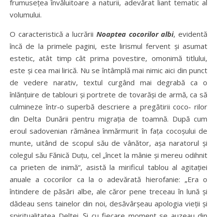
frumusețea învăluitoare a naturii, adevărat liant tematic al
volumului.
O caracteristică a lucrării
Noaptea cocorilor albi
, evidentă
încă de la primele pagini, este lirismul fervent și asumat
estetic, atât timp cât prima povestire, omonimă titlului,
este și cea mai lirică. Nu se întâmplă mai nimic aici din punct
de vedere narativ, textul curgând mai degrabă ca o
înlănțuire de tablouri și portrete de tovarăși de armă, ca să
culmineze într‑o superbă descriere a pregătirii coco‑ rilor
din Delta Dunării pentru migrația de toamnă. După cum
eroul sadovenian rămânea înmărmurit în fața cocoșului de
munte, uitând de scopul său de vânător, așa naratorul și
colegul său Fănică Duțu, cel „încet la mânie și mereu odihnit
ca prieten de inimă“, asistă la mirificul tablou al agitației
anuale a cocorilor ca la o adevărată hierofanie: „Era o
întindere de păsări albe, ale căror pene treceau în lună și
dădeau sens tainelor din noi, desăvârșeau apologia vieții și
spiritualitatea Deltei. Și cu fiecare moment se auzeau din