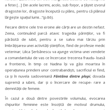
a fetei […] Din acele lacrimi, acolo, sub foișor, a țâșnit izvorul
dragostei lor, dragoste începută cu plâns, pentru că plânsul
lărgește spațiul lumii…“(p.86).
Fiecare dintre cele trei eroine ale cărții are un destin nefast.
Zeina, continuând parcă atavic tragedia părinților, va fi
părăsită de iubit, pentru a se salva mai târziu prin
îmbrățișarea unei activități științifice, fiind de profesie medic
veterinar; Lilica Șerbănescu va ajunge victima unei vendete
a comandantului de vas ce încercase trecerea fraudu‑ loasă
a frontierei, în timp ce Nadina își va găsi moartea în
operațiunea prinderii unor contrabandiști, sacrificiul ei fiind,
ca și în nuvela sadoveniană
Fântâna
dintre plopi
, dovada
supremă a iubirii, dar și o încercare de recupe‑ rare a
demnității de femeie.
În cazul a două dintre povestirile volumului, evocarea
chipurilor feminine este însoțită de motivul drumului,