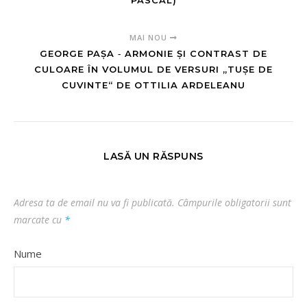
PASCAL)
MAI NOU
GEORGE PAȘA ‑ ARMONIE ȘI CONTRAST DE
CULOARE ÎN VOLUMUL DE VERSURI „TUȘE DE
CUVINTE“ DE OTTILIA ARDELEANU
LASĂ UN RĂSPUNS
Adresa ta de email nu va fi publicată.
Câmpurile obligatorii sunt
marcate cu
*
Nume