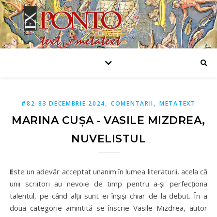
,
,
#82-83 DECEMBRIE 2024
COMENTARII
METATEXT
MARINA CUȘA ‑ VASILE MIZDREA,
NUVELISTUL
E
ste un adevăr acceptat unanim în lumea literaturii, acela că
unii scriitori au nevoie de timp pentru a‑și perfecționa
talentul, pe când alții sunt ei înșiși chiar de la debut. În a
doua categorie amintită se înscrie Vasile Mizdrea, autor