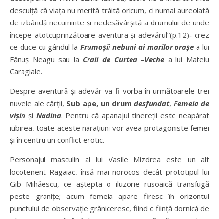
desculță că viața nu merită trăită oricum, ci numai aureolată
de izbândă necuminte și nedesăvârșită a drumului de unde
începe atotcuprinzătoare aventura și adevărul“(p.12)‑ crez
ce duce cu gândul la
Frumoșii nebuni ai marilor orașe
a lui
Fănuș Neagu sau la
Craii de Curtea –Veche
a lui Mateiu
Caragiale.
Despre aventură și adevăr va fi vorba în următoarele trei
nuvele ale cărții,
Sub ape, un drum
desfundat
,
Femeia de
vișin
și
Nadina
. Pentru că apanajul tinereții este neapărat
iubirea, toate aceste narațiuni vor avea protagoniste femei
și în centru un conflict erotic.
Personajul masculin al lui Vasile Mizdrea este un alt
locotenent Ragaiac, însă mai norocos decât prototipul lui
Gib Mihăescu, ce aștepta o iluzorie rusoaică transfugă
peste granițe; acum femeia apare firesc în orizontul
punctului de observație grăniceresc, fiind o ființă dornică de