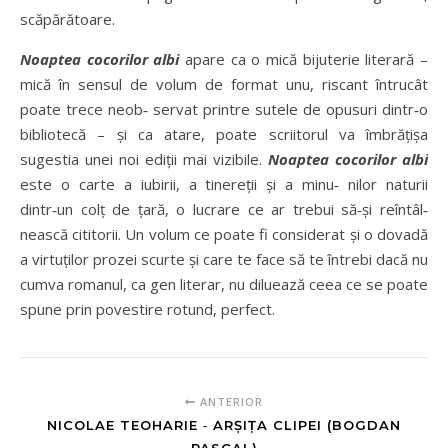
scăpărătoare.
Noaptea cocorilor albi
apare ca o mică bijuterie literară –
mică în sensul de volum de format unu, riscant întrucât
poate trece neob‑ servat printre sutele de opusuri dintr‑o
bibliotecă – și ca atare, poate scriitorul va îmbrățișa
sugestia unei noi ediții mai vizibile.
Noaptea cocorilor albi
este o carte a iubirii, a tinereții și a minu‑ nilor naturii
dintr‑un colț de țară, o lucrare ce ar trebui să‑și reîntâl‑
nească cititorii. Un volum ce poate fi considerat și o dovadă
a virtuților prozei scurte și care te face să te întrebi dacă nu
cumva romanul, ca gen literar, nu diluează ceea ce se poate
spune prin povestire rotund, perfect.
ANTERIOR
NICOLAE TEOHARIE ‑ ARȘIȚA CLIPEI (BOGDAN