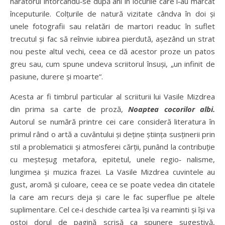
naratorul întorcându‑se după ani în locurile care i‑au marcat
începuturile. Colțurile de natură vizitate cândva în doi și
unele fotografii sau relatări de martori readuc în suflet
trecutul și fac să reînvie iubirea pierdută, așezând un strat
nou peste altul vechi, ceea ce dă acestor proze un patos
greu sau, cum spune undeva scriitorul însuși, „un infinit de
pasiune, durere și moarte“.
Acesta ar fi timbrul particular al scriiturii lui Vasile Mizdrea
din prima sa carte de proză,
Noaptea cocorilor albi.
Autorul se numără printre cei care consideră literatura în
primul rând o artă a cuvântului și deține știința susținerii prin
stil a problematicii și atmosferei cărții, punând la contribuție
cu meșteșug metafora, epitetul, unele regio‑ nalisme,
lungimea și muzica frazei. La Vasile Mizdrea cuvintele au
gust, aromă și culoare, ceea ce se poate vedea din citatele
la care am recurs deja și care le fac superflue pe altele
suplimentare. Cel ce‑i deschide cartea își va reaminti și își va
ostoi dorul de pagină scrisă ca spunere sugestivă,