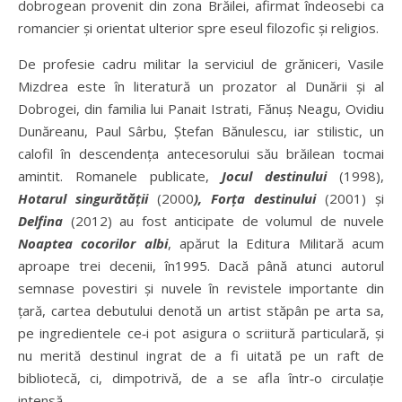
dobrogean provenit din zona Brăilei, afirmat îndeosebi ca
romancier și orientat ulterior spre eseul filozofic și religios.
De profesie cadru militar la serviciul de grăniceri, Vasile
Mizdrea este în literatură un prozator al Dunării și al
Dobrogei, din familia lui Panait Istrati, Fănuș Neagu, Ovidiu
Dunăreanu, Paul Sârbu, Ștefan Bănulescu, iar stilistic, un
calofil în descendența antecesorului său brăilean tocmai
amintit. Romanele publicate,
Joc
u
l destinului
(1998),
Hotaru
l singurătății
(2000
)
, Forța destinului
(2001) și
Delfin
a
(2012) au fost anticipate de volumul de nuvele
Noapte
a cocorilor albi
, apărut la Editura Militară acum
aproape trei decenii, în1995. Dacă până atunci autorul
semnase povestiri și nuvele în revistele importante din
țară, cartea debutului denotă un artist stăpân pe arta sa,
pe ingredientele ce‑i pot asigura o scriitură particulară, și
nu merită destinul ingrat de a fi uitată pe un raft de
bibliotecă, ci, dimpotrivă, de a se afla într‑o circulație
intensă.