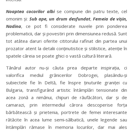
Noaptea cocorilor albi
se compune din patru texte, cel
omonim și:
Sub ape, un drum desfundat
,
Femeia de vișin,
Nadina
, ce pot fi considerate nuvele prin ponderea
problematicii, dar și povestiri prin dimensiunea redusă. Sunt
tot atâtea daruri oferite cititorului rafinat din partea unui
prozator atent la detalii conținutistice și stilistice, atenție în
spatele căreia se poate ghici o vastă cultură literară.
Tânărul autor nu‑și căuta prea departe inspirația, ci
valorifica mediul grănicerilor Dobrogei, plasându‑și
subiectele fie în Deltă, fie înspre ținuturile graniței cu
Bulgaria, transfigurând artistic întâmplări tensionate din
acea zonă a nimănui, chipuri de răufăcători, dar și de
camarazi, prin intermediul cărora descoperise forța
bărbătească și prietenia, portrete de femei interesante
rătăcite în acea lume semi‑sălbatică, unele legende sau
întâmplări rămase în memoria locurilor, dar mai ales