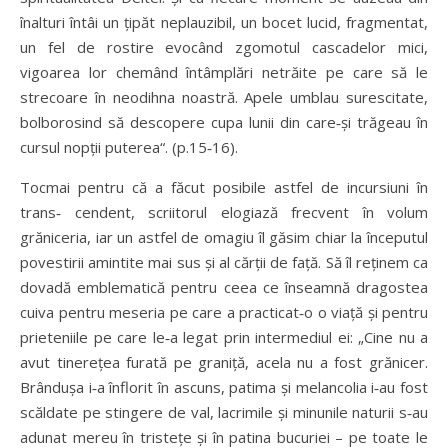
înalturi întâi un țipăt neplauzibil, un bocet lucid, fragmentat,
un fel de rostire evocând zgomotul cascadelor mici,
vigoarea lor chemând întâmplări netrăite pe care să le
strecoare în neodihna noastră. Apele umblau surescitate,
bolborosind să descopere cupa lunii din care‑și trăgeau în
cursul nopții puterea“. (p.15‑16).
Tocmai pentru că a făcut posibile astfel de incursiuni în
trans‑ cendent, scriitorul elogiază frecvent în volum
grăniceria, iar un astfel de omagiu îl găsim chiar la începutul
povestirii amintite mai sus și al cărții de față. Să îl reținem ca
dovadă emblematică pentru ceea ce înseamnă dragostea
cuiva pentru meseria pe care a practicat‑o o viață și pentru
prieteniile pe care le‑a legat prin intermediul ei: „Cine nu a
avut tinerețea furată pe graniță, acela nu a fost grănicer.
Brândușa i‑a înflorit în ascuns, patima și melancolia i‑au fost
scăldate pe stingere de val, lacrimile și minunile naturii s‑au
adunat mereu în tristețe și în patina bucuriei – pe toate le