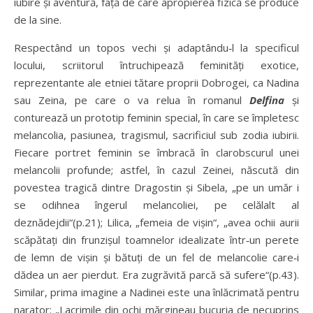
iubire și aventură, față de care apropierea fizică se produce
de la sine.
Respectând un topos vechi și adaptându‑l la specificul
locului, scriitorul întruchipează feminități exotice,
reprezentante ale etniei tătare proprii Dobrogei, ca Nadina
sau Zeina, pe care o va relua în romanul
Delfina
și
conturează un prototip feminin special, în care se împletesc
melancolia, pasiunea, tragismul, sacrificiul sub zodia iubirii.
Fiecare portret feminin se îmbracă în clarobscurul unei
melancolii profunde; astfel, în cazul Zeinei, născută din
povestea tragică dintre Dragostin și Sibela, „pe un umăr i
se odihnea îngerul melancoliei, pe celălalt al
deznădejdii“(p.21); Lilica, „femeia de vișin“, „avea ochii aurii
scăpătați din frunzișul toamnelor idealizate într‑un perete
de lemn de vișin și bătuți de un fel de melancolie care‑i
dădea un aer pierdut. Era zugrăvită parcă să sufere“(p.43).
Similar, prima imagine a Nadinei este una înlăcrimată pentru
narator: „Lacrimile din ochi mărgineau bucuria de necuprins