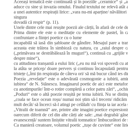
Aceeași tematică este continuată și în poeziile „ceramice“ și „
aduce cu sine și invazia omului. Finalul textului ne relevă atât
a unei autentice respirații lirice: „vara nu‑mi aparține/ năvălitor
singura
dovadă că respir“ (p. 11).
Unele dintre cele mai reușite poezii ale cărții, în afară de cele d
Prima dintre ele este o meditație cu elemente de pastel, în c
confruntare a ființei poetice cu o lume
incapabilă să iasă din șabloane de gândire. Mesajul pare a trans
aceasta este trăirea în simbioză cu natura, cu „raiul despre
(„primăvara se destrăbălează în muguri“), continuă cu „grijile 
despre mine“),
cu atitudinea tranșantă a eului liric („eu nu mă voi spovedi cu atâ
la atâta se pricep/ doare pervers și continuu încapsulată pentru
tristețe („îmi țin respirația de câteva ori/ să mă bucur când ies d
Poezia „revelație“ este o adevărată cosmogonie a iubirii, ami
iubirea“ de N. Stănescu. Imaginarul poetic de aici este metaforic
cu anotimpurile/ într‑o rotire completă a celor patru zări“, „ochi
„Poduri“ este o altă poezie reușită pe tema iubirii. Nu se distin
„coala se face ocean roșu/ numai noi știm să‑l trecem/ ridicăm
mult decât/ să încerci să‑l atingi pe celălalt/ cu ființa ta iar ace
„Vitralii de toamnă“ are, printre alte imagini poetice expresionist
oarecum diferit de cel din alte cărți ale sale: „mai degrabă/ găs
evanescență/ suntem liniștite vitralii tomnatice/ îmbucurători de 
Ca manieră creatoare, volumul poetic „tușe de cuvinte“ este liric, 