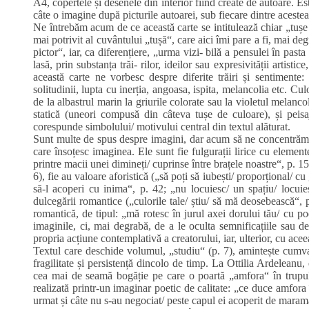
A4, copertele și desenele din interior fiind create de autoare. Es
câte o imagine după picturile autoarei, sub fiecare dintre acestea
Ne întrebăm acum de ce această carte se intitulează chiar „tușe 
mai potrivit al cuvântului „tușă“, care aici îmi pare a fi, mai de
pictor“, iar, ca diferențiere, „urma vizi‑ bilă a pensulei în pa
lasă, prin substanța trăi‑ rilor, ideilor sau expresivității artisti
această carte ne vorbesc despre diferite trăiri și sentimente: f
solitudinii, lupta cu inerția, angoasa, ispita, melancolia etc. Cu
de la albastrul marin la griurile colorate sau la violetul melancol
statică (uneori compusă din câteva tușe de culoare), și peisaj
corespunde simbolului/ motivului central din textul alăturat.
Sunt multe de spus despre imagini, dar acum să ne concentrăm 
care însoțesc imaginea. Ele sunt fie fulgurații lirice cu element
printre macii unei dimineți/ cuprinse între brațele noastre“, p. 15
6), fie au valoare aforistică („să poți să iubești/ proporțional/ c
să‑l acoperi cu inima“, p. 42; „nu locuiesc/ un spațiu/ locuies
dulcegării romantice („culorile tale/ știu/ să mă deosebească“, p
romantică, de tipul: „mă rotesc în jurul axei dorului tău/ cu 
imaginile, ci, mai degrabă, de a le oculta semnificațiile sau d
propria acțiune contemplativă a creatorului, iar, ulterior, cu acee
Textul care deschide volumul, „studiu“ (p. 7), amintește cumva
fragilitate și persistență dincolo de timp. La Ottilia Ardeleanu,
cea mai de seamă bogăție pe care o poartă „amfora“ în trupul e
realizată printr‑un imaginar poetic de calitate: „ce duce amfora 
urmat și câte nu s‑au negociat/ peste capul ei acoperit de maram