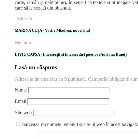
carte, rămân și neîmpliniri, în sensul că textele sunt inegale va
care să le scoată din obișnuit.
Anterior
MARINA CUȘA ‑ Vasile Mizdrea, nuvelistul
Mai nou
LIVIU CAPȘA ‑ Intersecții și intersectări poetice (Adriana Butoi)
Lasă un răspuns
Adresa ta de email nu va fi publicată.
Câmpurile obligatorii su
Nume
Email
Site web
Salvează-mi numele, emailul și site-ul web în acest navigato