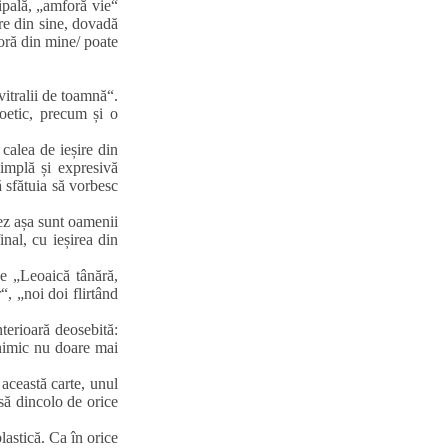
ipală, „amforă vie“
ore din sine, dovadă
foră din mine/ poate
vitralii de toamnă“.
poetic, precum și o
 calea de ieșire din
implă și expresivă
 sfătuia să vorbesc
tez așa sunt oamenii
inal, cu ieșirea din
de „Leoaică tânără,
“, „noi doi flirtând
nterioară deosebită:
 nimic nu doare mai
 această carte, unul
nsă dincolo de orice
lastică. Ca în orice