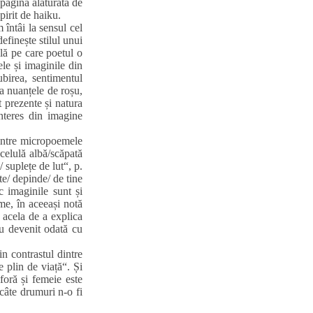
 pagină alăturată de
pirit de haiku.
întâi la sensul cel
efinește stilul unui
lă pe care poetul o
tele și imaginile din
ubirea, sentimentul
la nuanțele de roșu,
t prezente și natura
interes din imagine
dintre micropoemele
 celulă albă/scăpată
/ suplețe de lut“, p.
ste/ depinde/ de tine
c imaginile sunt și
ime, în aceeași notă
 acela de a explica
au devenit odată cu
n contrastul dintre
e plin de viață“. Și
foră și femeie este
 câte drumuri n‑o fi