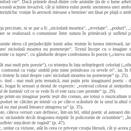
amforă vie“. Dacă primele două dintre cele amintite țin de o lume arhet
 această acțiune invazivă, cât și iubirea eului poetic asemenea unei amf
i turiștii/fac vraiște în aerosoli miroase a benzine/ am lăsat pe plajă o am
eja precizate, ni se par a fi: „niciodată moartea“, „revelație“, „poduri“, „
are se realizează o comuniune între natura în primăvară și sufletul 
mite ideea că prejudecățile lumii aduc tristețe în lumea interioară, iar
 care/ niciodată moartea nu pomenește“. Textul începe cu o imagine s
venite cu tupeu“, cu gândurile despre confesiunea în poezie („cineva mă
t mai mult prin poezie“), cu tristețea în fața neînțelegerii celorlați („of
 contrastul cu viața/ umblă prin mine primăvara cu sevele ei“, iar, în f
in tristețe în raiul despre care/ niciodată moartea nu pomenește“ (p. 25).
n‑ tind ‑ mai mult prin tematică, mai puțin prin imaginarul poetic ‑ 
, bogat în sensuri și destul de expresiv: „vortexul colorat al simțurilor
ul de lumină/ cel ce se vede în el este raza care promite“ (p. 29).
ge printr‑un imaginar poetic ieșit din comun, are totuși o muzicalitate i
 poduri ne călcăm pe inimă/ ca pe câte‑o scândură de la unul la altul/
la să nu mai poată întoarce atingerea sa“ (p. 35).
e, câteva versuri care definesc, într‑un fel, stilul poetic al autoarei din
esc niciundele decât dragostea risipită/ în policromie de octombrie“; „î
suflete/ mișcători de rugină“ (p. 47).
unitar ca viziune, atât în ceea ce privește creația literară, cât și aceea p