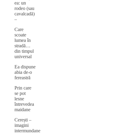
ea: un
rodeo (sau
cavalcadă)
–
Care
scoate
lumea în
stradă…
din timpul
universal
Ea dispune
abia de-o
fereastră
Prin care
se pot
lesne
întrevedea
maidane
Cerești ‒
imagini
intermundane