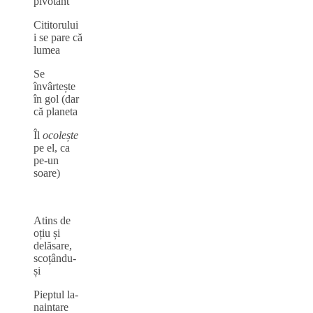
pivotant
Cititorului
i se pare că
lumea
Se
învârtește
în gol (dar
că planeta
Îl
ocolește
pe el, ca
pe-un
soare)
Atins de
oțiu și
delăsare,
scoțându-
și
Pieptul la-
naintare