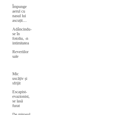
Împunge
aerul cu
nasul lui
ascuțit…
Adâncindu-
se în
fotoliu, -n
intimitatea
Reveriilor
sale
Mic
uscățiv și
sfrijit
Escapist-
evazionist,
se lasă
furat
De mirosul