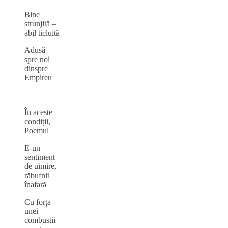
Bine
strunjită –
abil ticluită
Adusă
spre noi
dinspre
Empireu
În aceste
condiții,
Poemul
E-un
sentiment
de uimire,
răbufnit
înafară
Cu forța
unei
combustii