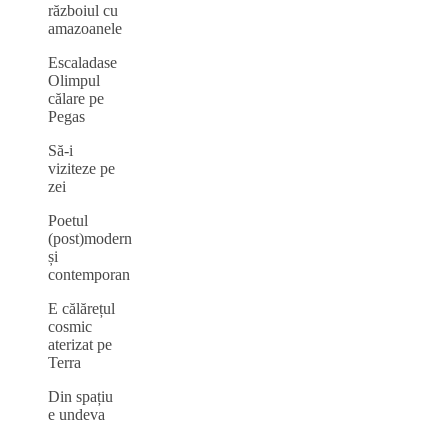
războiul cu
amazoanele
Escaladase
Olimpul
călare pe
Pegas
Să-i
viziteze pe
zei
Poetul
(post)modern
și
contemporan
E călărețul
cosmic
aterizat pe
Terra
Din spațiu
e undeva