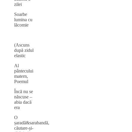
zilei
Soarbe
lumina cu
lăcomie
(Ascuns
după zidul
elastic
Al
pântecului
matern,
Poemul
Încă nu se
născuse –
abia dacă
era
O
șaradă&sarabandă,
căutare-și-