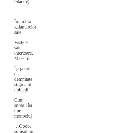
rătăcire)
În umbra
galantarelor
sale –
Vastele
sale
interioare,
Maestrul
Își poartă
cu
demnitate
stigmatul
nobleții
Cum
snobul își
ține
monoclul
…Oooo,
surâsul lui