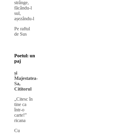
strânge,
făcându-l
sul,
așezându-l
Pe raftul
de Sus
Poetul: un
paj
și
Majestatea-
Sa,
Cititorul
„Citesc în
tine ca
într-o
carte!”
ricana
Cu