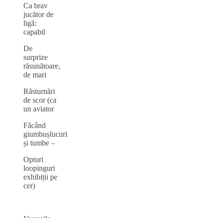
Ca brav
jucător de
ligă:
capabil
De
surprize
răsunătoare,
de mari
Răsturnări
de scor (ca
un aviator
Făcând
giumbușlucuri
și tumbe ‒
Opturi
loopinguri
exhibiții pe
cer)