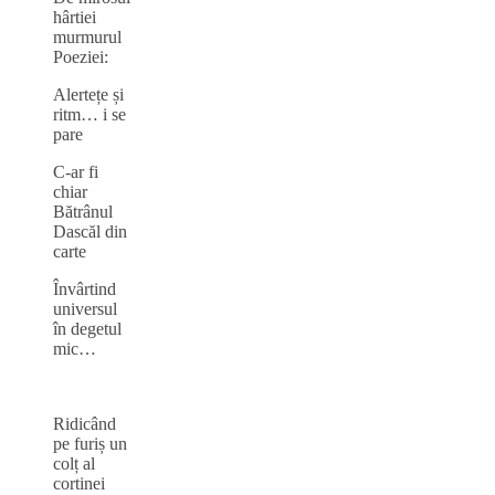
hârtiei
murmurul
Poeziei:
Alertețe și
ritm… i se
pare
C-ar fi
chiar
Bătrânul
Dascăl din
carte
Învârtind
universul
în degetul
mic…
Ridicând
pe furiș un
colț al
cortinei