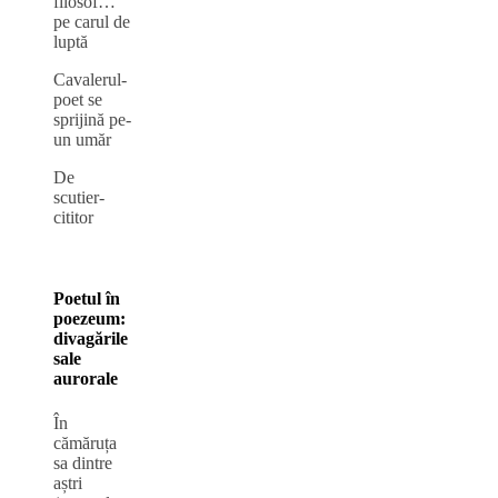
filosof…
pe carul de
luptă
Cavalerul-
poet se
sprijină pe-
un umăr
De
scutier-
cititor
Poetul în
poezeum:
divagările
sale
aurorale
În
cămăruța
sa dintre
aștri