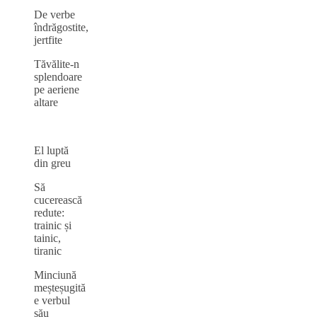
De verbe
îndrăgostite,
jertfite
Tăvălite-n
splendoare
pe aeriene
altare
El luptă
din greu
Să
cucerească
redute:
trainic și
tainic,
tiranic
Minciună
meșteșugită
e verbul
său