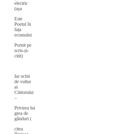
electric
(așa
Este
Poetul în
fața
ecranului
Pornit pe
scris-și-
citit)
Iar ochii
de vultur
ai
Cititorului
–
Privirea lui
grea de
gânduri (
citea