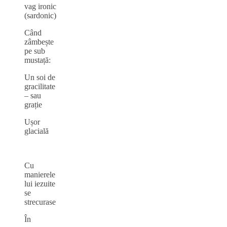
vag ironic
(sardonic)
Când
zâmbește
pe sub
mustață:
Un soi de
gracilitate
– sau
grație
Ușor
glacială
Cu
manierele
lui iezuite
se
strecurase
În