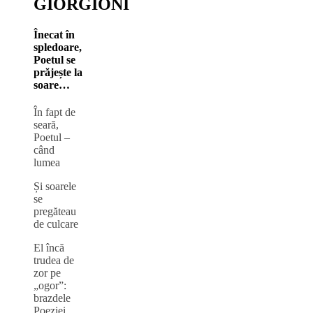
GIORGIONI
Înecat în
spledoare,
Poetul se
prăjește la
soare…
În fapt de
seară,
Poetul ‒
când
lumea
Și soarele
se
pregăteau
de culcare
El încă
trudea de
zor pe
„ogor”:
brazdele
Poeziei