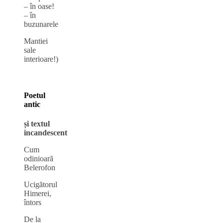
– în oase!
– în
buzunarele
Mantiei
sale
interioare!)
Poetul
antic
și textul
incandescent
Cum
odinioară
Belerofon
Ucigătorul
Himerei,
întors
De la