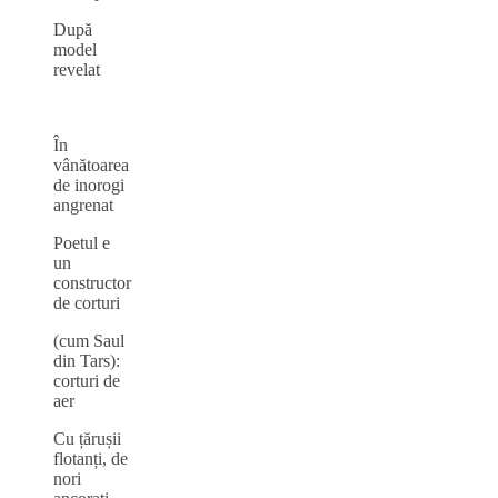
După
model
revelat
În
vânătoarea
de inorogi
angrenat
Poetul e
un
constructor
de corturi
(cum Saul
din Tars):
corturi de
aer
Cu țărușii
flotanți, de
nori