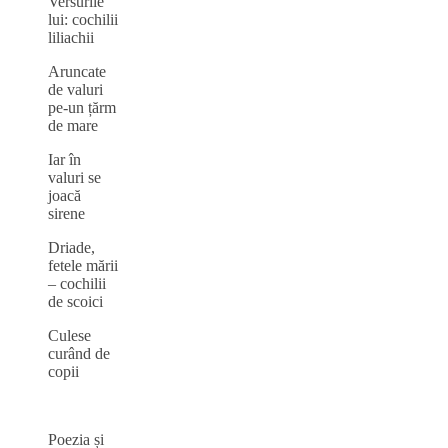
Versurile
lui: cochilii
liliachii
Aruncate
de valuri
pe-un țărm
de mare
Iar în
valuri se
joacă
sirene
Driade,
fetele mării
– cochilii
de scoici
Culese
curând de
copii
Poezia și