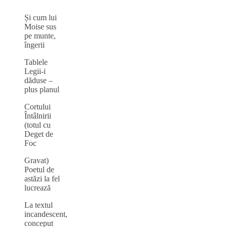
Și cum lui
Moise sus
pe munte,
îngerii
Tablele
Legii-i
dăduse –
plus planul
Cortului
Întâlnirii
(totul cu
Deget de
Foc
Gravat)
Poetul de
astăzi la fel
lucrează
La textul
incandescent,
conceput