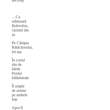
ancorați
…Ca
odinioară
Belerofon,
căzutul din
șa
Pe Câmpia
Rătăcitorului,
tot așa
În cortul
său de
hârtie
Poetul
hălăduiește
Îl umple
de semne
pe ambele
fețe
Apoi îl