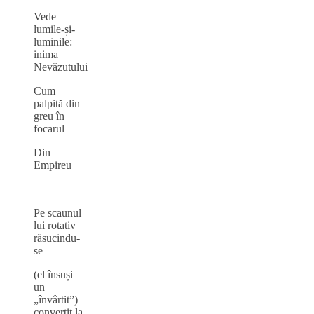
Vede
lumile-și-
luminile:
inima
Nevăzutului
Cum
palpită din
greu în
focarul
Din
Empireu
Pe scaunul
lui rotativ
răsucindu-
se
(el însuși
un
„învârtit”)
convertit la