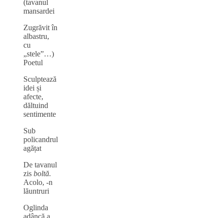
(tavanul
mansardei
Zugrăvit în
albastru,
cu
„stele”…)
Poetul
Sculptează
idei și
afecte,
dăltuind
sentimente
Sub
policandrul
agățat
De tavanul
zis
boltă.
Acolo, -n
lăuntruri
Oglinda
adâncă a