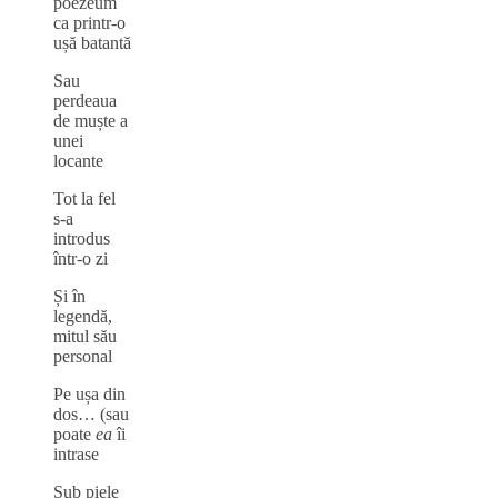
poezeum
ca printr-o
ușă batantă
Sau
perdeaua
de muște a
unei
locante
Tot la fel
s-a
introdus
într-o zi
Și în
legendă,
mitul său
personal
Pe ușa din
dos… (sau
poate
ea
îi
intrase
Sub piele