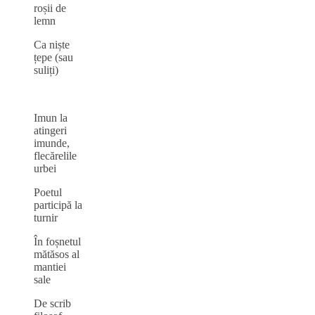
roșii de
lemn
Ca niște
țepe (sau
suliți)
Imun la
atingeri
imunde,
flecărelile
urbei
Poetul
participă la
turnir
În foșnetul
mătăsos al
mantiei
sale
De scrib