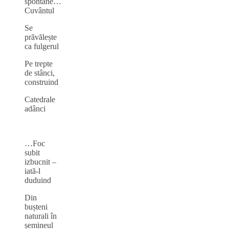
spontane…
Cuvântul
Se
prăvălește
ca fulgerul
Pe trepte
de stânci,
construind
Catedrale
adânci
…Foc
subit
izbucnit –
iată-l
duduind
Din
bușteni
naturali în
șemineul