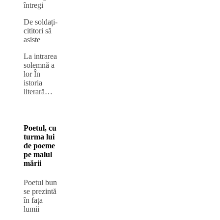
întregi
De soldați-
cititori să
asiste
La intrarea
solemnă a
lor În
istoria
literară…
Poetul, cu
turma lui
de poeme
pe malul
mării
Poetul bun
se prezintă
în fața
lumii