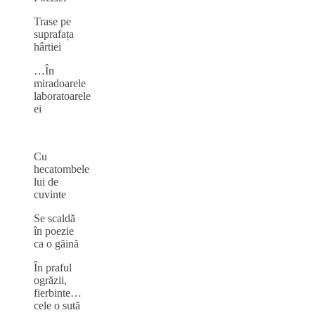
Trase pe
suprafața
hârtiei
…În
miradoarele
laboratoarele
ei
Cu
hecatombele
lui de
cuvinte
Se scaldă
în poezie
ca o găină
În praful
ogrăzii,
fierbinte…
cele o sută