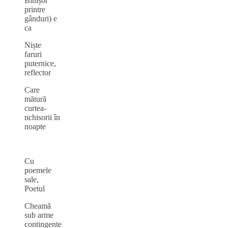
Binișor
printre
gânduri) e
ca
Niște
faruri
puternice,
reflector
Care
mătură
curtea-
nchisorii în
noapte
Cu
poemele
sale,
Poetul
Cheamă
sub arme
contingente