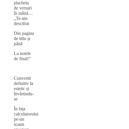
placheta
de versuri
în mână…
„Te-am
descifrat
Din pagina
de titlu și
până
La notele
de final!”
Convertit
definitiv la
estetic și
învârtindu-
se
În fața
calculatorului
pe-un
scaun