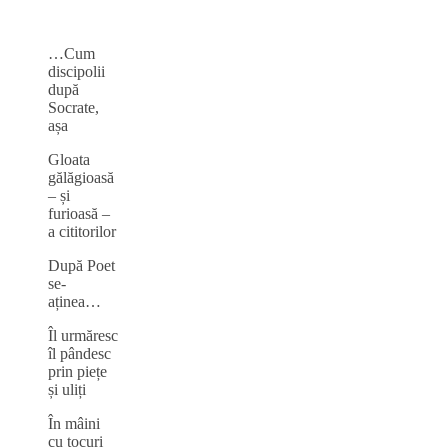
…Cum
discipolii
după
Socrate,
așa
Gloata
gălăgioasă
– și
furioasă –
a cititorilor
După Poet
se-
aținea…
Îl urmăresc
îl pândesc
prin piețe
și uliți
În mâini
cu tocuri