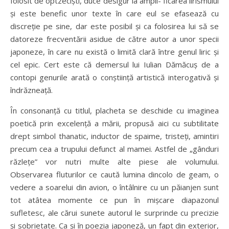
folosit de optzeciști, duce desigur la ampli- ficarea lirismului
și este benefic unor texte în care eul se efasează cu
discreție pe sine, dar este posibil și ca folosirea lui să se
datoreze frecventării asidue de către autor a unor specii
japoneze, în care nu există o limită clară între genul liric și
cel epic. Cert este că demersul lui Iulian Dămăcuș de a
contopi genurile arată o conștiință artistică interogativă și
îndrăzneață.
În consonanță cu titlul, placheta se deschide cu imaginea
poetică prin excelență a mării, propusă aici cu subtilitate
drept simbol thanatic, inductor de spaime, tristeți, amintiri
precum cea a trupului defunct al mamei. Astfel de „gânduri
răzlețe” vor nutri multe alte piese ale volumului.
Observarea fluturilor ce caută lumina dincolo de geam, o
vedere a soarelui din avion, o întâlnire cu un păianjen sunt
tot atâtea momente ce pun în mișcare diapazonul
sufletesc, ale cărui sunete autorul le surprinde cu precizie
și sobrietate. Ca și în poezia japoneză, un fapt din exterior,