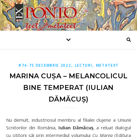
,
,
#74-75 DECEMBRIE 2022
LECTURI
METATEXT
MARINA CUȘA – MELANCOLICUL
BINE TEMPERAT (IULIAN
DĂMĂCUȘ)
Nu demult, industriosul membru al filialei clujene a Uniunii
Scriitorilor din România,
Iuli
an Dămăcuș
, a reluat dialogul
cu cititorii săi prin intermediul volumului
Cu Marea
(Editura