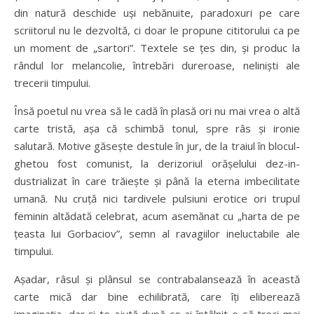
din natură deschide uși nebănuite, paradoxuri pe care
scriitorul nu le dezvoltă, ci doar le propune cititorului ca pe
un moment de „sartori”. Textele se țes din, și produc la
rândul lor melancolie, întrebări dureroase, neliniști ale
trecerii timpului.
Însă poetul nu vrea să le cadă în plasă ori nu mai vrea o altă
carte tristă, așa că schimbă tonul, spre râs și ironie
salutară. Motive găsește destule în jur, de la traiul în blocul-
ghetou fost comunist, la derizoriul orășelului dez-in-
dustrializat în care trăiește și până la eterna imbecilitate
umană. Nu cruță nici tardivele pulsiuni erotice ori trupul
feminin altădată celebrat, acum asemănat cu „harta de pe
țeasta lui Gorbaciov”, semn al ravagiilor ineluctabile ale
timpului.
Așadar, râsul și plânsul se contrabalansează în această
carte mică dar bine echilibrată, care îți eliberează