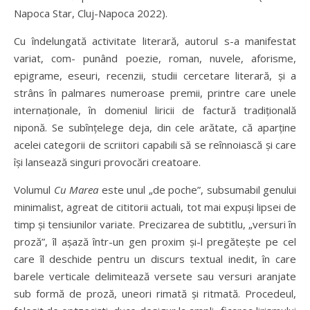
Napoca Star, Cluj-Napoca 2022).
Cu îndelungată activitate literară, autorul s-a manifestat
variat, com- punând poezie, roman, nuvele, aforisme,
epigrame, eseuri, recenzii, studii cercetare literară, și a
strâns în palmares numeroase premii, printre care unele
internaționale, în domeniul liricii de factură tradițională
niponă. Se subînțelege deja, din cele arătate, că aparține
acelei categorii de scriitori capabili să se reînnoiască și care
își lansează singuri provocări creatoare.
Volumul
Cu Marea
este unul „de poche”, subsumabil genului
minimalist, agreat de cititorii actuali, tot mai expuși lipsei de
timp și tensiunilor variate. Precizarea de subtitlu, „versuri în
proză”, îl așază într-un gen proxim și-l pregătește pe cel
care îl deschide pentru un discurs textual inedit, în care
barele verticale delimitează versete sau versuri aranjate
sub formă de proză, uneori rimată și ritmată. Procedeul,