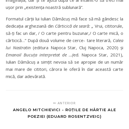
imaginația, dar și te ajută după ce ai întâlnit-o să treci mai
ușor prin „existența noastră sublunară”.
Formatul cărții lui Iulian Dămăcuș mă face să mă gândesc la
dedicația argheziană din
Cărticică de seară: „
Vrui, cititorule,
să-ți fac un dar, / O carte pentru buzunar,/ O carte mică, o
cărticică…” După două volume de cerce- tare literară,
Calea
lui Nastratin
(editura Napoca Star, Cluj Napoca, 2020) și
Emanoil Bucuța interpretat de …(
ed. Napoca Star, 2021),
Iulian Dămăcuș a simțit nevoia să se apropie de un număr
mai mare de cititori, cărora le oferă în dar această carte
mică, dar adevărată.
ANTERIOR
ANGELO MITCHIEVICI - ROȚILE DE HÂRTIE ALE
POEZIEI (EDUARD ROSENTZVEIG)