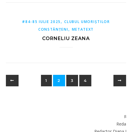
,
#84-85 IULIE 2025
CLUBUL UMORIȘTILOR
,
CONSTĂNȚENI
METATEXT
CORNELIU ZEANA
1
2
3
4
RE
Red
Redacto
Redactor Diana Do