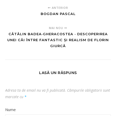
ANTERIOR
BOGDAN PASCAL
MAI NOU
CĂTĂLIN BADEA‑GHERACOSTEA ‑ DESCOPERIREA
UNEI CĂI ÎNTRE FANTASTIC ȘI REALISM DE FLORIN
GIURCĂ
LASĂ UN RĂSPUNS
Adresa ta de email nu va fi publicată.
Câmpurile obligatorii sunt
marcate cu
*
Nume