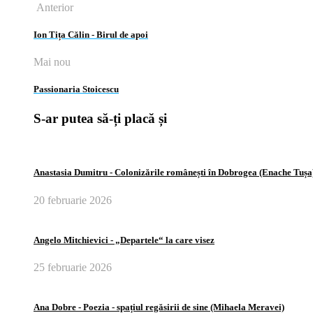
Anterior
Ion Tița Călin ‑ Birul de apoi
Mai nou
Passionaria Stoicescu
S-ar putea să-ți placă și
Anastasia Dumitru ‑ Colonizările românești în Dobrogea (Enache Tușa
20 februarie 2026
Angelo Mitchievici ‑ „Departele“ la care visez
25 februarie 2026
Ana Dobre ‑ Poezia ‑ spațiul regăsirii de sine (Mihaela Meravei)