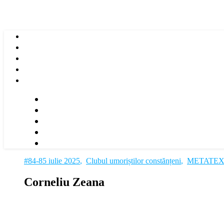
#84-85 iulie 2025
,
Clubul umoriștilor constănțeni
,
METATE
Corneliu Zeana