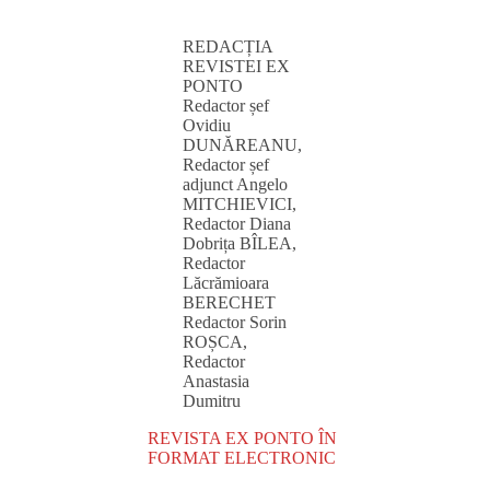
REDACȚIA
REVISTEI EX
PONTO
Redactor șef
Ovidiu
DUNĂREANU,
Redactor șef
adjunct Angelo
MITCHIEVICI,
Redactor Diana
Dobrița BÎLEA,
Redactor
Lăcrămioara
BERECHET
Redactor Sorin
ROȘCA,
Redactor
Anastasia
Dumitru
REVISTA EX PONTO ÎN
FORMAT ELECTRONIC