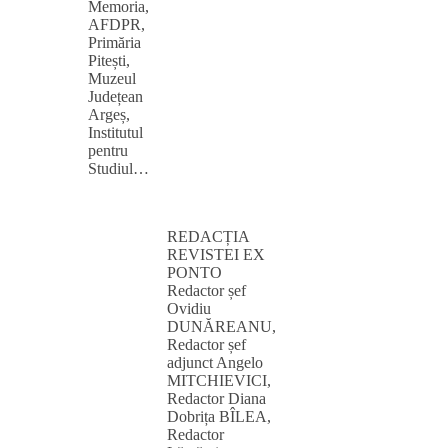
Memoria,
AFDPR,
Primăria
Pitești,
Muzeul
Județean
Argeș,
Institutul
pentru
Studiul…
REDACȚIA
REVISTEI EX
PONTO
Redactor șef
Ovidiu
DUNĂREANU,
Redactor șef
adjunct Angelo
MITCHIEVICI,
Redactor Diana
Dobrița BÎLEA,
Redactor