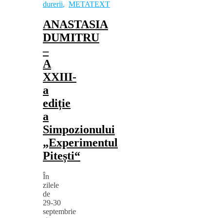
durerii
,
METATEXT
ANASTASIA
DUMITRU
–
A
XXIII-
a
ediție
a
Simpozionului
„Experimentul
Pitești“
În
zilele
de
29‑30
septembrie