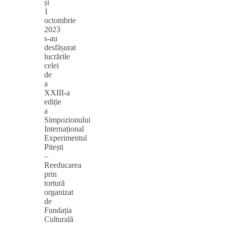
și
1
octombrie
2023
s‑au
desfășurat
lucrările
celei
de
a
XXIII‑a
ediție
a
Simpozionului
Internațional
Experimentul
Pitești
–
Reeducarea
prin
tortură
organizat
de
Fundația
Culturală