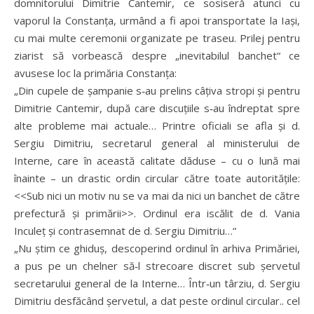
domnitorului Dimitrie Cantemir, ce sosiseră atunci cu
vaporul la Constanța, urmând a fi apoi transportate la Iași,
cu mai multe ceremonii organizate pe traseu. Prilej pentru
ziarist să vorbească despre „inevitabilul banchet“ ce
avusese loc la primăria Constanța:
„Din cupele de șampanie s‑au prelins câțiva stropi și pentru
Dimitrie Cantemir, după care discuțiile s‑au îndreptat spre
alte probleme mai actuale… Printre oficiali se afla și d.
Sergiu Dimitriu, secretarul general al ministerului de
Interne, care în această calitate dăduse – cu o lună mai
înainte – un drastic ordin circular către toate autoritățile:
<<Sub nici un motiv nu se va mai da nici un banchet de către
prefectură și primării>>. Ordinul era iscălit de d. Vania
Inculeț și contrasemnat de d. Sergiu Dimitriu…“
„Nu știm ce ghiduș, descoperind ordinul în arhiva Primăriei,
a pus pe un chelner să‑l strecoare discret sub șervetul
secretarului general de la Interne… Într‑un târziu, d. Sergiu
Dimitriu desfăcând șervetul, a dat peste ordinul circular.. cel