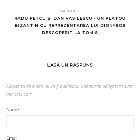
MAI NOU
RADU PETCU ȘI DAN VASILESCU ‑ UN PLATOU
BIZANTIN CU REPREZENTAREA LUI DIONYSOS
DESCOPERIT LA TOMIS
LASĂ UN RĂSPUNS
Adresa ta de email nu va fi publicată.
Câmpurile obligatorii sunt
marcate cu
*
Nume
Email