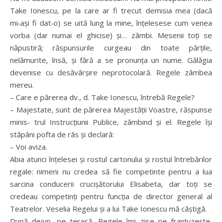
Take Ionescu, pe la care ar fi trecut demisia mea (dacă
mi‑ași fi dat‑o) se uită lung la mine, înțelesese cum venea
vorba (dar numai el ghicise) și… zâmbi. Mesenii toți se
năpustiră; răspunsurile curgeau din toate părțile,
nelămurite, însă, și fără a se pronunța un nume. Gălăgia
devenise cu desăvârșire neprotocolară. Regele zâmbea
mereu.
– Care e părerea dv., d. Take Ionescu, întrebă Regele?
– Majestate, sunt de părerea Majestății Voastre, răspunse
minis‑ trul Instrucțiunii Publice, zâmbind și el. Regele își
stăpâni pofta de râs și declară:
– Voi aviza.
Abia atunci înțelesei și rostul cartonului și rostul întrebărilor
regale: nimeni nu credea să fie competinte pentru a lua
sarcina conducerii crucișătorului Elisabeta, dar toți se
credeau competinți pentru funcția de director general al
Teatrelor. Veselia Regelui și a lui Take Ionescu mă câștigă.
După dejun, pe terasă, Regele îmi zise pe franțuzește,