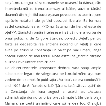
alegători. Desigur că și cucoanele se uitaseră la dânsul, căci
întorcându‑mă cu trenul‑tramway al băilor, auzii o tânără
doamnă din high‑liful bucureștean povestind cu admirațiune
isprăvile natatorii ale șefului opoziției liberale. Ea formula
astfel concluziunea ei: <<Omul ăsta nu‑i de fier, el este de
oțel>>“. Ziaristul român înțelesese însă că nu era vorba de
omul politic, ci de Grigore Sturdza, poreclit „Vițel“, pentru
forța sa deosebită (se antrena ridicând un vițel) și care
avea pe atunci la Constanța un palat pe malul mării, lângă
hotelul Palace de mai târziu. Nota astfel că „ziarele străine
au ironii involuntare cam crude“.
De obicei revistele umoristice dedicau vara spații ample
subiectelor legate de vilegiatura pe litoralul mării, așa cum
vedem de exemplu în publicația „Furnica“, ce era condusă în
anul 1905 de G. Ranetti și N.D. Țăranu. Iată câteva „știri“ de
la Constanța din luna august a acelui an: „Actuala
administrație dorind cu orice preț să mute băile de la plaja
Mamaia, se caută un individ care să le dea foc. O slujbă