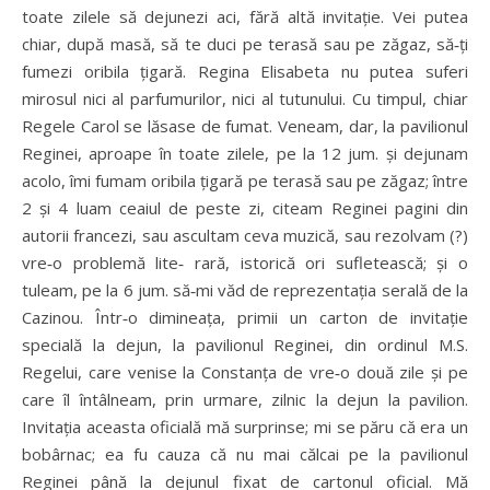
toate zilele să dejunezi aci, fără altă invitație. Vei putea
chiar, după masă, să te duci pe terasă sau pe zăgaz, să‑ți
fumezi oribila țigară. Regina Elisabeta nu putea suferi
mirosul nici al parfumurilor, nici al tutunului. Cu timpul, chiar
Regele Carol se lăsase de fumat. Veneam, dar, la pavilionul
Reginei, aproape în toate zilele, pe la 12 jum. și dejunam
acolo, îmi fumam oribila țigară pe terasă sau pe zăgaz; între
2 și 4 luam ceaiul de peste zi, citeam Reginei pagini din
autorii francezi, sau ascultam ceva muzică, sau rezolvam (?)
vre‑o problemă lite‑ rară, istorică ori sufletească; și o
tuleam, pe la 6 jum. să‑mi văd de reprezentația serală de la
Cazinou. Într‑o dimineața, primii un carton de invitație
specială la dejun, la pavilionul Reginei, din ordinul M.S.
Regelui, care venise la Constanța de vre‑o două zile și pe
care îl întâlneam, prin urmare, zilnic la dejun la pavilion.
Invitația aceasta oficială mă surprinse; mi se păru că era un
bobârnac; ea fu cauza că nu mai călcai pe la pavilionul
Reginei până la dejunul fixat de cartonul oficial. Mă