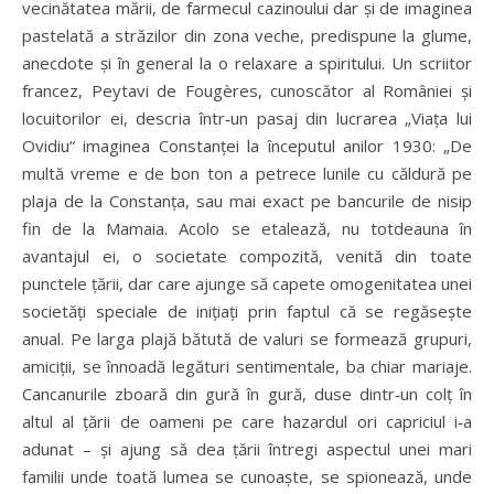
vecinătatea mării, de farmecul cazinoului dar și de imaginea
pastelată a străzilor din zona veche, predispune la glume,
anecdote și în general la o relaxare a spiritului. Un scriitor
francez, Peytavi de Fougères, cunoscător al României și
locuitorilor ei, descria într‑un pasaj din lucrarea „Viața lui
Ovidiu“ imaginea Constanței la începutul anilor 1930: „De
multă vreme e de bon ton a petrece lunile cu căldură pe
plaja de la Constanța, sau mai exact pe bancurile de nisip
fin de la Mamaia. Acolo se etalează, nu totdeauna în
avantajul ei, o societate compozită, venită din toate
punctele țării, dar care ajunge să capete omogenitatea unei
societăți speciale de inițiați prin faptul că se regăsește
anual. Pe larga plajă bătută de valuri se formează grupuri,
amiciții, se înnoadă legături sentimentale, ba chiar mariaje.
Cancanurile zboară din gură în gură, duse dintr‑un colț în
altul al țării de oameni pe care hazardul ori capriciul i‑a
adunat – și ajung să dea țării întregi aspectul unei mari
familii unde toată lumea se cunoaște, se spionează, unde