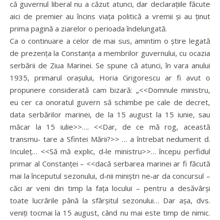
că guvernul liberal nu a căzut atunci, dar declarațiile făcute
aici de premier au încins viața politică a vremii și au ținut
prima pagină a ziarelor o perioada îndelungată.
Ca o continuare a celor de mai sus, amintim o știre legată
de prezența la Constanța a membrilor guvernului, cu ocazia
serbării de Ziua Marinei. Se spune că atunci, în vara anului
1935, primarul orașului, Horia Grigorescu ar fi avut o
propunere considerată cam bizară: „<<Domnule ministru,
eu cer ca onoratul guvern să schimbe pe cale de decret,
data serbărilor marinei, de la 15 august la 15 iunie, sau
măcar la 15 iulie>>…. <<Dar, de ce mă rog, această
transmu‑ tare a Sfintei Mării?>> … a întrebat nedumerit d.
Inculeț… <<Să mă explic, d‑le ministru>>… începu perfidul
primar al Constanței – <<dacă serbarea marinei ar fi făcută
mai la începutul sezonului, d‑nii miniștri ne‑ar da concursul –
căci ar veni din timp la fața locului – pentru a desăvârși
toate lucrările până la sfârșitul sezonului… Dar așa, dvs.
veniți tocmai la 15 august, când nu mai este timp de nimic.