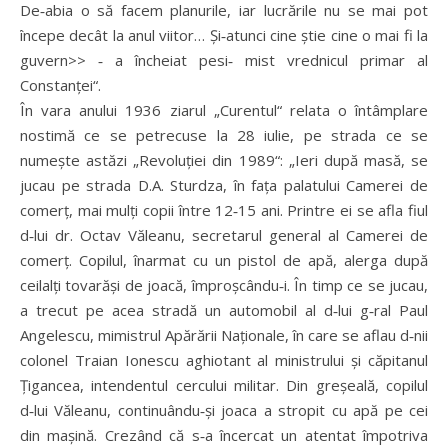
De‑abia o să facem planurile, iar lucrările nu se mai pot
începe decât la anul viitor… Și‑atunci cine știe cine o mai fi la
guvern>> ‑ a încheiat pesi‑ mist vrednicul primar al
Constanței“.
În vara anului 1936 ziarul „Curentul“ relata o întâmplare
nostimă ce se petrecuse la 28 iulie, pe strada ce se
numește astăzi „Revoluției din 1989“: „Ieri după masă, se
jucau pe strada D.A. Sturdza, în fața palatului Camerei de
comerț, mai mulți copii între 12‑15 ani. Printre ei se afla fiul
d‑lui dr. Octav Văleanu, secretarul general al Camerei de
comerț. Copilul, înarmat cu un pistol de apă, alerga după
ceilalți tovarăși de joacă, împroșcându‑i. În timp ce se jucau,
a trecut pe acea stradă un automobil al d‑lui g‑ral Paul
Angelescu, mimistrul Apărării Naționale, în care se aflau d‑nii
colonel Traian Ionescu aghiotant al ministrului și căpitanul
Țigancea, intendentul cercului militar. Din greșeală, copilul
d‑lui Văleanu, continuându‑și joaca a stropit cu apă pe cei
din mașină. Crezând că s‑a încercat un atentat împotriva