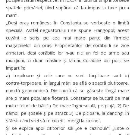
poziție statuii respective, n.n.C.C.>. În ultimul timp întorsese
spatele primăriei, fiind supărat că l‑a impus la taxe prea
mari“.
„Deși oraș românesc în Constanța se vorbește o limbă
specială. Astfel negustorului i se spune Frangopol; acest
cuvânt e scris pe cea mai mare parte din firmele
magazinelor din oraș. Proprietarilor de corăbii li se zice
armatori, deși corăbiile lor n‑au nici un fel de arme sau
munițiuni, ci doar măsline și lămâi. Corăbiile din port se
împart în:
a) torpiloare și cele care nu sunt torpiloare sunt b)
contra‑torpiloare. În largul mării se află o soacră plutitoare,
numită geamandură. Din cauză că se găsește lângă mare
are o mare populație flotantă. Constanța se bucură de mai
multe feluri de băi: 1) De mare înghesuială, pe plajă; 2) De
nămol, pe șosele și pe străzi; 3) De picioare, la dancing. În
sfârșit când vrei să te cureți… mergi la cazino“.
Și se explica apoi cititorilor săi „ce e cazinoul?“: „Este o