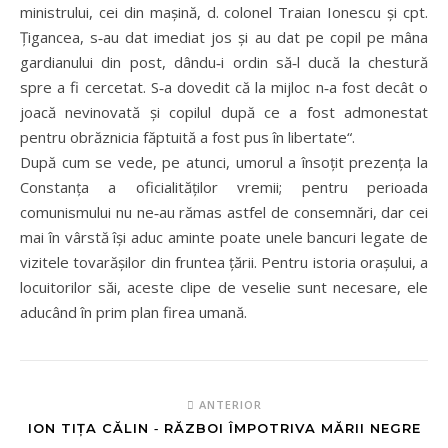
ministrului, cei din mașină, d. colonel Traian Ionescu și cpt.
Țigancea, s‑au dat imediat jos și au dat pe copil pe mâna
gardianului din post, dându‑i ordin să‑l ducă la chestură
spre a fi cercetat. S‑a dovedit că la mijloc n‑a fost decât o
joacă nevinovată și copilul după ce a fost admonestat
pentru obrăznicia făptuită a fost pus în libertate“.
După cum se vede, pe atunci, umorul a însoțit prezența la
Constanța a oficialităților vremii; pentru perioada
comunismului nu ne‑au rămas astfel de consemnări, dar cei
mai în vârstă își aduc aminte poate unele bancuri legate de
vizitele tovarășilor din fruntea țării. Pentru istoria orașului, a
locuitorilor săi, aceste clipe de veselie sunt necesare, ele
aducând în prim plan firea umană.
ANTERIOR
ION TIȚA CĂLIN ‑ RĂZBOI ÎMPOTRIVA MĂRII NEGRE