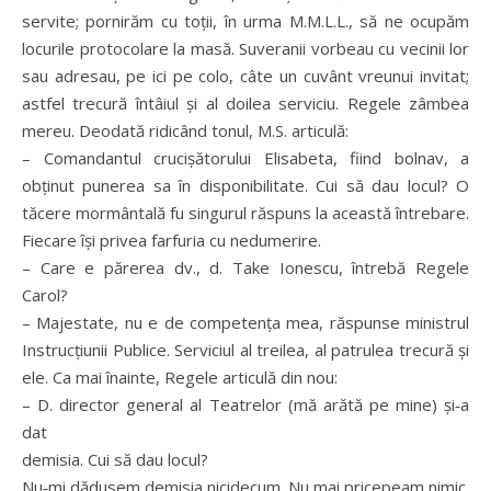
servite; pornirăm cu toții, în urma M.M.L.L., să ne ocupăm
locurile protocolare la masă. Suveranii vorbeau cu vecinii lor
sau adresau, pe ici pe colo, câte un cuvânt vreunui invitat;
astfel trecură întâiul și al doilea serviciu. Regele zâmbea
mereu. Deodată ridicând tonul, M.S. articulă:
– Comandantul crucișătorului Elisabeta, fiind bolnav, a
obținut punerea sa în disponibilitate. Cui să dau locul? O
tăcere mormântală fu singurul răspuns la această întrebare.
Fiecare își privea farfuria cu nedumerire.
– Care e părerea dv., d. Take Ionescu, întrebă Regele
Carol?
– Majestate, nu e de competența mea, răspunse ministrul
Instrucțiunii Publice. Serviciul al treilea, al patrulea trecură și
ele. Ca mai înainte, Regele articulă din nou:
– D. director general al Teatrelor (mă arătă pe mine) și‑a
dat
demisia. Cui să dau locul?
Nu‑mi dădusem demisia nicidecum. Nu mai pricepeam nimic.