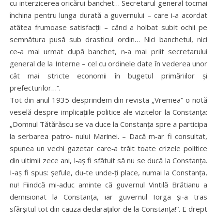
cu interzicerea oricărui banchet… Secretarul general tocmai
închina pentru lunga durată a guvernului – care i‑a acordat
atâtea frumoase satisfacții – când a holbat subit ochii pe
semnătura pusă sub drasticul ordin… Nici banchetul, nici
ce‑a mai urmat după banchet, n‑a mai priit secretarului
general de la Interne – cel cu ordinele date în vederea unor
cât mai stricte economii în bugetul primăriilor și
prefecturilor…“.
Tot din anul 1935 desprindem din revista „Vremea“ o notă
veselă despre implicațiile politice ale vizitelor la Constanța:
„Domnul Tătărăscu se va duce la Constanța spre a participa
la serbarea patro‑ nului Marinei. – Dacă m‑ar fi consultat,
spunea un vechi gazetar care‑a trăit toate crizele politice
din ultimii zece ani, l‑aș fi sfătuit să nu se ducă la Constanța.
I‑aș fi spus: șefule, du‑te unde‑ți place, numai la Constanța,
nu! Fiindcă mi‑aduc aminte că guvernul Vintilă Brătianu a
demisionat la Constanța, iar guvernul Iorga și‑a tras
sfârșitul tot din cauza declarațiilor de la Constanța!“. E drept