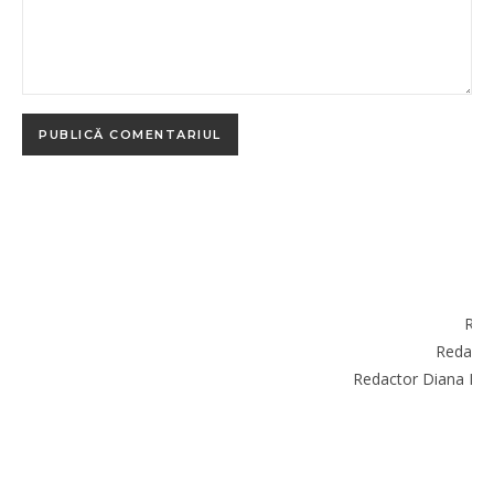
RE
Red
Redacto
Redactor Diana Do
R