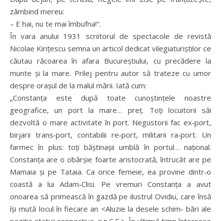
zâmbind mereu:
– E hai, nu te mai îmbufna!“.
În vara anului 1931 scriitorul de spectacole de revistă
Nicolae Kirițescu semna un articol dedicat vilegiaturiștilor ce
căutau răcoarea în afara Bucureștiului, cu precădere la
munte și la mare. Prilej pentru autor să trateze cu umor
despre orașul de la malul mării. Iată cum:
„Constanța este după toate cunoștințele noastre
geografice, un port la mare… preț. Toți locuitorii săi
dezvoltă o mare activitate în port. Negustorii fac ex‑port,
birjarii trans‑port, contabilii re‑port, militarii ra‑port. Un
farmec în plus: toți băștinașii umblă în portul… național.
Constanța are o obârșie foarte aristocrată, întrucât are pe
Mamaia și pe Tataia. Ca orice femeie, ea provine dintr‑o
coastă a lui Adam‑Clisi. Pe vremuri Constanța a avut
onoarea să primească în gazdă pe ilustrul Ovidiu, care însă
își mută locul în fiecare an <Aluzie la desele schim‑ bări ale