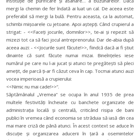
instituție de purificare și asanare… a buzunarelor. Dacă
mergi la chemin de fer îndată ai luat un cal. De aceea este
preferabil să mergi la bulă. Pentru aceasta, ca la automat,
schimbi miișoarele cu jetoane. Apoi aștepți. Când crupierul a
strigat: ‑ <<Faceți jocurile, domnilor>>, te‑ai și repezit să
mizezi tot ca să faci jocul antreprenorului. Dar de‑abia după
aceea auzi: ‑ <<Jocurile sunt făcute!>>, fiindcă dacă ai fi știut
dinainte că sunt făcute numai mizai. Bineînțeles iese
numărul pe care nu l‑ai jucat și atunci te pregătești să pleci
amețit, de parcă ți‑ar fi căzut ceva în cap. Tocmai atunci auzi
vocea imperioasă a crupierului:
<<Nimic nu mai cade!>>“.
Săptămânalul „Vremea“ se ocupa în anul 1935 de prea
multele festivități încheiate cu banchete organizate de
administrația locală și centrală, criticând risipa de bani
publici în vremea când economia se străduia să iasă din cea
mai mare criză de până atunci. În acest context se aduce în
discuție și organizarea aducerii în țară a osemintelor