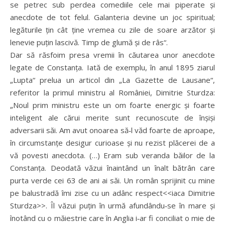
se petrec sub perdea comediile cele mai piperate și
anecdote de tot felul. Galanteria devine un joc spiritual;
legăturile țin cât ține vremea cu zile de soare arzător și
lenevie puțin lascivă. Timp de glumă și de râs“.
Dar să răsfoim presa vremii în căutarea unor anecdote
legate de Constanța. Iată de exemplu, în anul 1895 ziarul
„Lupta“ prelua un articol din „La Gazette de Lausane“,
referitor la primul ministru al României, Dimitrie Sturdza:
„Noul prim ministru este un om foarte energic și foarte
inteligent ale cărui merite sunt recunoscute de înșiși
adversarii săi. Am avut onoarea să‑l văd foarte de aproape,
în circumstanțe desigur curioase și nu rezist plăcerei de a
vă povesti anecdota. (…) Eram sub veranda băilor de la
Constanța. Deodată văzui înaintând un înalt bătrân care
purta verde cei 63 de ani ai săi. Un român sprijinit cu mine
pe balustradă îmi zise cu un adânc respect<<iaca Dimitrie
Sturdza>>. Îl văzui puțin în urmă afundându‑se în mare și
înotând cu o măiestrie care în Anglia i‑ar fi conciliat o mie de