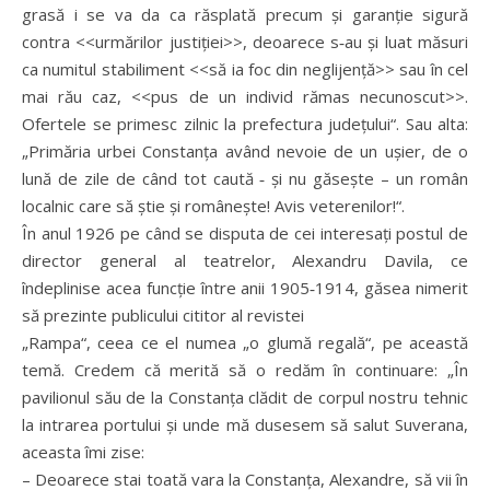
grasă i se va da ca răsplată precum și garanție sigură
contra <<urmărilor justiției>>, deoarece s‑au și luat măsuri
ca numitul stabiliment <<să ia foc din neglijență>> sau în cel
mai rău caz, <<pus de un individ rămas necunoscut>>.
Ofertele se primesc zilnic la prefectura județului“. Sau alta:
„Primăria urbei Constanța având nevoie de un ușier, de o
lună de zile de când tot caută ‑ și nu găsește – un român
localnic care să știe și românește! Avis veterenilor!“.
În anul 1926 pe când se disputa de cei interesați postul de
director general al teatrelor, Alexandru Davila, ce
îndeplinise acea funcție între anii 1905‑1914, găsea nimerit
să prezinte publicului cititor al revistei
„Rampa“, ceea ce el numea „o glumă regală“, pe această
temă. Credem că merită să o redăm în continuare: „În
pavilionul său de la Constanța clădit de corpul nostru tehnic
la intrarea portului și unde mă dusesem să salut Suverana,
aceasta îmi zise:
– Deoarece stai toată vara la Constanța, Alexandre, să vii în