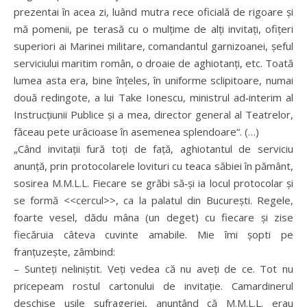
prezentai în acea zi, luând mutra rece oficială de rigoare și
mă pomenii, pe terasă cu o mulțime de alți invitați, ofițeri
superiori ai Marinei militare, comandantul garnizoanei, șeful
serviciului maritim român, o droaie de aghiotanți, etc. Toată
lumea asta era, bine înțeles, în uniforme sclipitoare, numai
două redingote, a lui Take Ionescu, ministrul ad‑interim al
Instrucțiunii Publice și a mea, director general al Teatrelor,
făceau pete urâcioase în asemenea splendoare“. (…)
„Când invitații fură toți de față, aghiotantul de serviciu
anunță, prin protocolarele lovituri cu teaca săbiei în pământ,
sosirea M.M.L.L. Fiecare se grăbi să‑și ia locul protocolar și
se formă <<cercul>>, ca la palatul din București. Regele,
foarte vesel, dădu mâna (un deget) cu fiecare și zise
fiecăruia câteva cuvinte amabile. Mie îmi șopti pe
franțuzește, zâmbind:
– Sunteți neliniștit. Veți vedea că nu aveți de ce. Tot nu
pricepeam rostul cartonului de invitație. Camardinerul
deschise ușile sufrageriei, anunțând că M.M.L.L. erau