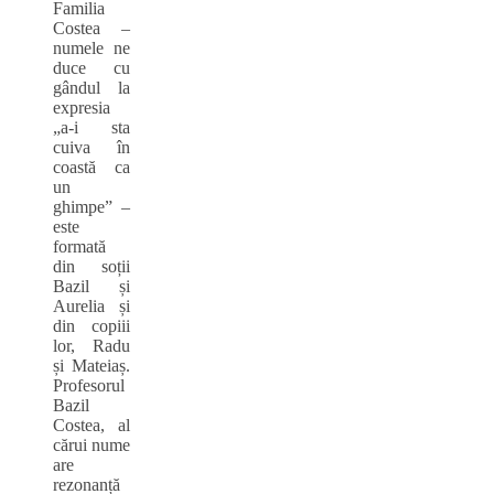
Familia
Costea –
numele ne
duce cu
gândul la
expresia
„a-i sta
cuiva în
coastă ca
un
ghimpe” –
este
formată
din soții
Bazil și
Aurelia și
din copiii
lor, Radu
și Mateiaș.
Profesorul
Bazil
Costea, al
cărui nume
are
rezonanță