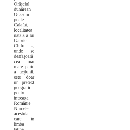
Orășelul
dunărean
Ocasum –
poate
Calafat,
localitatea
natală a lui
Gabriel
Chifu –,
unde se
desfășoară
cea mai
mare parte
a acțiunii,
este doar
un pretext
geografic
pentru
întreaga
Românie.
Numele
acestuia –
care în
limba
latină