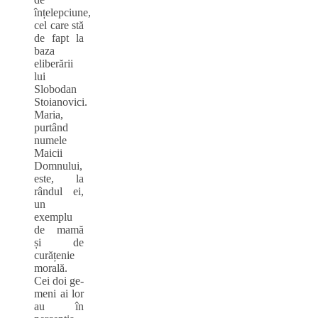
înțelepciune,
cel care stă
de fapt la
baza
eliberării
lui
Slobodan
Stoianovici.
Maria,
purtând
numele
Maicii
Domnului,
este, la
rândul ei,
un
exemplu
de mamă
și de
curățenie
morală.
Cei doi ge-
meni ai lor
au în