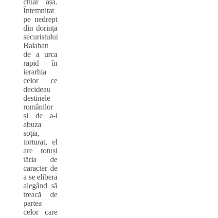
chiar așa.
Întemnițat
pe nedrept
din dorința
securistului
Balaban
de a urca
rapid în
ierarhia
celor ce
decideau
destinele
românilor
și de a-i
abuza
soția,
torturat, el
are totuși
tăria de
caracter de
a se elibera
alegând să
treacă de
partea
celor care