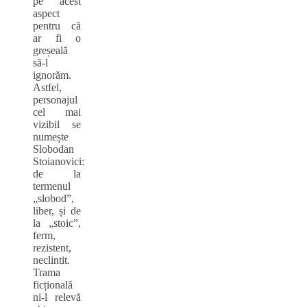
pe acest
aspect
pentru că
ar fi o
greșeală
să-l
ignorăm.
Astfel,
personajul
cel mai
vizibil se
numește
Slobodan
Stoianovici:
de la
termenul
„slobod”,
liber, și de
la „stoic”,
ferm,
rezistent,
neclintit.
Trama
ficțională
ni-l relevă