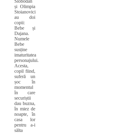
Slobodan
și Olimpia
Stoianovici
au doi
copii:
Bebe și
Dajana.
Numele
Bebe
susține
imaturitatea
personajului.
Acesta,
copil fiind,
suferă un
șoc în
momentul
în care
securiștii
dau buzna,
în miez de
noapte, în
casa lor
pentru a-i
sălta