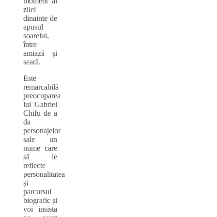
moment al
zilei
dinainte de
apusul
soarelui,
între
amiază și
seară.
Este
remarcabilă
preocuparea
lui Gabriel
Chifu de a
da
personajelor
sale un
nume care
să le
reflecte
personalitatea
și
parcursul
biografic și
voi insista