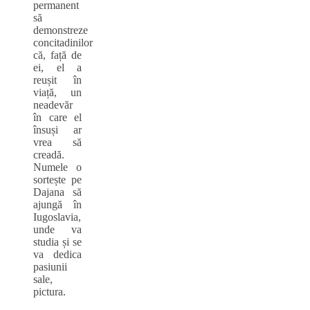
permanent
să
demonstreze
concitadinilor
că, față de
ei, el a
reușit în
viață, un
neadevăr
în care el
însuși ar
vrea să
creadă.
Numele o
sortește pe
Dajana să
ajungă în
Iugoslavia,
unde va
studia și se
va dedica
pasiunii
sale,
pictura.