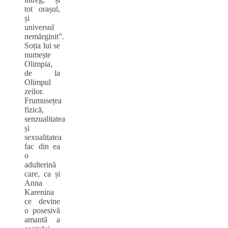
tot orașul,
și
universul
nemărginit”.
Soția lui se
numește
Olimpia,
de la
Olimpul
zeilor.
Frumusețea
fizică,
senzualitatea
și
sexualitatea
fac din ea
o
adulterină
care, ca și
Anna
Karenina
ce devine
o posesivă
amantă a