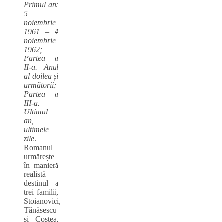
Primul an:
5
noiembrie
1961
‒
4
noiembrie
1962;
Partea a
II-a. Anul
al doilea și
următorii;
Partea a
III-a.
Ultimul
an,
ultimele
zile
.
Romanul
urmărește
în manieră
realistă
destinul a
trei familii,
Stoianovici,
Tănăsescu
și Costea,