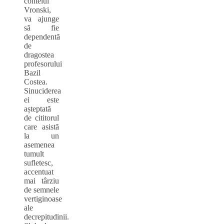
contelui
Vronski,
va ajunge
să fie
dependentă
de
dragostea
profesorului
Bazil
Costea.
Sinuciderea
ei este
așteptată
de cititorul
care asistă
la un
asemenea
tumult
sufletesc,
accentuat
mai târziu
de semnele
vertiginoase
ale
decrepitudinii.