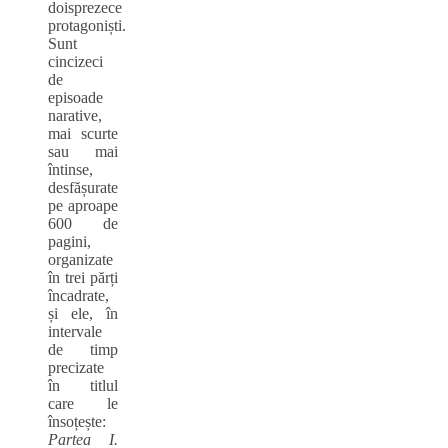
doisprezece
protagoniști.
Sunt
cincizeci
de
episoade
narative,
mai scurte
sau mai
întinse,
desfășurate
pe aproape
600 de
pagini,
organizate
în trei părți
încadrate,
și ele, în
intervale
de timp
precizate
în titlul
care le
însoțește:
Partea I.