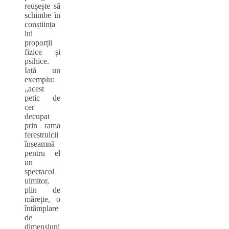
reușește să
schimbe în
conștiința
lui
proporții
fizice și
psihice.
Iată un
exemplu:
„acest
petic de
cer
decupat
prin rama
ferestruicii
înseamnă
pentru el
un
spectacol
uimitor,
plin de
măreție, o
întâmplare
de
dimensiuni