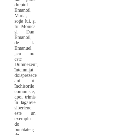
dreptul
Emanoil,
Maria,
soția lui, și
fiii Monica
și Dan.
Emanoil,
de la
Emanuel,
„cu noi
este
Dumnezeu”,
întemnițat
doisprezece
ani în
închisorile
comuniste,
apoi trimis
în lagărele
siberiene,
este un
exemplu
de
bunătate și
de