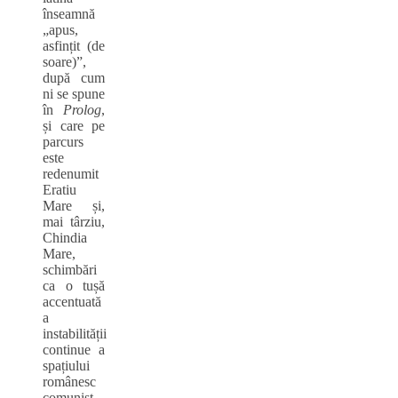
înseamnă
„apus,
asfințit (de
soare)”,
după cum
ni se spune
în
Prolog
,
și care pe
parcurs
este
redenumit
Eratiu
Mare și,
mai târziu,
Chindia
Mare,
schimbări
ca o tușă
accentuată
a
instabilității
continue a
spațiului
românesc
comunist