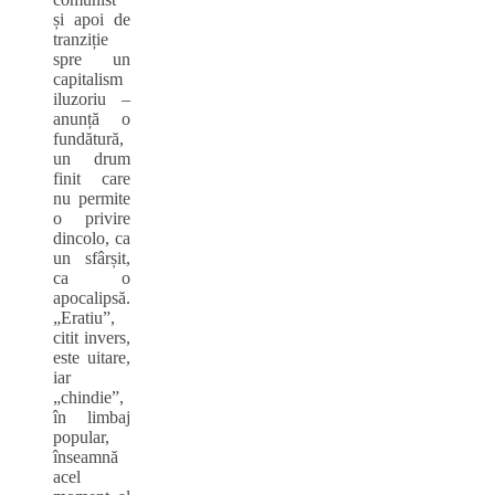
și apoi de
tranziție
spre un
capitalism
iluzoriu –
anunță o
fundătură,
un drum
finit care
nu permite
o privire
dincolo, ca
un sfârșit,
ca o
apocalipsă.
„Eratiu”,
citit invers,
este uitare,
iar
„chindie”,
în limbaj
popular,
înseamnă
acel