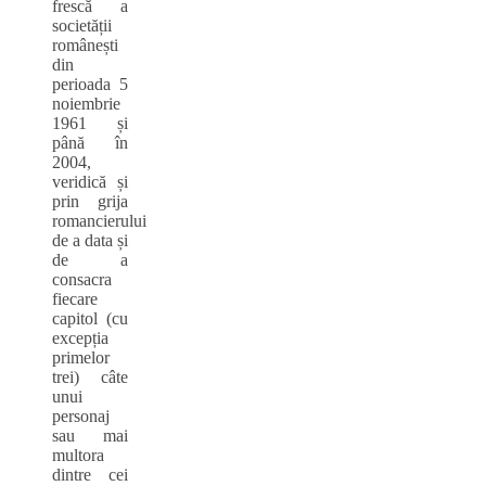
frescă a
societății
românești
din
perioada 5
noiembrie
1961 și
până în
2004,
veridică și
prin grija
romancierului
de a data și
de a
consacra
fiecare
capitol (cu
excepția
primelor
trei) câte
unui
personaj
sau mai
multora
dintre cei