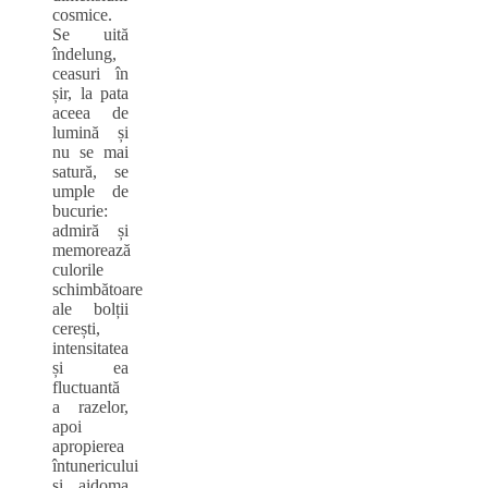
cosmice.
Se uită
îndelung,
ceasuri în
șir, la pata
aceea de
lumină și
nu se mai
satură, se
umple de
bucurie:
admiră și
memorează
culorile
schimbătoare
ale bolții
cerești,
intensitatea
și ea
fluctuantă
a razelor,
apoi
apropierea
întunericului
și, aidoma