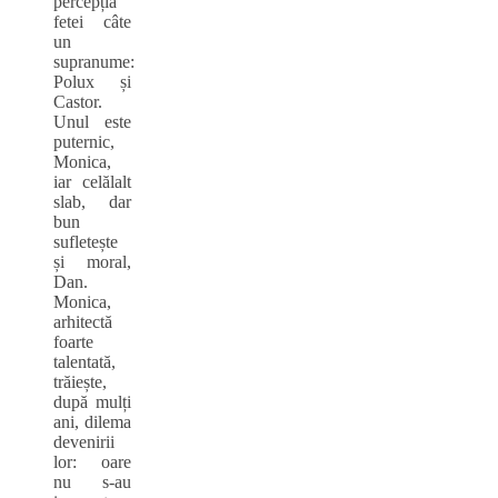
percepția
fetei câte
un
supranume:
Polux și
Castor.
Unul este
puternic,
Monica,
iar celălalt
slab, dar
bun
sufletește
și moral,
Dan.
Monica,
arhitectă
foarte
talentată,
trăiește,
după mulți
ani, dilema
devenirii
lor: oare
nu s-au