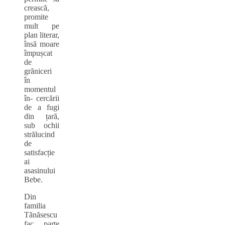
crească,
promite
mult pe
plan literar,
însă moare
împușcat
de
grăniceri
în
momentul
în- cercării
de a fugi
din țară,
sub ochii
strălucind
de
satisfacție
ai
asasinului
Bebe.
Din
familia
Tănăsescu
fac parte