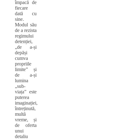
împacă de
fiecare
dată cu
sine.
Modul său
de a rezista
regimului
detenției,
„de a-și
depăși
cumva
propriile
limite” și
de a-și
lumina
„sub-
viața” este
puterea
imaginației,
întreținută,
multă
vreme, și
de oferta
unui
detaliu