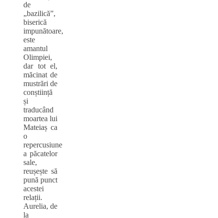
de
„bazilică”,
biserică
impunătoare,
este
amantul
Olimpiei,
dar tot el,
măcinat de
mustrări de
conștiință
și
traducând
moartea lui
Mateiaș ca
o
repercusiune
a păcatelor
sale,
reușește să
pună punct
acestei
relații.
Aurelia, de
la