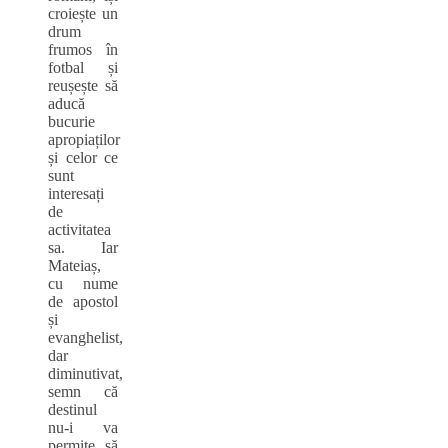
croiește un
drum
frumos în
fotbal și
reușește să
aducă
bucurie
apropiaților
și celor ce
sunt
interesați
de
activitatea
sa. Iar
Mateiaș,
cu nume
de apostol
și
evanghelist,
dar
diminutivat,
semn că
destinul
nu-i va
permite să