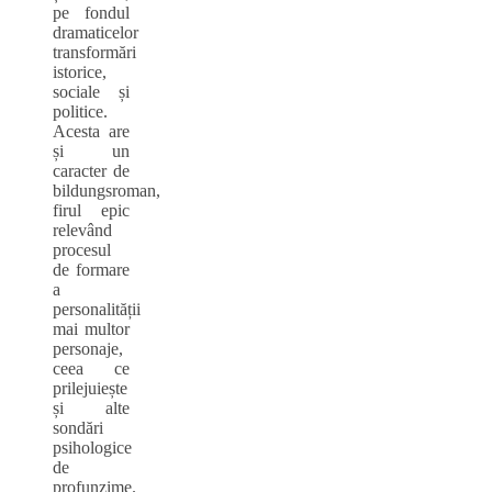
pe fondul
dramaticelor
transformări
istorice,
sociale și
politice.
Acesta are
și un
caracter de
bildungsroman,
firul epic
relevând
procesul
de formare
a
personalității
mai multor
personaje,
ceea ce
prilejuiește
și alte
sondări
psihologice
de
profunzime.