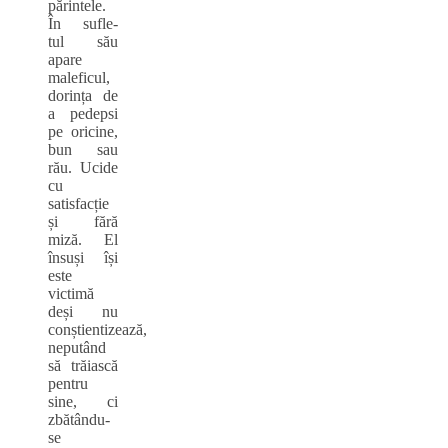
părintele.
În sufle-
tul său
apare
maleficul,
dorința de
a pedepsi
pe oricine,
bun sau
rău. Ucide
cu
satisfacție
și fără
miză. El
însuși își
este
victimă
deși nu
conștientizează,
neputând
să trăiască
pentru
sine, ci
zbătându-
se