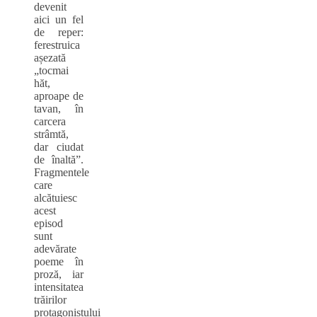
devenit
aici un fel
de reper:
ferestruica
așezată
„tocmai
hăt,
aproape de
tavan, în
carcera
strâmtă,
dar ciudat
de înaltă”.
Fragmentele
care
alcătuiesc
acest
episod
sunt
adevărate
poeme în
proză, iar
intensitatea
trăirilor
protagonistului