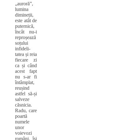
„auroră”,
lumina
dimineții,
este atât de
puternică,
încât nu-i
reproșează
soțului
infideli-
tatea și reia
fiecare zi
ca și când
acest fapt
nu s-ar fi
întâmplat,
reușind
astfel să-și
salveze
căsnicia.
Radu, care
poartă
numele
unor
voievozi
români, își