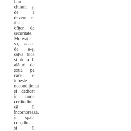
l-au
chinuit și
de a
deveni el
însuși
ofițer de
securitate.
Motivația
sa, aceea
de a-și
salva fiica
și de a fi
alături de
soția pe
care o
iubește
necondiționat
și dedicat
în ciuda
certitudinii
că îl
încornorează,
îi spală
conștiința
și îl