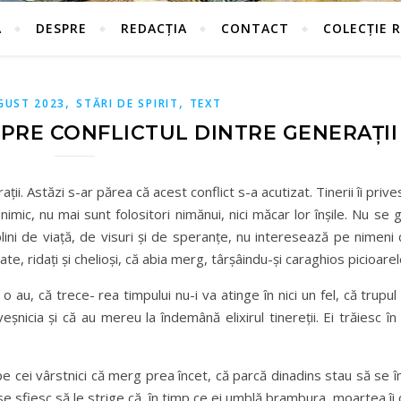
Ă
DESPRE
REDACȚIA
CONTACT
COLECȚIE 
,
,
GUST 2023
STĂRI DE SPIRIT
TEXT
SPRE CONFLICTUL DINTRE GENERAȚII
ii. Astăzi s-ar părea că acest conflict s-a acutizat. Tinerii îi priv
nimic, nu mai sunt folositori nimănui, nici măcar lor înșile. Nu se
 plini de viață, de visuri și de speranțe, nu interesează pe nimeni 
e, ridați și chelioși, că abia merg, târșâindu-și caraghios picioarel
au, că trece- rea timpului nu-i va atinge în nici un fel, că trupul 
veșnicia și că au mereu la îndemână elixirul tinereții. Ei trăiesc î
e cei vârstnici că merg prea încet, că parcă dinadins stau să se împ
 se sfiesc să le strige că, în timp ce ei umblă brambura, moartea îi