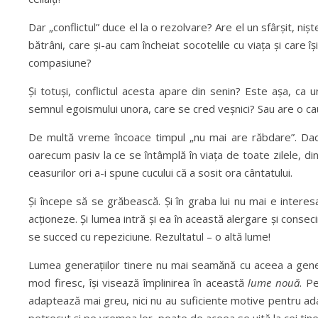
Dar „conflictul” duce el la o rezolvare? Are el un sfârșit, nișt
bătrâni, care și-au cam încheiat socotelile cu viața și care 
compasiune?
Și totuși, conflictul acesta apare din senin? Este așa, ca
semnul egoismului unora, care se cred veșnici? Sau are o c
De multă vreme încoace timpul „nu mai are răbdare”. Dacă
oarecum pasiv la ce se întâmplă în viața de toate zilele, din
ceasurilor ori a-i spune cucului că a sosit ora cântatului.
Și începe să se grăbească. Și în graba lui nu mai e intere
acționeze. Și lumea intră și ea în această alergare și consec
se succed cu repeziciune. Rezultatul – o altă lume!
Lumea generațiilor tinere nu mai seamănă cu aceea a generați
mod firesc, își visează împlinirea în această
lume nouă
. P
adaptează mai greu, nici nu au suficiente motive pentru ada