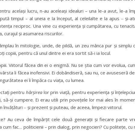
ru același lucru, n-au aceleași idealuri – una le-a avut, le-a împ
ispută timpul – al uneia e la început, al celeilalte e la apus ‒ și-
otența reciproc. Una vine cu experiența și cumpătarea, cu tenaci
, curajul și asumarea riscurilor.
mplau în mitologie, unde, de pildă, un zeu mânca pur și simplu copi
copiii, pentru că unul dintre ei era sortit să-i ia locul.
iii. Viitorul făcea din ei o enigmă. Nu se știa cum vor evolua, cu
i vârsta îi făcea inofensivi. Ei dobândiseră, sau nu, ce avuseseră d
ingurătatea ei îi împăca cu viața, cu lumea.
ectați pentru
hârșirea
lor prin viață, pentru experiența și înțelepci
i, să-și cumpere. Ei erau utili prin povețele lor mai ales în mom
n învățături ‒ și prezent și puteau, de aceea, limpezi viitorul.
e ce? Au ceva de împărțit cele două generații și fiecare parte v
 cum fac… politicienii – prin dialog, prin negocieri? Cu politețe, cu