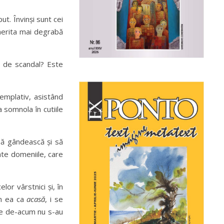
put. Învinși sunt cei
r merita mai degrabă
ă, de scandal? Este
emplativ, asistând
 somnola în cutiile
 să gândească și să
oate domeniile, care
or vârstnici și, în
în ea ca
acasă
, i se
ile de-acum nu s-au