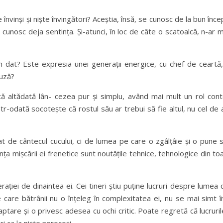
e învinși și niște învingători? Aceștia, însă, se cunosc de la bun înce
își cunosc deja sentința. Și-atunci, în loc de câte o scatoalcă, n-a
 un dat? Este expresia unei generații energice, cu chef de ceart
auză?
 altădată lân- cezea pur și simplu, având mai mult un rol cont
tr-odată socotește că rostul său ar trebui să fie altul, nu cel de a
sat de cântecul cucului, ci de lumea pe care o zgâlțâie și o pune
ința mișcării ei frenetice sunt noutățile tehnice, tehnologice din t
ei de dinaintea ei. Cei tineri știu puține lucruri despre lumea cel
e care bătrânii nu o înțeleg în complexitatea ei, nu se mai simt 
ptare și o privesc adesea cu ochi critic. Poate regretă că lucrur