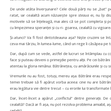
De unde atâta înverșunare? Cele două părți nu se „bat” pent
ratat, iar cealaltă acum năzuiește spre
steau
a
ei, nu își d
motivele să se înțeleagă, mai ales că se pot completa și p
cu limpezimea speranței și cu ri- goarea, cealaltă cu vigoarea
Și-atunci? Va fi fost dintotdeauna așa? Niște cruzimi se întâ
ceva mai târziu, în lumea-lume, când un rege îi căsăpea pe toți 
Dar, după cum se vede, astfel de lucruri se întâmplau cu cop
face și puteau deveni o primejdie pentru alții. Pe cei bătrân
atentau la gloria nimănui. Bătrânețea, cu amărăciunile și cu s
Vremurile nu au fost, totuși, mereu așa. Bătrânii erau resp
temei trebuie să fi apărut vorba aceea: cine nu are bătrân
erau legătura vie dintre trecut – cu erorile lui transformate î
Dar, încet-încet a apărut „conflictul” dintre generații. D
cealaltă? Dacă ar fi așa, nu pot rezolva problema amiabil, așa
ceilalți?