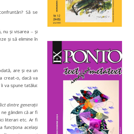
confruntări? Să se
 nu și visarea ‒ și
eze și să elimine în
-odată, are și ea un
 a creat-o, dacă va
l
îi va spune tatălui:
lict dintre generații
, ne gândim că ar fi
 literari etc. Ar fi
a funcționa același