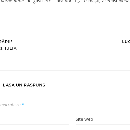
e
vorbe bune
, de găști etc. Dacă vor fi „alte măști, aceeași piesă,
ĂRII*.
LU
. IULIA
LASĂ UN RĂSPUNS
t marcate cu
*
Site web