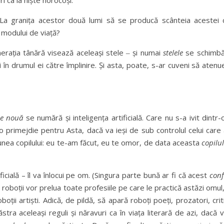
i ca la niște norocoși.
? La granița acestor două lumi să se producă scânteia acestei 
, modului de viață?
erația tânără visează aceleași stele ‒ și numai
stelele
se schimbă,
uni în drumul ei către împlinire. Și asta, poate, s-ar cuveni să atenu
e nouă
se numără și inteligența artificială. Care nu s-a ivit dintr
a o primejdie pentru Asta, dacă va ieși de sub controlul celui care
punea copilului: eu te-am făcut, eu te omor, de data aceasta
copilu
icială – îl va înlocui pe om. (Singura parte bună ar fi că acest
conf
că roboții vor prelua toate profesiile pe care le practică astăzi omul
ții artiști. Adică, de pildă, să apară roboți poeți, prozatori, critici
tra aceleași reguli și năravuri ca în viața literară de azi, dacă v