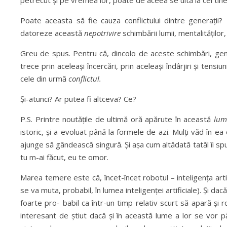
petrecut și pe vremea lor, poate de aceea se uită la cei tiner
Poate aceasta să fie cauza conflictului dintre generații
datoreze această
nepotrivire
schimbării lumii, mentalităților
Greu de spus. Pentru că, dincolo de aceste schimbări, gen
trece prin aceleași încercări, prin aceleași îndârjiri și tensi
cele din urmă
conflictul.
Și-atunci? Ar putea fi altceva? Ce?
P.S. Printre noutățile de ultimă oră apărute în această
lum
istoric, și a evoluat până la formele de azi. Mulți văd în e
ajunge să gândească singură. Și așa cum altădată tatăl îi s
tu m-ai făcut, eu te omor.
Marea temere este că, încet-încet robotul – inteligența artif
se va muta, probabil, în lumea inteligenței artificiale). Și da
foarte pro- babil ca într-un timp relativ scurt să apară și robo
interesant de știut dacă și în această lume a lor se vor păs