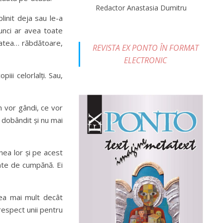
Redactor Anastasia Dumitru
linit deja sau le-a
atunci ar avea toate
tatea… răbdătoare,
REVISTA EX PONTO ÎN FORMAT
ELECTRONIC
ii celorlalți. Sau,
m vor gândi, ce vor
e dobândit și nu mai
unea lor și pe acest
ente de cumpănă. Ei
rea mai mult decât
 respect unii pentru