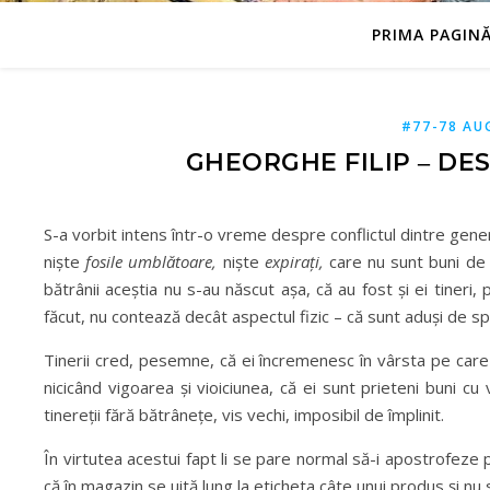
PRIMA PAGIN
#77-78 AU
GHEORGHE FILIP ‒ DE
S-a vorbit intens într-o vreme despre conflictul dintre generaț
niște
fosile umblătoare,
niște
expirați,
care nu sunt buni de 
bătrânii aceștia nu s-au născut așa, că au fost și ei tineri,
făcut, nu contează decât aspectul fizic – că sunt aduși de spat
Tinerii cred, pesemne, că ei încremenesc în vârsta pe care o 
nicicând vigoarea și vioiciunea, că ei sunt prieteni buni cu 
tinereții fără bătrânețe, vis vechi, imposibil de împlinit.
În virtutea acestui fapt li se pare normal să-i apostrofeze p
că în magazin se uită lung la eticheta câte unui produs și nu