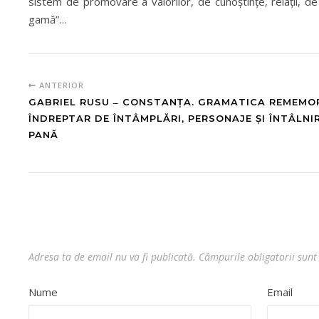
sistem de promovare a valorilor, de cunoștințe, relații, d
gamă”…
ANTERIOR
GABRIEL RUSU ‒ CONSTANȚA. GRAMATICA REMEMOR
ÎNDREPTAR DE ÎNTÂMPLĂRI, PERSONAJE ȘI ÎNTÂLNIRI
PANĂ
Adresa ta de email nu va fi publicată.
Câmpurile obligatorii sun
Nume
Email