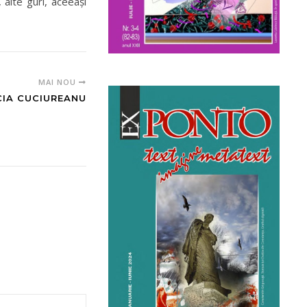
 alte guri, aceeași
MAI NOU
CIA CUCIUREANU