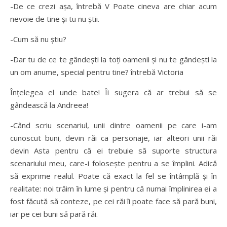
-De ce crezi aşa, întrebă V Poate cineva are chiar acum
nevoie de tine şi tu nu ştii.
-Cum să nu ştiu?
-Dar tu de ce te gândeşti la toţi oamenii şi nu te gândeşti la
un om anume, special pentru tine? întrebă Victoria
Înţelegea el unde bate! Îi sugera că ar trebui să se
gândească la Andreea!
-Când scriu scenariul, unii dintre oamenii pe care i-am
cunoscut buni, devin răi ca personaje, iar alteori unii răi
devin Asta pentru că ei trebuie să suporte structura
scenariului meu, care-i foloseşte pentru a se împlini. Adică
să exprime realul. Poate că exact la fel se întâmplă şi în
realitate: noi trăim în lume şi pentru că numai împlinirea ei a
fost făcută să conteze, pe cei răi îi poate face să pară buni,
iar pe cei buni să pară răi.