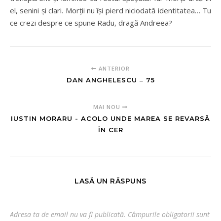
el, senini şi clari. Morţii nu îşi pierd niciodată identitatea… Tu
ce crezi despre ce spune Radu, dragă Andreea?
ANTERIOR
DAN ANGHELESCU ‒ 75
MAI NOU
IUSTIN MORARU - ACOLO UNDE MAREA SE REVARSĂ
ÎN CER
LASĂ UN RĂSPUNS
Adresa ta de email nu va fi publicată.
Câmpurile obligatorii sunt