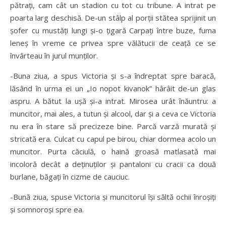
pătraţi, cam cât un stadion cu tot cu tribune. A intrat pe
poarta larg deschisă. De-un stâlp al porţii stătea sprijinit un
şofer cu mustăţi lungi şi-o ţigară Carpaţi între buze, fuma
leneş în vreme ce privea spre vălătucii de ceaţă ce se
învârteau în jurul munţilor.
-Buna ziua, a spus Victoria şi s-a îndreptat spre baracă,
lăsând în urma ei un „Io nopot kivanok” hârâit de-un glas
aspru. A bătut la uşă şi-a intrat. Mirosea urât înăuntru: a
muncitor, mai ales, a tutun şi alcool, dar şi a ceva ce Victoria
nu era în stare să precizeze bine. Parcă varză murată şi
stricată era. Culcat cu capul pe birou, chiar dormea acolo un
muncitor. Purta căciulă, o haină groasă matlasată mai
incoloră decât a deţinuţilor şi pantaloni cu cracii ca două
burlane, băgaţi în cizme de cauciuc.
-Bună ziua, spuse Victoria şi muncitorul îşi săltă ochii înroşiţi
şi somnoroşi spre ea.