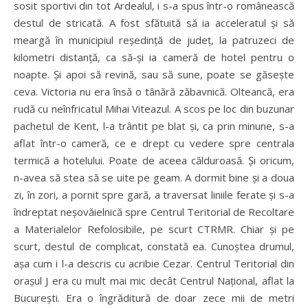
sosit sportivi din tot Ardealul, i s-a spus într-o românească
destul de stricată. A fost sfătuită să ia acceleratul şi să
meargă în municipiul reşedinţă de judeţ, la patruzeci de
kilometri distanţă, ca să-şi ia cameră de hotel pentru o
noapte. Şi apoi să revină, sau să sune, poate se găseşte
ceva. Victoria nu era însă o tânără zăbavnică. Olteancă, era
rudă cu neînfricatul Mihai Viteazul. A scos pe loc din buzunar
pachetul de Kent, l-a trântit pe blat şi, ca prin minune, s-a
aflat într-o cameră, ce e drept cu vedere spre centrala
termică a hotelului. Poate de aceea călduroasă. Şi oricum,
n-avea să stea să se uite pe geam. A dormit bine şi a doua
zi, în zori, a pornit spre gară, a traversat liniile ferate şi s-a
îndreptat neşovăielnică spre Centrul Teritorial de Recoltare
a Materialelor Refolosibile, pe scurt CTRMR. Chiar şi pe
scurt, destul de complicat, constată ea. Cunoştea drumul,
aşa cum i l-a descris cu acribie Cezar. Centrul Teritorial din
oraşul J era cu mult mai mic decât Centrul Naţional, aflat la
Bucureşti. Era o îngrăditură de doar zece mii de metri