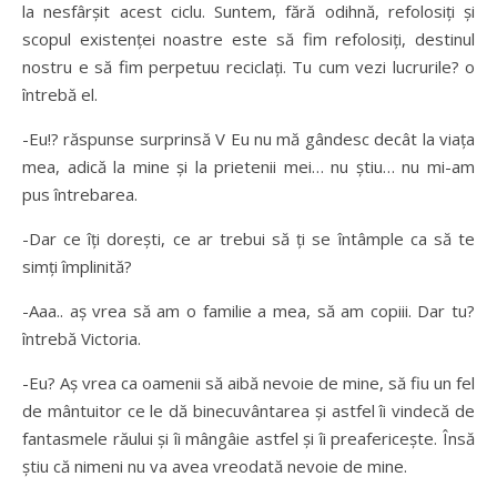
la nesfârşit acest ciclu. Suntem, fără odihnă, refolosiţi şi
scopul existenţei noastre este să fim refolosiţi, destinul
nostru e să fim perpetuu reciclaţi. Tu cum vezi lucrurile? o
întrebă el.
-Eu!? răspunse surprinsă V Eu nu mă gândesc decât la viaţa
mea, adică la mine şi la prietenii mei… nu ştiu… nu mi-am
pus întrebarea.
-Dar ce îţi doreşti, ce ar trebui să ţi se întâmple ca să te
simţi împlinită?
-Aaa.. aş vrea să am o familie a mea, să am copiii. Dar tu?
întrebă Victoria.
-Eu? Aş vrea ca oamenii să aibă nevoie de mine, să fiu un fel
de mântuitor ce le dă binecuvântarea şi astfel îi vindecă de
fantasmele răului şi îi mângâie astfel şi îi preafericeşte. Însă
ştiu că nimeni nu va avea vreodată nevoie de mine.