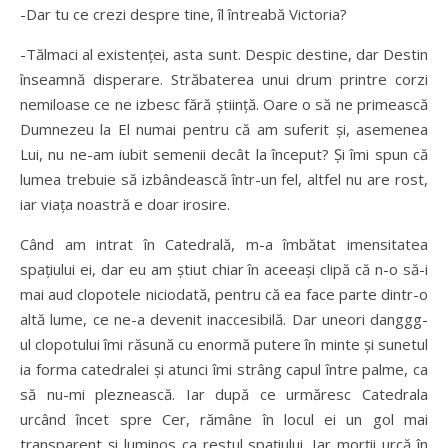
-Dar tu ce crezi despre tine, îl întreabă Victoria?
-Tălmaci al existenţei, asta sunt. Despic destine, dar Destin
înseamnă disperare. Străbaterea unui drum printre corzi
nemiloase ce ne izbesc fără ştiinţă. Oare o să ne primească
Dumnezeu la El numai pentru că am suferit şi, asemenea
Lui, nu ne-am iubit semenii decât la început? Şi îmi spun că
lumea trebuie să izbândească într-un fel, altfel nu are rost,
iar viaţa noastră e doar irosire.
Când am intrat în Catedrală, m-a îmbătat imensitatea
spaţiului ei, dar eu am ştiut chiar în aceeaşi clipă că n-o să-i
mai aud clopotele niciodată, pentru că ea face parte dintr-o
altă lume, ce ne-a devenit inaccesibilă. Dar uneori danggg-
ul clopotului îmi răsună cu enormă putere în minte şi sunetul
ia forma catedralei şi atunci îmi strâng capul între palme, ca
să nu-mi pleznească. Iar după ce urmăresc Catedrala
urcând încet spre Cer, rămâne în locul ei un gol mai
transparent şi luminos ca restul spaţiului. Iar morţii urcă în