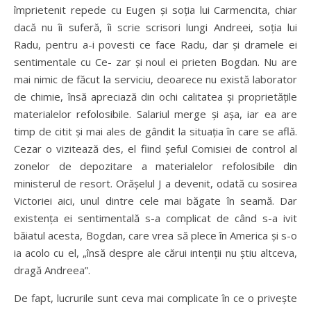
împrietenit repede cu Eugen şi soţia lui Carmencita, chiar
dacă nu îi suferă, îi scrie scrisori lungi Andreei, soţia lui
Radu, pentru a-i povesti ce face Radu, dar şi dramele ei
sentimentale cu Ce- zar şi noul ei prieten Bogdan. Nu are
mai nimic de făcut la serviciu, deoarece nu există laborator
de chimie, însă apreciază din ochi calitatea şi proprietăţile
materialelor refolosibile. Salariul merge şi aşa, iar ea are
timp de citit şi mai ales de gândit la situaţia în care se află.
Cezar o vizitează des, el fiind şeful Comisiei de control al
zonelor de depozitare a materialelor refolosibile din
ministerul de resort. Orăşelul J a devenit, odată cu sosirea
Victoriei aici, unul dintre cele mai băgate în seamă. Dar
existenţa ei sentimentală s-a complicat de când s-a ivit
băiatul acesta, Bogdan, care vrea să plece în America şi s-o
ia acolo cu el, „însă despre ale cărui intenţii nu ştiu altceva,
dragă Andreea”.
De fapt, lucrurile sunt ceva mai complicate în ce o priveşte