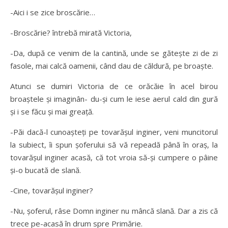
-Aici i se zice broscărie…
-Broscărie? întrebă mirată Victoria,
-Da, după ce venim de la cantină, unde se găteşte zi de zi
fasole, mai calcă oamenii, când dau de căldură, pe broaşte.
Atunci se dumiri Victoria de ce orăcăie în acel birou
broaştele şi imaginân- du-şi cum le iese aerul cald din gură
şi i se făcu şi mai greaţă.
-Păi dacă-l cunoaşteţi pe tovarăşul inginer, veni muncitorul
la subiect, îi spun şoferului să vă repeadă până în oraş, la
tovarăşul inginer acasă, că tot vroia să-şi cumpere o pâine
şi-o bucată de slană.
-Cine, tovarăşul inginer?
-Nu, şoferul, râse Domn inginer nu mâncă slană. Dar a zis că
trece pe-acasă în drum spre Primărie.