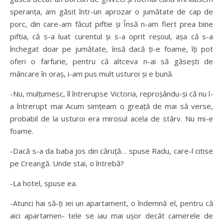
speranţa, am găsit într-un aprozar o jumătate de cap de
porc, din care-am făcut piftie şi Însă n-am fiert prea bine
piftia, că s-a luat curentul şi s-a oprit reşoul, aşa că s-a
închegat doar pe jumătate, însă dacă ţi-e foame, îţi pot
oferi o farfurie, pentru că altceva n-ai să găseşti de
mâncare în oraş, i-am pus mult usturoi şi e bună.
-Nu, mulţumesc, îl întrerupse Victoria, reproşându-şi că nu l-
a întrerupt mai Acum simţeam o greaţă de mai să verse,
probabil de la usturoi era mirosul acela de stârv. Nu mi-e
foame.
-Dacă s-a da baba jos din căruţă… spuse Radu, care-l citise
pe Creangă. Unde stai, o întrebă?
-La hotel, spuse ea.
-Atunci hai să-ţi iei un apartament, o îndemnă el, pentru că
aici apartamen- tele se iau mai uşor decât camerele de