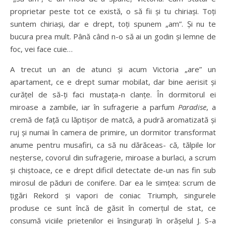
proprietar peste tot ce există, o să fii şi tu chiriaşi. Toţi
suntem chiriaşi, dar e drept, toţi spunem „am”. Şi nu te
bucura prea mult. Până când n-o să ai un godin şi lemne de
foc, vei face cuie…
A trecut un an de atunci şi acum Victoria „are” un
apartament, ce e drept sumar mobilat, dar bine aerisit şi
curăţel de să-ţi faci mustaţa-n clanţe. În dormitorul ei
miroase a zambile, iar în sufragerie a parfum
Paradise
, a
cremă de faţă cu lăptişor de matcă, a pudră aromatizată şi
ruj şi numai în camera de primire, un dormitor transformat
anume pentru musafiri, ca să nu dărăceas- că, tălpile lor
neşterse, covorul din sufragerie, miroase a burlaci, a scrum
şi chiştoace, ce e drept dificil detectate de-un nas fin sub
mirosul de păduri de conifere. Dar ea le simţea: scrum de
ţigări Rekord şi vapori de coniac Triumph, singurele
produse ce sunt încă de găsit în comerţul de stat, ce
consumă viciile prietenilor ei însinguraţi în orăşelul J. S-a