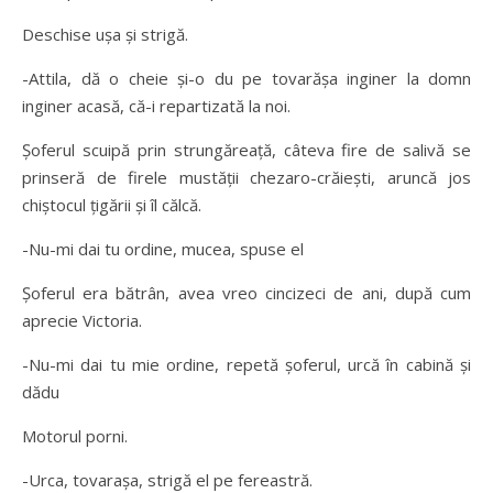
Deschise uşa şi strigă.
-Attila, dă o cheie şi-o du pe tovarăşa inginer la domn
inginer acasă, că-i repartizată la noi.
Şoferul scuipă prin strungăreaţă, câteva fire de salivă se
prinseră de firele mustăţii chezaro-crăieşti, aruncă jos
chiştocul ţigării şi îl călcă.
-Nu-mi dai tu ordine, mucea, spuse el
Şoferul era bătrân, avea vreo cincizeci de ani, după cum
aprecie Victoria.
-Nu-mi dai tu mie ordine, repetă şoferul, urcă în cabină şi
dădu
Motorul porni.
-Urca, tovaraşa, strigă el pe fereastră.