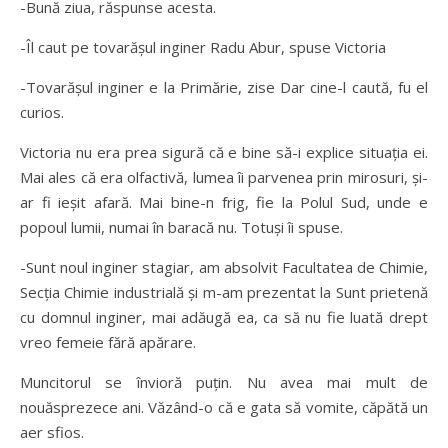
-Bună ziua, răspunse acesta.
-Îl caut pe tovarăşul inginer Radu Abur, spuse Victoria
-Tovarăşul inginer e la Primărie, zise Dar cine-l caută, fu el
curios.
Victoria nu era prea sigură că e bine să-i explice situaţia ei.
Mai ales că era olfactivă, lumea îi parvenea prin mirosuri, şi-
ar fi ieşit afară. Mai bine-n frig, fie la Polul Sud, unde e
popoul lumii, numai în baracă nu. Totuşi îi spuse.
-Sunt noul inginer stagiar, am absolvit Facultatea de Chimie,
Secţia Chimie industrială şi m-am prezentat la Sunt prietenă
cu domnul inginer, mai adăugă ea, ca să nu fie luată drept
vreo femeie fără apărare.
Muncitorul se învioră puţin. Nu avea mai mult de
nouăsprezece ani. Văzând-o că e gata să vomite, căpătă un
aer sfios.