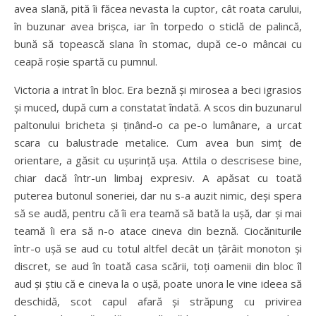
avea slană, pită îi făcea nevasta la cuptor, cât roata carului,
în buzunar avea brişca, iar în torpedo o sticlă de palincă,
bună să topească slana în stomac, după ce-o mâncai cu
ceapă roşie spartă cu pumnul.
Victoria a intrat în bloc. Era beznă şi mirosea a beci igrasios
şi muced, după cum a constatat îndată. A scos din buzunarul
paltonului bricheta şi ţinând-o ca pe-o lumânare, a urcat
scara cu balustrade metalice. Cum avea bun simţ de
orientare, a găsit cu uşurinţă uşa. Attila o descrisese bine,
chiar dacă într-un limbaj expresiv. A apăsat cu toată
puterea butonul soneriei, dar nu s-a auzit nimic, deşi spera
să se audă, pentru că îi era teamă să bată la uşă, dar şi mai
teamă îi era să n-o atace cineva din beznă. Ciocăniturile
într-o uşă se aud cu totul altfel decât un ţârâit monoton şi
discret, se aud în toată casa scării, toţi oamenii din bloc îl
aud şi ştiu că e cineva la o uşă, poate unora le vine ideea să
deschidă, scot capul afară şi străpung cu privirea