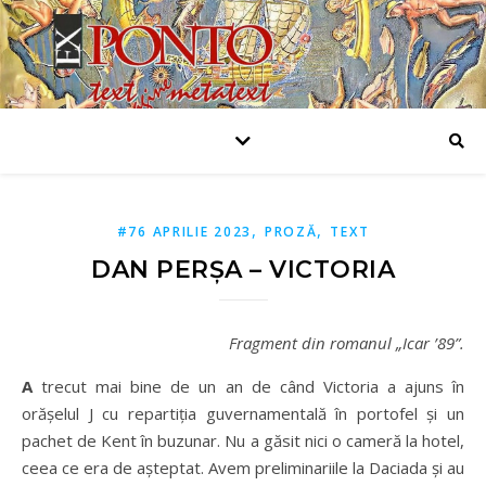
,
,
#76 APRILIE 2023
PROZĂ
TEXT
DAN PERȘA – VICTORIA
Fragment din romanul „Icar ’89”.
A
trecut mai bine de un an de când Victoria a ajuns în
orăşelul J cu repartiţia guvernamentală în portofel şi un
pachet de Kent în buzunar. Nu a găsit nici o cameră la hotel,
ceea ce era de aşteptat. Avem preliminariile la Daciada şi au