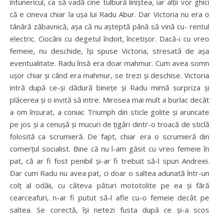
întunericul, ca să vadă cine tulbură liniştea, iar alţii vor ghici
că e cineva chiar la uşa lui Radu Abur. Dar Victoria nu era o
tânără zăbavnică, aşa că nu aşteptă până să vină cu- rentul
electric. Ciocăni cu degetul îndoit, încetişor. Dacă-i cu vreo
femeie, nu deschide, îşi spuse Victoria, stresată de aşa
eventualitate. Radu însă era doar mahmur. Cum avea somn
uşor chiar şi când era mahmur, se trezi şi deschise. Victoria
intră după ce-şi dădură bineţe şi Radu mimă surpriza şi
plăcerea şi o invită să intre. Mirosea mai mult a burlac decât
a om însurat, a coniac Triumph din sticle golite şi aruncate
pe jos şi a cenuşă şi mucuri de ţigări dintr-o troacă de sticlă
folosită ca scrumieră. De fapt, chiar era o scrumieră din
comerţul socialist. Bine că nu l-am găsit cu vreo femeie în
pat, că ar fi fost penibil şi-ar fi trebuit să-l spun Andreei.
Dar cum Radu nu avea pat, ci doar o saltea adunată într-un
colţ al odăii, cu câteva pături mototolite pe ea şi fără
cearceafuri, n-ar fi putut să-l afle cu-o femeie decât pe
saltea. Se corectă, îşi netezi fusta după ce şi-a scos