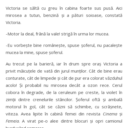
Victoria se săltă cu greu în cabina foarte sus pusă. Aici
mirosea a tutun, benzină şi a pături soioase, constată
Victoria.
-Motor la deal, frână la vale! strigă în urma lor mucea.
-Eu vorbeşte bine româneşte, spuse şoferul, nu pacaleşte
mucea la mine, spuse şoferul.
Au trecut pe la barieră, iar în drum spre oraş Victoria a
privit măicuţele de vată din jurul munţilor. Cât de bine erau
conturate, cât de limpede şi cât de pur era colorat văzduhul
acolo! Şi probabil nu mirosea decât a ozon rece. Cerul
cobora în degrade, de la ceruleum pe creste, la violet în
zimţii dintre crenelurile stâncilor. Şoferul oftă şi ambală
motorul în gol, cât se căzni să schimbe, cu scrâşnete,
viteza. Avea lipite în cabină femei din revista
Cinema
şi
Femeia
. A virat pe-o alee dintre blocuri şi opri camionul