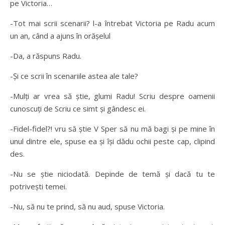
pe Victoria…
-Tot mai scrii scenarii? l-a întrebat Victoria pe Radu acum
un an, când a ajuns în orăşelul
-Da, a răspuns Radu.
-Şi ce scrii în scenariile astea ale tale?
-Mulţi ar vrea să ştie, glumi Radu! Scriu despre oamenii
cunoscuţi de Scriu ce simt şi gândesc ei.
-Fidel-fidel?! vru să ştie V Sper să nu mă bagi şi pe mine în
unul dintre ele, spuse ea şi îşi dădu ochii peste cap, clipind
des.
-Nu se ştie niciodată. Depinde de temă şi dacă tu te
potriveşti temei.
-Nu, să nu te prind, să nu aud, spuse Victoria.