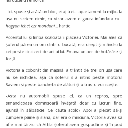
hurducând remorca.
-Ici, spuse şi arătă un bloc, etaj trei… apartament la mijlo.. la
uşa nu scriem nimic, ca vizor avem o gaura înfundata cu…
hogyan lehet ezt mondani
… hartie.
Accentul lui şi limba scâlciată îi plăceau Victoriei. Mai ales că
şoferul părea un om dintr-o bucată, era drept şi mândru la
cei peste cincizeci de ani ai lui. Emana un aer de hotărâre şi
forţă.
Victoria a coborât din maşină, a trântit de trei ori uşa care
nu se închidea, aşa că şoferul s-a întins peste motorul
Saviem şi peste bancheta de alături şi-a tras-o voiniceşte.
-Asta nu automobil! spuse el, ca un reproş, spre
simandicoasa domnişoară învăţată doar cu lucruri fine,
ajunsă în sălbăticie. Ce căuta acolo? Apoi a plecat să-şi
cumpere pâine şi slană, dar era o minciună, Victoria avea să
afle mai târziu că Attila şoferul avea gospodărie şi în pod