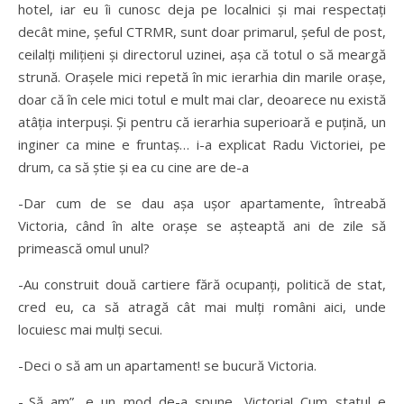
hotel, iar eu îi cunosc deja pe localnici şi mai respectaţi
decât mine, şeful CTRMR, sunt doar primarul, şeful de post,
ceilalţi miliţieni şi directorul uzinei, aşa că totul o să meargă
strună. Oraşele mici repetă în mic ierarhia din marile oraşe,
doar că în cele mici totul e mult mai clar, deoarece nu există
atâţia interpuşi. Şi pentru că ierarhia superioară e puţină, un
inginer ca mine e fruntaş… i-a explicat Radu Victoriei, pe
drum, ca să ştie şi ea cu cine are de-a
-Dar cum de se dau aşa uşor apartamente, întreabă
Victoria, când în alte oraşe se aşteaptă ani de zile să
primească omul unul?
-Au construit două cartiere fără ocupanţi, politică de stat,
cred eu, ca să atragă cât mai mulţi români aici, unde
locuiesc mai mulți secui.
-Deci o să am un apartament! se bucură Victoria.
-„Să am”, e un mod de-a spune, Victoria! Cum statul e