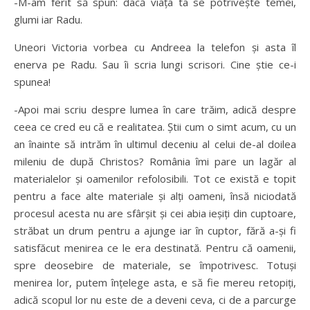
-M-am ferit să spun: dacă viaţa ta se potriveşte temei,
glumi iar Radu.
Uneori Victoria vorbea cu Andreea la telefon şi asta îl
enerva pe Radu. Sau îi scria lungi scrisori. Cine ştie ce-i
spunea!
-Apoi mai scriu despre lumea în care trăim, adică despre
ceea ce cred eu că e realitatea. Ştii cum o simt acum, cu un
an înainte să intrăm în ultimul deceniu al celui de-al doilea
mileniu de după Christos? România îmi pare un lagăr al
materialelor şi oamenilor refolosibili. Tot ce există e topit
pentru a face alte materiale şi alţi oameni, însă niciodată
procesul acesta nu are sfârşit şi cei abia ieşiţi din cuptoare,
străbat un drum pentru a ajunge iar în cuptor, fără a-şi fi
satisfăcut menirea ce le era destinată. Pentru că oamenii,
spre deosebire de materiale, se împotrivesc. Totuşi
menirea lor, putem înţelege asta, e să fie mereu retopiţi,
adică scopul lor nu este de a deveni ceva, ci de a parcurge