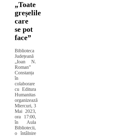
„Toate
greșelile
care
se pot
face”
Biblioteca
Județeană
„Ioan N.
Roman”
Constanța
în
colaborare
cu Editura
Humanitas
organizează
Miercuri, 3
Mai 2023,
ora 17:00,
în Aula
Bibliotecii,
o întâlnire