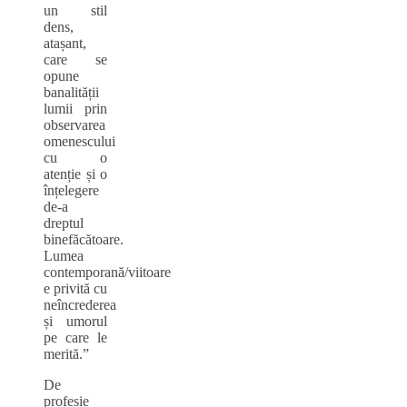
un stil
dens,
atașant,
care se
opune
banalității
lumii prin
observarea
omenescului
cu o
atenție și o
înțelegere
de-a
dreptul
binefăcătoare.
Lumea
contemporană/viitoare
e privită cu
neîncrederea
și umorul
pe care le
merită.”
De
profesie