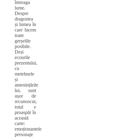
întreaga
lume.
Despre
dragostea
și lumea în
care facem
toate
greșelile
posibile.
Deși
ecourile
prezentului,
cu
metehnele
și
amenințările
lui, sunt
ușor de
recunoscut,
totul e
proaspăt în
această
carte:
emoționantele
personaje