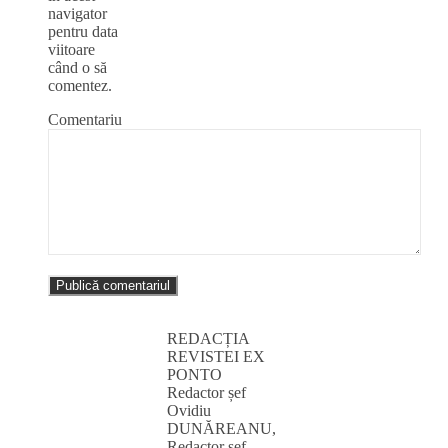
navigator
pentru data
viitoare
când o să
comentez.
Comentariu
REDACȚIA
REVISTEI EX
PONTO
Redactor șef
Ovidiu
DUNĂREANU,
Redactor șef