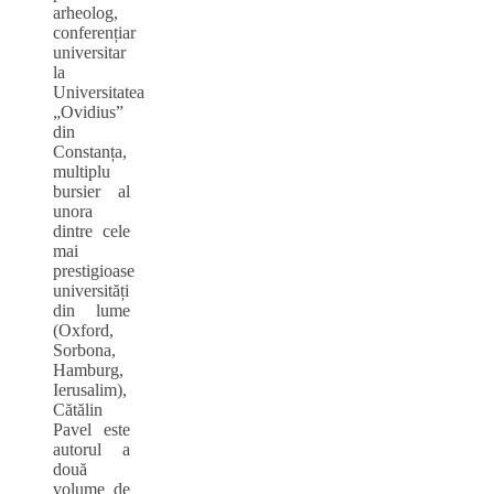
arheolog,
conferențiar
universitar
la
Universitatea
„Ovidius”
din
Constanța,
multiplu
bursier al
unora
dintre cele
mai
prestigioase
universități
din lume
(Oxford,
Sorbona,
Hamburg,
Ierusalim),
Cătălin
Pavel este
autorul a
două
volume de