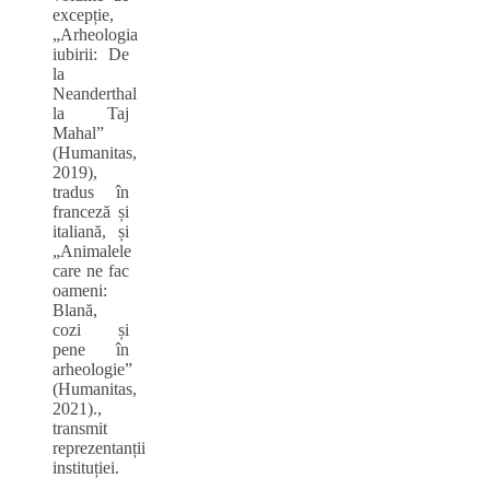
excepție,
„Arheologia
iubirii: De
la
Neanderthal
la Taj
Mahal”
(Humanitas,
2019),
tradus în
franceză și
italiană, și
„Animalele
care ne fac
oameni:
Blană,
cozi și
pene în
arheologie”
(Humanitas,
2021).,
transmit
reprezentanții
instituției.