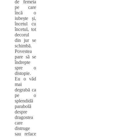
de femeia
pe care
încă o
iubește și,
încetul cu
încetul, tot
decorul
din jur se
schimbă.
Povestea
pare să se
îndrepte
spre o
distopie.
Eu o văd
mai
degrabă ca
pe o
splendidă
parabolă
despre
dragostea
care
distruge
sau reface