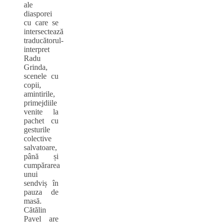
ale
diasporei
cu care se
intersectează
traducătorul-
interpret
Radu
Grinda,
scenele cu
copii,
amintirile,
primejdiile
venite la
pachet cu
gesturile
colective
salvatoare,
până și
cumpărarea
unui
sendviș în
pauza de
masă.
Cătălin
Pavel are