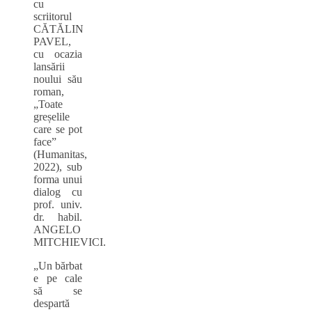
cu
scriitorul
CĂTĂLIN
PAVEL,
cu ocazia
lansării
noului său
roman,
„Toate
greșelile
care se pot
face”
(Humanitas,
2022), sub
forma unui
dialog cu
prof. univ.
dr. habil.
ANGELO
MITCHIEVICI.
„Un bărbat
e pe cale
să se
despartă