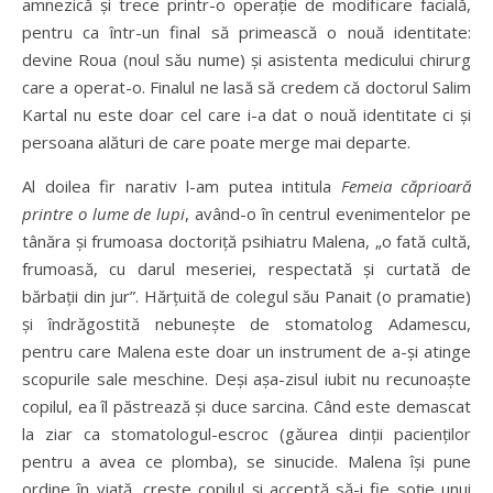
amnezică și trece printr-o operație de modificare facială,
pentru ca într-un final să primească o nouă identitate:
devine Roua (noul său nume) și asistenta medicului chirurg
care a operat-o. Finalul ne lasă să credem că doctorul Salim
Kartal nu este doar cel care i-a dat o nouă identitate ci și
persoana alături de care poate merge mai departe.
Al doilea fir narativ l-am putea intitula
Femeia căprioară
printre o lume
de lupi
, având-o în centrul evenimentelor pe
tânăra și frumoasa doctoriță psihiatru Malena, „o fată cultă,
frumoasă, cu darul meseriei, respectată și curtată de
bărbații din jur”. Hărțuită de colegul său Panait (o pramatie)
și îndrăgostită nebunește de stomatolog Adamescu,
pentru care Malena este doar un instrument de a-și atinge
scopurile sale meschine. Deși așa-zisul iubit nu recunoaște
copilul, ea îl păstrează și duce sarcina. Când este demascat
la ziar ca stomatologul-escroc (găurea dinții pacienților
pentru a avea ce plomba), se sinucide. Malena își pune
ordine în viață, crește copilul și acceptă să-i fie soție unui