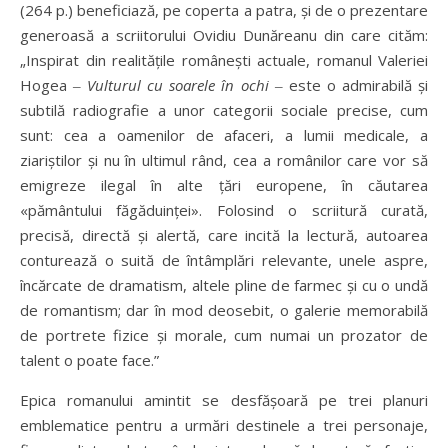
(264 p.) beneficiază, pe coperta a patra, și de o prezentare
generoasă a scriitorului Ovidiu Dunăreanu din care cităm:
„Inspirat din realitățile românești actuale, romanul Valeriei
Hogea ‒
V
ulturul cu
soarel
e în ochi
‒ este o admirabilă și
subtilă radiografie a unor categorii sociale precise, cum
sunt: cea a oamenilor de afaceri, a lumii medicale, a
ziariștilor și nu în ultimul rând, cea a românilor care vor să
emigreze ilegal în alte țări europene, în căutarea
«pământului făgăduinței». Folosind o scriitură curată,
precisă, directă și alertă, care incită la lectură, autoarea
conturează o suită de întâmplări relevante, unele aspre,
încărcate de dramatism, altele pline de farmec și cu o undă
de romantism; dar în mod deosebit, o galerie memorabilă
de portrete fizice și morale, cum numai un prozator de
talent o poate face.”
Epica romanului amintit se desfășoară pe trei planuri
emblematice pentru a urmări destinele a trei personaje,