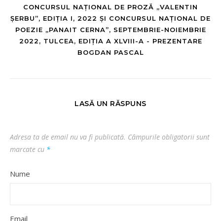
CONCURSUL NAȚIONAL DE PROZĂ „VALENTIN
ȘERBU”, EDIȚIA I, 2022 ȘI CONCURSUL NAȚIONAL DE
POEZIE „PANAIT CERNA”, SEPTEMBRIE-NOIEMBRIE
2022, TULCEA, EDIȚIA A XLVIII-A - PREZENTARE
BOGDAN PASCAL
LASĂ UN RĂSPUNS
Adresa ta de email nu va fi publicată.
Câmpurile obligatorii sunt
marcate cu
*
Nume
Email