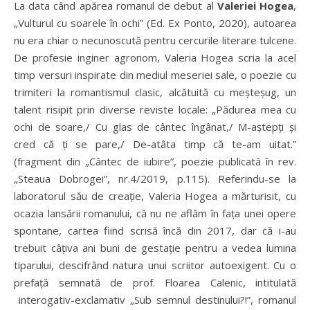
La data când apărea romanul de debut al
Valeriei Hogea
,
„Vulturul cu soarele în ochi” (Ed. Ex Ponto, 2020), autoarea
nu era chiar o necunoscută pentru cercurile literare tulcene.
De profesie inginer agronom, Valeria Hogea scria la acel
timp versuri inspirate din mediul meseriei sale, o poezie cu
trimiteri la romantismul clasic, alcătuită cu meșteșug, un
talent risipit prin diverse reviste locale: „Pădurea mea cu
ochi de soare,/ Cu glas de cântec îngânat,/ M-aștepți și
cred că ți se pare,/ De-atâta timp că te-am uitat.”
(fragment din „Cântec de iubire”, poezie publicată în rev.
„Steaua Dobrogei”, nr.4/2019, p.115). Referindu-se la
laboratorul său de creație, Valeria Hogea a mărturisit, cu
ocazia lansării romanului, că nu ne aflăm în fața unei opere
spontane, cartea fiind scrisă încă din 2017, dar că i-au
trebuit câțiva ani buni de gestație pentru a vedea lumina
tiparului, descifrând natura unui scriitor autoexigent. Cu o
prefață semnată de prof. Floarea Calenic, intitulată
interogativ-exclamativ „Sub semnul destinului?!”, romanul