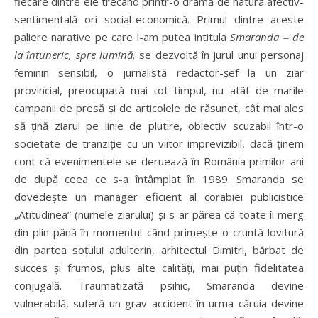
fiecare dintre ele trecând printr-o dramă de natură afectiv-
sentimentală ori social-economică. Primul dintre aceste
paliere narative pe care l-am putea intitula
Smaranda
‒
de
la întuneric, spre lumină,
se dezvoltă în jurul unui personaj
feminin sensibil, o jurnalistă redactor-șef la un ziar
provincial, preocupată mai tot timpul, nu atât de marile
campanii de presă și de articolele de răsunet, cât mai ales
să țină ziarul pe linie de plutire, obiectiv scuzabil într-o
societate de tranziție cu un viitor imprevizibil, dacă ținem
cont că evenimentele se deruează în România primilor ani
de după ceea ce s-a întâmplat în 1989. Smaranda se
dovedește un manager eficient al corabiei publicistice
„Atitudinea” (numele ziarului) și s-ar părea că toate îi merg
din plin până în momentul când primește o cruntă lovitură
din partea soțului adulterin, arhitectul Dimitri, bărbat de
succes și frumos, plus alte calități, mai puțin fidelitatea
conjugală. Traumatizată psihic, Smaranda devine
vulnerabilă, suferă un grav accident în urma căruia devine