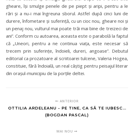
gheare, își smulge penele de pe piept și aripi, pentru a le
rări și a nu-i mai îngreuna sborul. Astfel după cinci luni de
durere, înfometare și suferință, cu un cioc nou, gheare noi și
un penaj nou, vulturul mai poate trăi mai bine de treizeci de
ani”. Conform cu autoarea, aceasta este o parabolă la faptul
că „Uneori, pentru a ne continua viața, este necesar să
trecem prin suferințe, îndoieli, dureri, angoase”. Debutul
editorial ca prozatoare al scriitoarei tulcene, Valeria Hogea,
constituie, fără îndoială, un real câștig pentru peisajul literar
din orașul-municipiu de la porțile deltei.
ANTERIOR
OTTILIA ARDELEANU - PE TINE, CA SĂ TE IUBESC...
(BOGDAN PASCAL)
MAI NOU