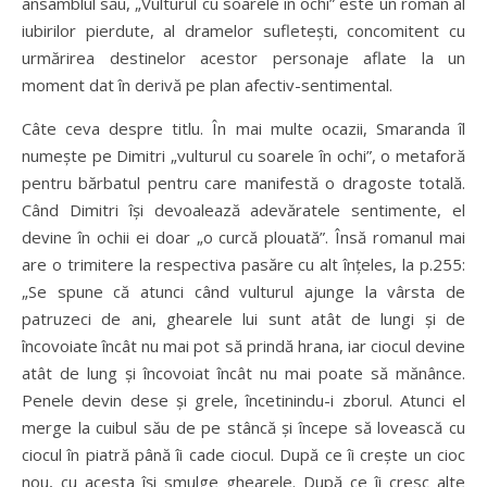
ansamblul său, „Vulturul cu soarele în ochi” este un roman al
iubirilor pierdute, al dramelor sufletești, concomitent cu
urmărirea destinelor acestor personaje aflate la un
moment dat în derivă pe plan afectiv-sentimental.
Câte ceva despre titlu. În mai multe ocazii, Smaranda îl
numește pe Dimitri „vulturul cu soarele în ochi”, o metaforă
pentru bărbatul pentru care manifestă o dragoste totală.
Când Dimitri își devoalează adevăratele sentimente, el
devine în ochii ei doar „o curcă plouată”. Însă romanul mai
are o trimitere la respectiva pasăre cu alt înțeles, la p.255:
„Se spune că atunci când vulturul ajunge la vârsta de
patruzeci de ani, ghearele lui sunt atât de lungi și de
încovoiate încât nu mai pot să prindă hrana, iar ciocul devine
atât de lung și încovoiat încât nu mai poate să mănânce.
Penele devin dese și grele, încetinindu-i zborul. Atunci el
merge la cuibul său de pe stâncă și începe să lovească cu
ciocul în piatră până îi cade ciocul. După ce îi crește un cioc
nou, cu acesta își smulge ghearele. După ce îi cresc alte