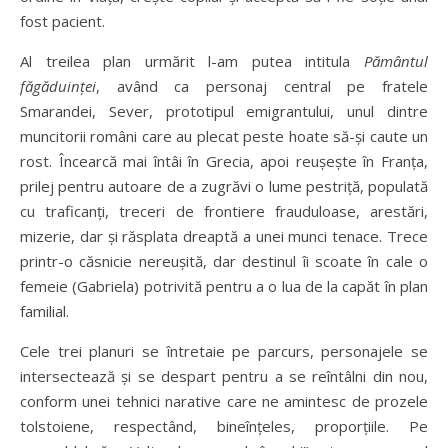
fost pacient.
Al treilea plan urmărit l-am putea intitula
Pământul
făgăduinței
, având ca personaj central pe fratele
Smarandei, Sever, prototipul emigrantului, unul dintre
muncitorii români care au plecat peste hoate să-și caute un
rost. Încearcă mai întâi în Grecia, apoi reușește în Franța,
prilej pentru autoare de a zugrăvi o lume pestriță, populată
cu traficanți, treceri de frontiere frauduloase, arestări,
mizerie, dar și răsplata dreaptă a unei munci tenace. Trece
printr-o căsnicie nereușită, dar destinul îi scoate în cale o
femeie (Gabriela) potrivită pentru a o lua de la capăt în plan
familial.
Cele trei planuri se întretaie pe parcurs, personajele se
intersectează și se despart pentru a se reîntâlni din nou,
conform unei tehnici narative care ne amintesc de prozele
tolstoiene, respectând, bineînțeles, proporțiile. Pe