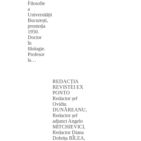
Filosofie
a
Universității
București,
promoția
1950.
Doctor
în
filologie.
Profesor
la…
REDACȚIA
REVISTEI EX
PONTO
Redactor șef
Ovidiu
DUNĂREANU,
Redactor șef
adjunct Angelo
MITCHIEVICI,
Redactor Diana
Dobrița BÎLEA,