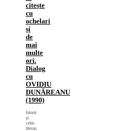
citește
cu
ochelari
și
de
mai
multe
ori.
Dialog
cu
OVIDIU
DUNĂREANU
(1990)
Istoric
și
critic
literar,