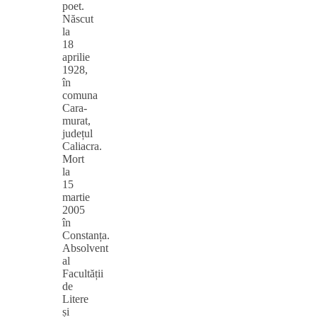
poet.
Născut
la
18
aprilie
1928,
în
comuna
Cara-
murat,
județul
Caliacra.
Mort
la
15
martie
2005
în
Constanța.
Absolvent
al
Facultății
de
Litere
și