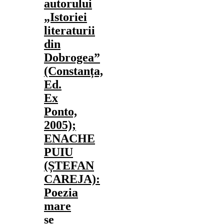
autorului
„Istoriei
literaturii
din
Dobrogea”
(Constanța,
Ed.
Ex
Ponto,
2005);
ENACHE
PUIU
(ȘTEFAN
CAREJA):
Poezia
mare
se