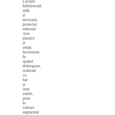
Lucrare
îndrăzneață,
utilă
și
necesară,
proiectul
editorial
Arte
plastice
și
artiști.
Incursiune
în
spațiul
dobrogean,
realizată
cu
har
și
simț
estetic,
pune
în
valoare
segmentul