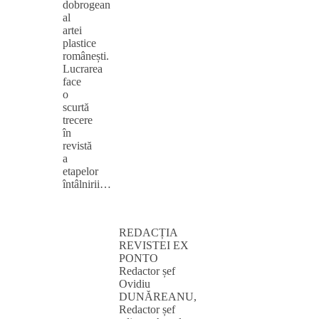
dobrogean
al
artei
plastice
românești.
Lucrarea
face
o
scurtă
trecere
în
revistă
a
etapelor
întâlnirii…
REDACȚIA
REVISTEI EX
PONTO
Redactor șef
Ovidiu
DUNĂREANU,
Redactor șef