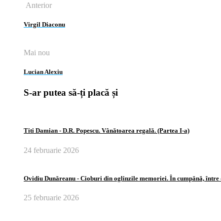
Anterior
Virgil Diaconu
Mai nou
Lucian Alexiu
S-ar putea să-ți placă și
Titi Damian ‑ D.R. Popescu. Vânătoarea regală. (Partea I‑a)
24 februarie 2026
Ovidiu Dunăreanu ‑ Cioburi din oglinzile memoriei. În cumpănă, între
25 februarie 2026