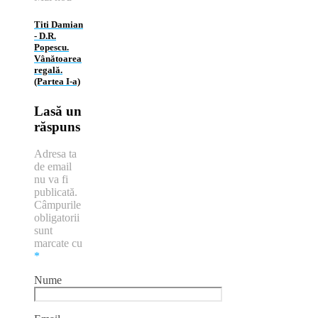
Titi Damian
‑ D.R.
Popescu.
Vânătoarea
regală.
(Partea I‑a)
Lasă un
răspuns
Adresa ta
de email
nu va fi
publicată.
Câmpurile
obligatorii
sunt
marcate cu
*
Nume