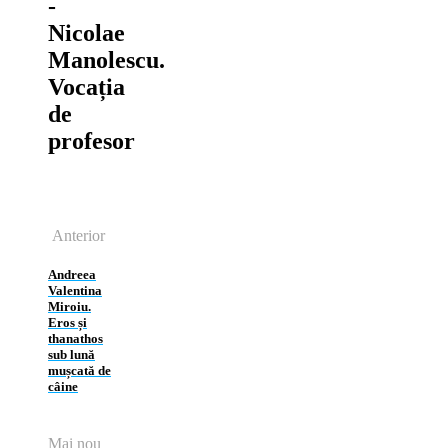
‑
Nicolae
Manolescu.
Vocația
de
profesor
Anterior
Andreea
Valentina
Miroiu.
Eros și
thanathos
sub lună
mușcată de
câine
Mai nou