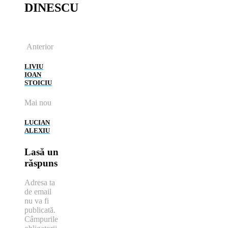
DINESCU
Anterior
LIVIU
IOAN
STOICIU
Mai nou
LUCIAN
ALEXIU
Lasă un
răspuns
Adresa ta
de email
nu va fi
publicată.
Câmpurile