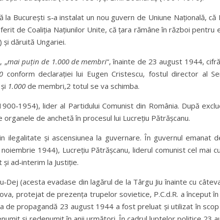
ă la București s‑a instalat un nou guvern de Uniune Națională, că 
oferit de Coaliția Națiunilor Unite, că țara rămâne în război pentru e
 și dăruită Ungariei.
, „
mai
puțin de 1.000 de membri
“, înainte de 23 august 1944, cifr
50
conform declarației lui Eugen Cristescu, fostul director al Se
 și
1.000
de membri,2 totul se va schimba.
1900‑1954), lider al Partidului Comunist din România. După exclu
e organele de anchetă în procesul lui Lucrețiu Pătrășcanu.
din ilegalitate și ascensiunea la guvernare. În guvernul emanat d
noiembrie 1944), Lucrețiu Pătrășcanu, liderul comunist cel mai cu
și ad‑interim la Justiție.
iu‑Dej (acesta evadase din lagărul de la Târgu Jiu înainte cu câtev
ova, protejat de prezența trupelor sovietice, P.C.d.R. a început în
egia de propagandă 23 august 1944 a fost preluat și utilizat în scop p
denumit și redenumit în anii următori. În cadrul luptelor politice 23 a