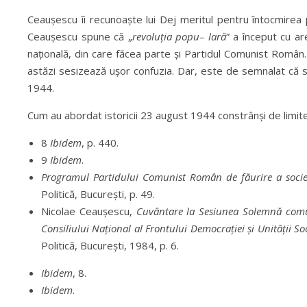
Ceaușescu îi recunoaște lui Dej meritul pentru întocmirea pl
Ceaușescu spune că „
revoluția popu
–
lară
“ a început cu ar
națională, din care făcea parte și Partidul Comunist Român
astăzi sesizează ușor confuzia. Dar, este de semnalat că s‑
1944.
Cum au abordat istoricii 23 august 1944 constrânși de limitel
8
Ibidem
, p. 440.
9
Ibidem
.
Programul Partidului Comunist Român de făurire a societă
Politică, București, p. 49.
Nicolae Ceaușescu,
Cuvântare la Sesiunea Solemnă comu
Consiliului Național al Frontului Democrației și Unității S
Politică, București, 1984, p. 6.
Ibidem
, 8.
Ibidem
.