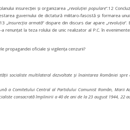
anului insurecției și organizarea „
revoluției populare
“.12 Conclu
estarea guvernului de dictatură militaro‑fascistă și formarea un
.13 „
Insurecți
a armată
“ dispare din discurs dar apare „
revoluția
“.
a renunțat la teza rolului de unic realizator al P.C. în eveniment
e propagandei oficiale și vigilența cenzurii?
ții socialiste multilateral dezvoltate și înaintarea României spr
nă a Comitetului Central al Partidului Comunist Român, Marii Ad
ocialiste consacrată împlinirii a 40 de ani de la 23 august 1944, 22 