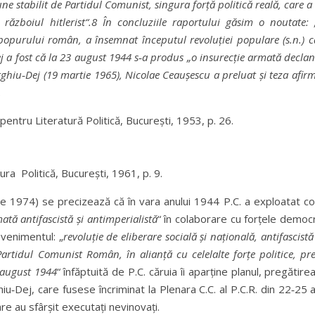
une stabilit de Partidul Comunist, singura forță politică reală, care a
 războiul hitlerist“.8 În concluziile raportului găsim o noutate:
 popurului român, a însemnat începutul revoluției populare (s.n.) 
ej a fost că la 23 august 1944 s‑a produs „o insurecție armată declan
iu‑Dej (19 martie 1965), Nicolae Ceaușescu a preluat și teza afirma
.
ra pentru Literatură Politică, București, 1953, p. 26.
ura Politică, București, 1961, p. 9.
 1974) se precizează că în vara anului 1944 P.C. a exploatat cond
ată antifascistă și antimperialistă
“ în colaborare cu forțele democ
venimentul: „
revoluți
e de eliberare socială și națională, antifascistă
rtidul Comunist Român, în alianță cu celelalte forțe politice, p
 august 1944
“ înfăptuită de P.C. căruia îi aparține planul, pregătirea
iu‑Dej, care fusese încriminat la Plenara C.C. al P.C.R. din 22‑25 
are au sfârșit executați nevinovați.