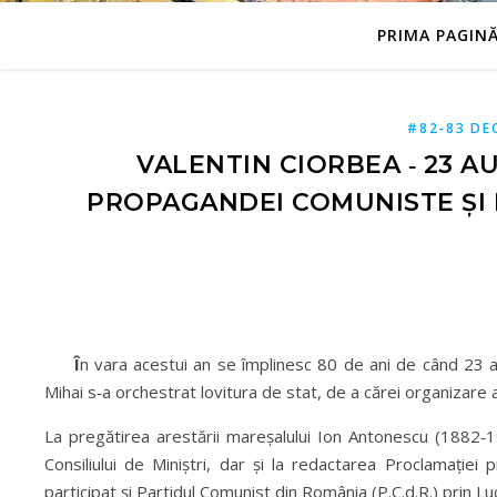
PRIMA PAGIN
#82-83 DE
VALENTIN CIORBEA ‑ 23 A
PROPAGANDEI COMUNISTE ȘI R
Î
n vara acestui an se împlinesc 80 de ani de când 23 a
Mihai s‑a orchestrat lovitura de stat, de a cărei organizare a
La pregătirea arestării mareșalului Ion Antonescu (1882‑1
Consiliului de Miniștri, dar și la redactarea Proclamați
participat și Partidul Comunist din România (P.C.d.R.) prin