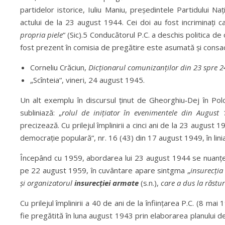
partidelor istorice, Iuliu Maniu, președintele Partidului Na
actului de la 23 august 1944. Cei doi au fost incriminați ca
propria piele
“ (Sic).5 Conducătorul P.C. a deschis politica de 
fost prezent în comisia de pregătire este asumată și consacr
Corneliu Crăciun,
Dicționarul comunizanților din 23 spre 
„Scînteia“, vineri, 24 august 1945.
Un alt exemplu în discursul ținut de Gheorghiu‑Dej în Pol
subliniază: „
rolul de inițiator în evenimentele din August 
precizează. Cu prilejul împlinirii a cinci ani de la 23 augus
democrație populară“, nr. 16 (43) din 17 august 1949, în linia
Începând cu 1959, abordarea lui 23 august 1944 se nuanțeaz
pe 22 august 1959, în cuvântare apare sintgma „
insurecți
și organizatorul
insurecției armate
(s.n.),
care a dus la răstur
Cu prilejul împlinirii a 40 de ani de la înființarea P.C. (8 m
fie pregătită în luna august 1943 prin elaborarea planului d