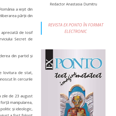
Redactor Anastasia Dumitru
România a ieșit din
liberarea părții din
REVISTA EX PONTO ÎN FORMAT
ELECTRONIC
ă apreciată de Iosif
rviciului Secret de
derea din partid și
e lovitura de stat,
noscut în cercurile
a zile de 23 august
 forță manipularea,
olitic și ideologic,
ugust a fost folosit