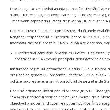
Proclamația Regelui Mihai anunța pe români și străinătate c
alianța cu Germania, a acceptat armistițiul (inexistent n.a.), 
Transilvania răpită prin Dictatul de la Viena (30 august 1940)
Pentru minusculul partid al comuniștilor, după unele evaluări
Rangheț, responsabilul cu resortul cadre al P.C.d.R.,
1.1
Informații, făcută în arest în U.R.S.S., după alte date
900
, dar
1 Intelectual comunist, prieten cu Lucrețiu Pătrășcanu (
arestarea în 1948 devine principalul denunțător folosit d
Înlăturarea regimului antonescian a adus P.C.d.R. ieșirea 
prezidat de generalul Constantin Sănătescu (23 august – 3 
politice bucureștene, a primit portofoliul de secretar de Stat 
Liberi să acționeze, întărit prin eliberarea grupului Gheorgh
1944) din închisori și sosirea echipei Ana Pauker de la Mosc
obiectivul principal fiind cucerirea puterii politice. În strat
pentru a‑și aroga meritul de a fi unicul realizator al actului 