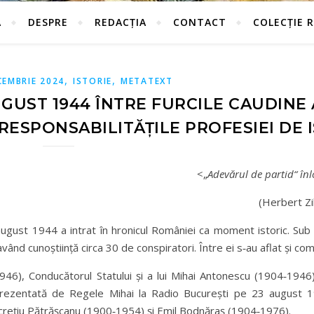
Ă
DESPRE
REDACȚIA
CONTACT
COLECȚIE 
,
,
CEMBRIE 2024
ISTORIE
METATEXT
UGUST 1944 ÎNTRE FURCILE CAUDINE
ESPONSABILITĂȚILE PROFESIEI DE 
˂
„
Adevărul de partid“
în
(Herbert Z
ugust 1944 a intrat în hronicul României ca moment istoric. Sub 
vând cunoștiință circa 30 de conspiratori. Între ei s‑au aflat și com
946), Conducătorul Statului și a lui Mihai Antonescu (1904‑1946)
ei prezentată de Regele Mihai la Radio București pe 23 august 
 Lucrețiu Pătrășcanu (1900‑1954) și Emil Bodnăraș (1904‑1976).