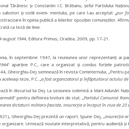
țional Țărănesc și Constantin I.C. Brătianu, șeful Partidului Națio
 sabotori și ostili eveni‑ mentului, pe care l‑au acceptat „
pu
r f
ostracizare în opinia publică a liderilor opoziției comuniștilor. Afirm
ată ca teză de linie.
24 august 1944
, Editura Primus, Oradea, 2009, pp. 17‑21.
onia, în septembrie 1947, la reuniunea unor reprezentanți ai pa
1944
“ aparține P.C., care a organizat și condus forțele patriot
t 1944, Gheorghiu‑Dej semnează în revista Cominternului, „Pentru pa
 aceleiași teze, P.C. „
a fost organizatorul și înfăptuitorul actului d
ă în discursul lui Dej. La sesiunea solemnă a Marii Adunări Nați
a
armată
“ pentru definirea loviturii de stat. „
Partidul Comunist Român
narea dictaturii militaro‑fasciste, insurecția a început în ziua de 23
ai 1921), Gheorghiu‑Dej prezintă un raport. Spune Dej, „
insurecția a
e organizare. Urmează noutate interpretativă, pentru audiență și to