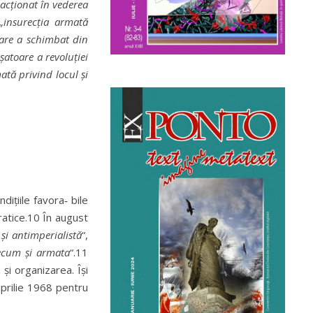
 acționat în vederea
 „insurecția armată
care a schimbat din
șatoare a revoluției
tă privind locul și
ițiile favora‑ bile
ratice.10 În august
 și antimperialistă
“,
recum și armata
“.11
 și organizarea. Își
aprilie 1968 pentru