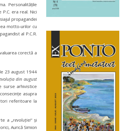
ma. Personalitățile
 P.C. era real. Nici
n siajul propagandei
irea motto‑urilor cu
opagandist al P.C.R.
evaluarea corectă a
e de 23 august 1944
voluția din august
e surse arhivistice
 consecințe asupra
ori referitoare la
rte a „
revoluției
“ și
orici, Aurică Simion