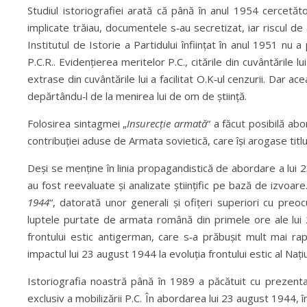
Studiul istoriografiei arată că până în anul 1954 cercetăto
implicate trăiau, documentele s‑au secretizat, iar riscul de a
Institutul de Istorie a Partidului înființat în anul 1951 nu 
P.C.R.. Evidențierea meritelor P.C., citările din cuvântările l
extrase din cuvântările lui a facilitat O.K‑ul cenzurii. Dar a
depărtându‑l de la menirea lui de om de știință.
Folosirea sintagmei „
I
ns
ur
ec
ț
i
e armată
“ a făcut posibilă ab
contribuției aduse de Armata sovietică, care își arogase titlul 
Deși se menține în linia propagandistică de abordare a lui
au fost reevaluate și analizate științific pe bază de izvoar
1944
“, datorată unor generali și ofițeri superiori cu preoc
luptele purtate de armata română din primele ore ale lui
frontului estic antigerman, care s‑a prăbușit mult mai ra
impactul lui 23 august 1944 la evoluția frontului estic al Nați
Istoriografia noastră până în 1989 a păcătuit cu prezenta
exclusiv a mobilizării P.C. În abordarea lui 23 august 1944, 