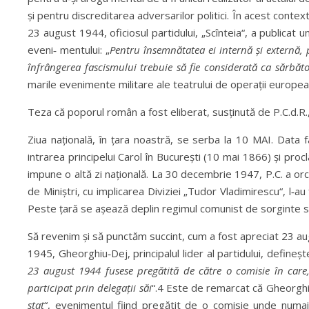
și pentru discreditarea adversarilor politici. În acest contex
23 august 1944, oficiosul partidului, „Scînteia“, a publicat 
eveni‑ mentului: „
Pentru însemnătatea ei internă și externă, 
înfrângerea fascismului trebuie să fie considerată ca sărbăt
marile evenimente militare ale teatrului de operații europea
Teza că poporul român a fost eliberat, susținută de P.C.d.R.,
Ziua națională, în țara noastră, se serba la 10 MAI. Dat
intrarea principelui Carol în București (10 mai 1866) și p
impune o altă zi națională. La 30 decembrie 1947, P.C. a orc
de Miniștri, cu implicarea Diviziei „Tudor Vladimirescu“, l‑a
Peste țară se așează deplin regimul comunist de sorginte s
Să revenim și să punctăm succint, cum a fost apreciat 23 au
1945, Gheorghiu‑Dej, principalul lider al partidului, defineșt
23 august 1944 fusese pregătită de către o comisie în care,
participat prin delegații săi
“.4 Este de remarcat că Gheorghi
stat
“, evenimentul fiind pregătit de o comisie unde numai 