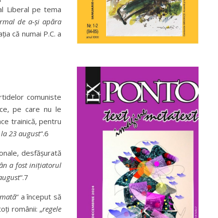
nal Liberal pe tema
ormal de a‑și apăra
ația că numai P.C. a
rtidelor comuniste
ice, pe care nu le
ce trainică, pentru
e la 23 august
“.6
onale, desfășurată
 a fost inițiatorul
 august
“.7
rmată
“ a început să
ți românii: „
regele