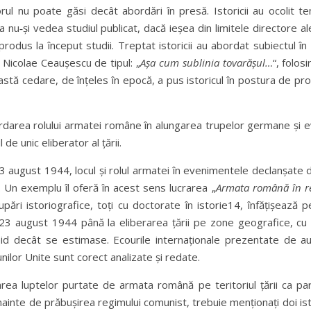
rul nu poate găsi decât abordări în presă. Istoricii au ocolit te
 nu‑și vedea studiul publicat, dacă ieșea din limitele directore ale
a produs la început studii. Treptat istoricii au abordat subiectul î
ui Nicolae Ceaușescu de tipul: „
Așa cum sublinia tovarășul…
“, folos
ceastă cedare, de înțeles în epocă, a pus istoricul în postura de pr
ordarea rolului armatei române în alungarea trupelor germane și 
de unic eliberator al țării.
 23 august 1944, locul și rolul armatei în evenimentele declanșat
e. Un exemplu îl oferă în acest sens lucrarea „
Armata română în re
upări istoriografice, toți cu doctorate în istorie14, înfățișează p
 23 august 1944 până la eliberarea țării pe zone geografice, cu
pid decât se estimase. Ecourile internaționale prezentate de aut
unilor Unite sunt corect analizate și redate.
rea luptelor purtate de armata română pe teritoriul țării ca pa
înainte de prăbușirea regimului comunist, trebuie menționați doi ist