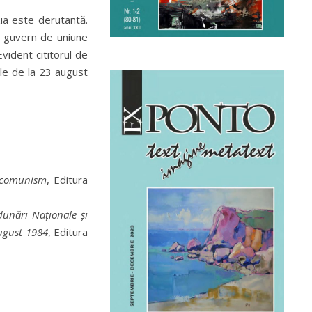
zia este derutantă.
ui guvern de uniune
 Evident cititorul de
ele de la 23 august
e comunism
, Editura
unări Naționale și
august 1984
, Editura