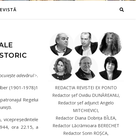
REVISTĂ
 ALE
ISTORIC
locuiește
adevărul
˃
.
ilber (1901‑1978)1
REDACȚIA REVISTEI EX PONTO
Redactor șef Ovidiu DUNĂREANU,
patronajul Regelui
Redactor șef adjunct Angelo
uniști.
MITCHIEVICI,
Redactor Diana Dobrița BÎLEA,
, vicepreședintele
Redactor Lăcrămioara BERECHET
1944, ora 22.15, a
Redactor Sorin ROȘCA,