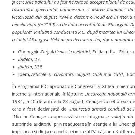
și cercurile palatului au fost nevoite să accepte planul de acți
răsturnării guvernului antonescian și ieșirea României din
victorioasă din august 1944 a deschis o nouă eră în istoria
temelii viața țării“.9 Teza de linia accentuată de Gheorghiu‑D
populare“. Preluând conducerea P.C. după moartea lui Gheorgh
rolul lui 23 august 1944 de predecesorul său, dar a nuanțat‑o
Gheorghiu‑Dej,
Articole și cuvântări
, Ediția a III‑a, Editu
Ibidem
, 27.
Ibidem
, 338.
Idem,
Articole și cuvântări, august 1959‑mai 1961
, Edit
În Programul P.C. aprobat de Congresul al XI‑lea (noiembrie
interne și internaționale, înfăptuind „
insurecția națională arm
1984, la 40 de ani de la 23 august, Ceaușescu rebotează e
care a fost declanșată de „
insurecți
a armată condusă de Pa
Nicolae Ceaușescu operează și cu sintagma „
revoluția din
surprinde auditoriul prin readucerea în atenție a lui Gheorgh
implicarea și dirijarea anchetei în cazul Pătrășcanu‑Koffler c