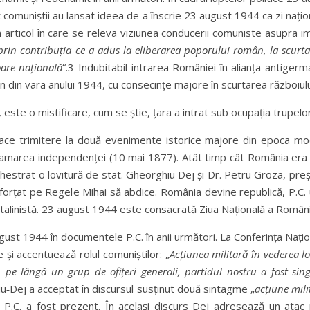
t comuniștii au lansat ideea de a înscrie 23 august 1944 ca zi națio
un articol în care se releva viziunea conducerii comuniste asupra im
prin contribuția
ce a adus la eliberarea poporului român, la scurta
oare
națională
“.3 Indubitabil intrarea României în alianța antigerm
n din vara anului 1944, cu consecințe majore în scurtarea războiulu
 este o mistificare, cum se știe, țara a intrat sub ocupația trupelor
a face trimitere la două evenimente istorice majore din epoca m
roclamarea independenței (10 mai 1877). Atât timp cât România er
hestrat o lovitură de stat. Gheorghiu Dej și Dr. Petru Groza, preșe
u forțat pe Regele Mihai să abdice. România devine republică, P.C. u
talinistă. 23 august 1944 este consacrată Ziua Națională a Români
gust 1944 în documentele P.C. în anii următori. La Conferința Nați
e și accentuează rolul comuniștilor: „
Ac
ț
iune
a militară în vederea lo
 pe lângă un grup de ofițeri generali, partidul nostru a fost sin
u‑Dej a acceptat în discursul susținut două sintagme „
acțiune mili
P.C. a fost prezent. În același discurs Dej adresează un atac po