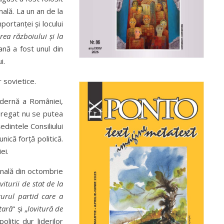
nală. La un an de la
portanței și locului
rea războiului și
la
ană a fost unul din
i.
 sovietice.
odernă a României,
a regat nu se putea
dintele Consiliului
nică forță politică.
ei.
onală din octombrie
viturii de stat de la
gurul partid care a
tară
“ și „
lovitură de
litic dur liderilor