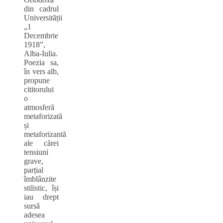
din cadrul
Universității
„1
Decembrie
1918”,
Alba-Iulia.
Poezia sa,
în vers alb,
propune
cititorului
o
atmosferă
metaforizată
și
metaforizantă
ale cărei
tensiuni
grave,
parțial
îmblânzite
stilistic, își
iau drept
sursă
adesea