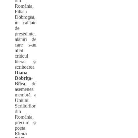
din
România,
Filiala
Dobrogea,
în calitate
de
președinte,
alături de
care s-au
aflat
criticul
literar și
scriitoarea
Diana
Dobrița-
Bîlea
, de
asemenea
membră a
Uniunii
Scriitorilor
din
România,
precum și
poeta
Elena