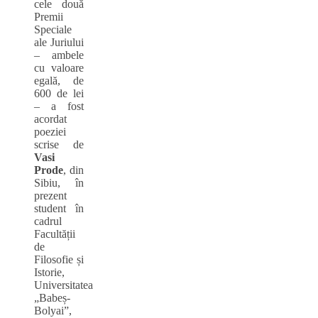
cele două
Premii
Speciale
ale Juriului
– ambele
cu valoare
egală, de
600 de lei
‒ a fost
acordat
poeziei
scrise de
Vasi
Prode
, din
Sibiu, în
prezent
student în
cadrul
Facultății
de
Filosofie și
Istorie,
Universitatea
„Babeș-
Bolyai”,