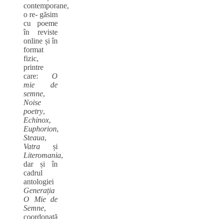
contemporane,
o re- găsim
cu poeme
în reviste
online și în
format
fizic,
printre
care:
O
mie de
semne
,
Noise
poetry
,
Echinox
,
Euphorion
,
Steaua
,
Vatra
și
Literomania
,
dar și în
cadrul
antologiei
Generația
O Mie de
Semne
,
coordonată