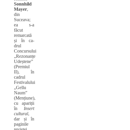
Sonnhild
Mayer
,
din
Suceava;
ea s-a
făcut
remarcată
și în ca-
drul
Concursului
„Rezonanțe
Udeștene”
(Premiul
II), în
cadrul
Festivalului
„Gellu
Naum”
(Mențiune),
cu apariții
în
Insert
cultural
,
dar și în
paginile
revistei