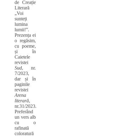
de Creație
Literară
„Voi
sunteți
lumina
lumii!”.
Prezența ei
o regăsim,
cu poeme,
și în
Caietele
revistei
Sud
, nr.
7/2023,
dar și în
paginile
revistei
Arena
literară
,
nr.31/2023.
Preferând
un vers alb
cu o
rafinată
coloratură