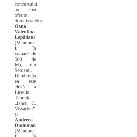
concursului
au fost
oferite
domnișoarelor
Oana
Valentina
Lepădatu
(Mențiune
I, în
valoare de
500 de
lei), din
Serdanu,
Dâmbovița,
ea este
elevă a
Liceului
Teoretic
„Iancu C.
Vissarion”
și
Andreea
Duduman
(Mențiune
II, în