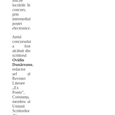
înscrie
lucrările în
concurs,
prin
intermediul
poștei
electronice.
Juriul
concursului
a fost
alcătuit din
scriitorul
Ovidiu
Dunăreanu
,
redactor
șef al
Revistei
Literare
„Ex
Ponto”,
Constanța,
membru al
Uniunii
Scriitorilor