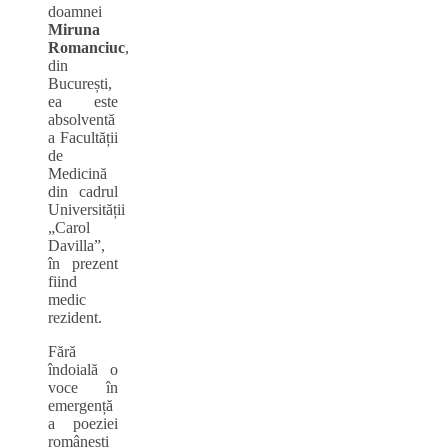
doamnei
Miruna
Romanciuc
,
din
București,
ea este
absolventă
a Facultății
de
Medicină
din cadrul
Universității
„Carol
Davilla”,
în prezent
fiind
medic
rezident.
Fără
îndoială o
voce în
emergență
a poeziei
românești