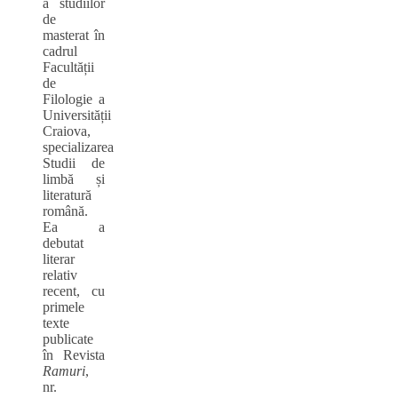
a studiilor
de
masterat în
cadrul
Facultății
de
Filologie a
Universității
Craiova,
specializarea
Studii de
limbă și
literatură
română.
Ea a
debutat
literar
relativ
recent, cu
primele
texte
publicate
în Revista
Ramuri
,
nr.