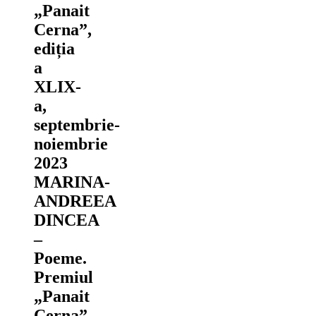
„Panait
Cerna”,
ediția
a
XLIX-
a,
septembrie-
noiembrie
2023
MARINA-
ANDREEA
DINCEA
‒
Poeme.
Premiul
„Panait
Cerna”