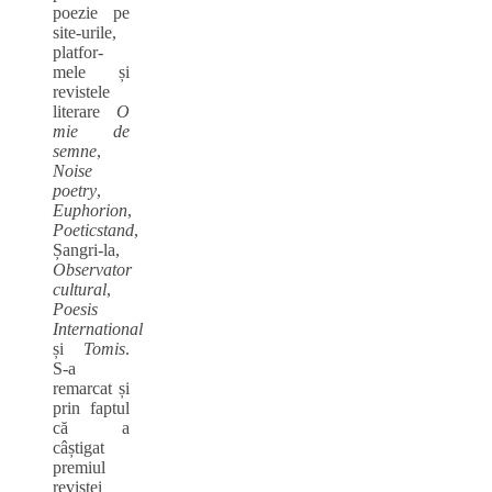
poezie pe
site-urile,
platfor-
mele și
revistele
literare
O
mie de
semne
,
Noise
poetry
,
Euphorion
,
Poeticstand
,
Șangri-la,
Observator
cultural
,
Poesis
International
și
Tomis
.
S-a
remarcat și
prin faptul
că a
câștigat
premiul
revistei