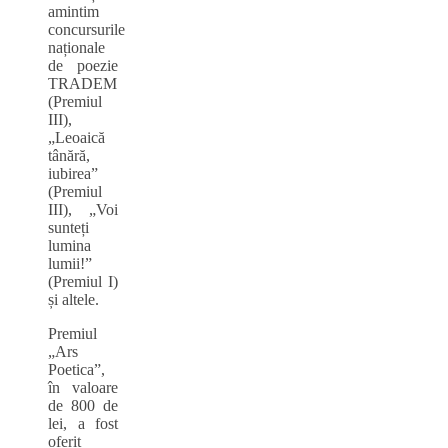
amintim
concursurile
naționale
de poezie
TRADEM
(Premiul
III),
„Leoaică
tânără,
iubirea”
(Premiul
III), „Voi
sunteți
lumina
lumii!”
(Premiul I)
și altele.
Premiul
„Ars
Poetica”,
în valoare
de 800 de
lei, a fost
oferit