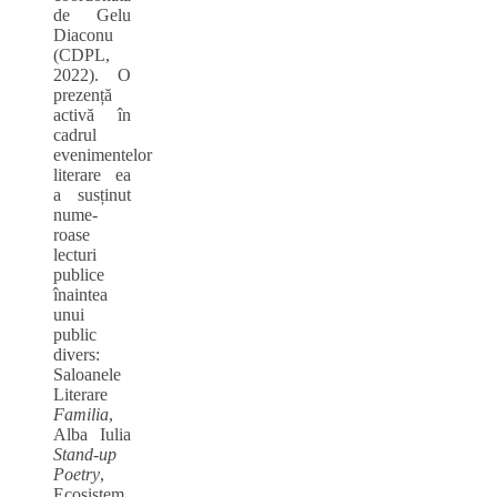
de Gelu
Diaconu
(CDPL,
2022). O
prezență
activă în
cadrul
evenimentelor
literare ea
a susținut
nume-
roase
lecturi
publice
înaintea
unui
public
divers:
Saloanele
Literare
Familia
,
Alba Iulia
Stand-up
Poetry
,
Ecosistem,