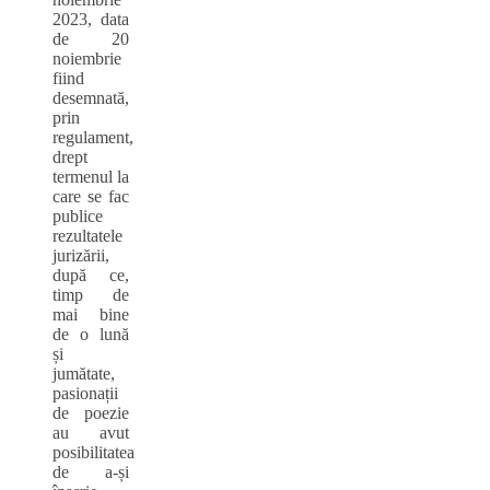
2023, data
de 20
noiembrie
fiind
desemnată,
prin
regulament,
drept
termenul la
care se fac
publice
rezultatele
jurizării,
după ce,
timp de
mai bine
de o lună
și
jumătate,
pasionații
de poezie
au avut
posibilitatea
de a-și