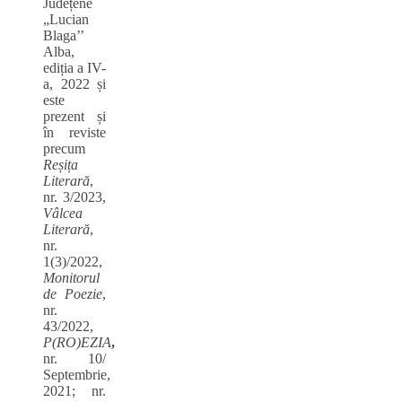
Județene
„Lucian
Blaga’’
Alba,
ediția a IV-
a, 2022 și
este
prezent și
în reviste
precum
Reșița
Literară
,
nr. 3/2023,
Vâlcea
Literară
,
nr.
1(3)/2022,
Monitorul
de Poezie
,
nr.
43/2022,
P(RO)EZIA
,
nr. 10/
Septembrie,
2021; nr.