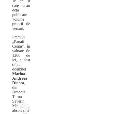
16 ani și
care nu au
deja
publicate
volume
proprii de
versuri.
Premiul
„Panait
Cerna”, în
valoare de
1200 de
lei, a fost
oferit
doamnei
Marina-
Andreea
Dincea
,
din
Drobeta
Turnu
Severin,
Mehedinți,
absolventă