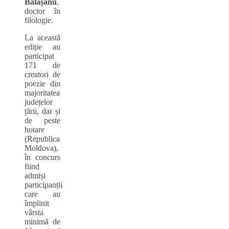
Bălășanu
,
doctor în
filologie.
La această
ediție au
participat
171 de
creatori de
poezie din
majoritatea
județelor
țării, dar și
de peste
hotare
(Republica
Moldova),
în concurs
fiind
admiși
participanții
care au
împlinit
vârsta
minimă de