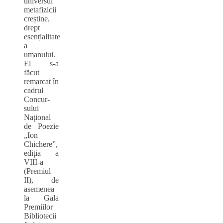
universul
metafizicii
creștine,
drept
esențialitate
a
umanului.
El s-a
făcut
remarcat în
cadrul
Concur-
sului
Național
de Poezie
„Ion
Chichere”,
ediția a
VIII-a
(Premiul
II), de
asemenea
la Gala
Premiilor
Bibliotecii