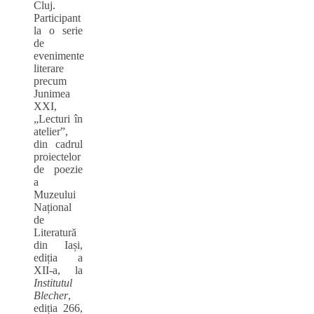
Cluj.
Participant
la o serie
de
evenimente
literare
precum
Junimea
XXI,
„Lecturi în
atelier”,
din cadrul
proiectelor
de poezie
a
Muzeului
Național
de
Literatură
din Iași,
ediția a
XII-a, la
Institutul
Blecher
,
ediția 266,