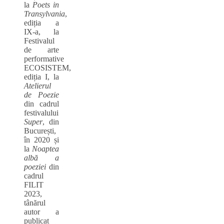
la
Poets in
Transylvania
,
ediția a
IX-a, la
Festivalul
de arte
performative
ECOSISTEM,
ediția I, la
Atelierul
de Poezie
din cadrul
festivalului
Super
, din
București,
în 2020 și
la
Noaptea
albă a
poeziei
din
cadrul
FILIT
2023,
tânărul
autor a
publicat