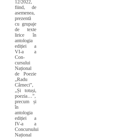
12/2022,
fiind, de
asemenea,
prezentă
cu grupaje
de texte
lirice în
antologia
ediției a
VI-a a
Con-
cursului
Național
de Poezie
„Radu
Cârneci”,
„Și totuși,
poezia…”,
precum și
în
antologia
ediției a
IV-a a
Concursului
Național