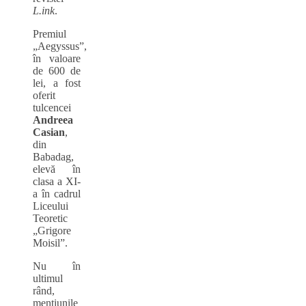
L.ink
.
Premiul
„Aegyssus”,
în valoare
de 600 de
lei, a fost
oferit
tulcencei
Andreea
Casian
,
din
Babadag,
elevă în
clasa a XI-
a în cadrul
Liceului
Teoretic
„Grigore
Moisil”.
Nu în
ultimul
rând,
mențiunile