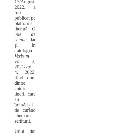
17/August,
2022, a
fost
publicat pe
platforma
literară
O
mie de
semne
, dar
și în
antologia
Verbum
,
vol. 3,
2021/vol.
4, 2022,
fiind unul
dintre
autorii
tineri, care
au
îmbrățișat
de curând
chemarea
scriiturii.
Unul din