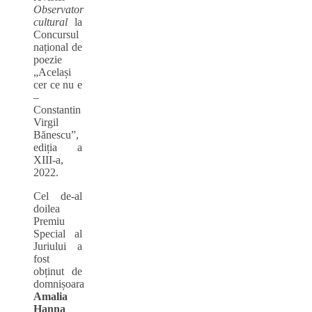
Observator
cultural
la
Concursul
național de
poezie
„Același
cer ce nu e
–
Constantin
Virgil
Bănescu”,
ediția a
XIII-a,
2022.
Cel de-al
doilea
Premiu
Special al
Juriului a
fost
obținut de
domnișoara
Amalia
Hanna