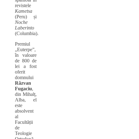
revistele
Kametsa
(Peru) și
Noche
Laberinto
(Columbia).
Premiul
„Euterpe”,
în valoare
de 800 de
lei a fost
oferit
domnului
Răzvan
Fugaciu
,
din Mihalț,
Alba, el
este
absolvent
al
Facultății
de
Teologie
Ortodoxă