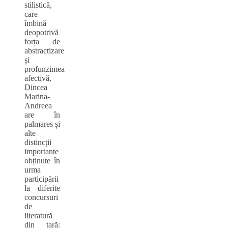
stilistică,
care
îmbină
deopotrivă
forța de
abstractizare
și
profunzimea
afectivă,
Dincea
Marina-
Andreea
are în
palmares și
alte
distincții
importante
obținute în
urma
participării
la diferite
concursuri
de
literatură
din țară: