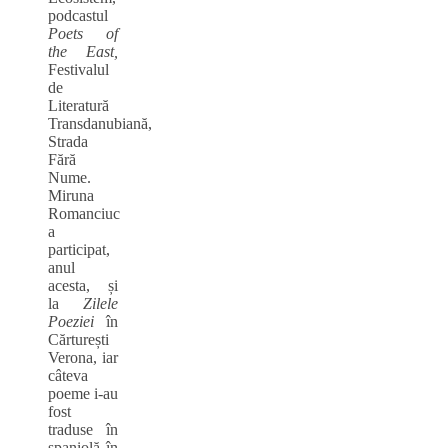
podcastul
Poets of
the East,
Festivalul
de
Literatură
Transdanubiană,
Strada
Fără
Nume.
Miruna
Romanciuc
a
participat,
anul
acesta, și
la
Zilele
Poeziei
în
Cărturești
Verona, iar
câteva
poeme i-au
fost
traduse în
spaniolă în