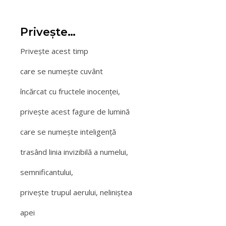
Priveşte…
Priveşte acest timp
care se numeşte cuvânt
încărcat cu fructele inocenţei,
priveşte acest fagure de lumină
care se numeşte inteligenţă
trasând linia invizibilă a numelui,
semnificantului,
priveşte trupul aerului, neliniştea
apei