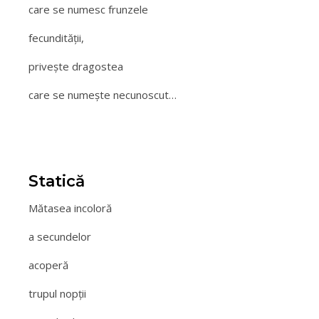
care se numesc frunzele
fecundităţii,
priveşte dragostea
care se numeşte necunoscut…
Statică
Mătasea incoloră
a secundelor
acoperă
trupul nopţii