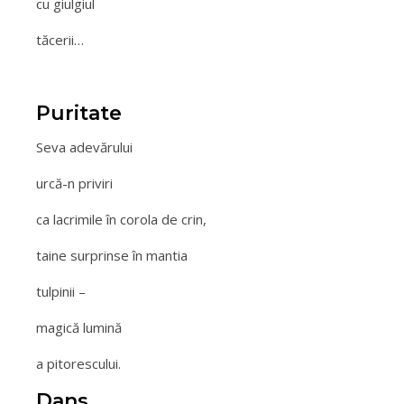
cu giulgiul
tăcerii…
Puritate
Seva adevărului
urcă-n priviri
ca lacrimile în corola de crin,
taine surprinse în mantia
tulpinii –
magică lumină
a pitorescului.
Dans