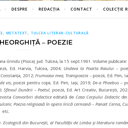
Ă
DESPRE
REDACȚIA
CONTACT
COLECȚIE 
,
,
23
METATEXT
TULCEA LITERAR-CULTURALĂ
HEORGHIȚĂ ‒ POEZIE
muna
Grindu
(Pisica) jud. Tulcea, la 15 sept.1961. Volume publicate
ezii, Ed. Harvia, Tulcea, 2004;
Undeva la Poarta Raiului
‒ poe
, Constanţa, 2012;
Frumoasa mea, Transpoezia
‒ poezii, Ed. Pim, I
de vis
, poezii pentru copii, Ed. Pim, Iaşi, 2019;
De-a Phoebus
– po
0;
Sfinxul Dunării – Poetul,
poezii, Ed. Art Creativ, Bucureşti, 202
revista
Convorbiri didactice
editată de
Casa Corpului Didactic
din
tulceni
;
Poezia religioasă în opera lirică cerniană
‒
Panait Cerna
,
Cul
 etc.
. Ecologică din Bucureşti, al Facultăţii de Limba şi literatura rom