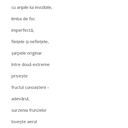
cu aripile lui invizibile,
limba de foc
imperfectă,
fiinţele şi nefiinţele,
şarpele originar
între două extreme
priveşte
fructul cunoaşterii –
adevărul,
surzenia frunzelor
loveşte aerul