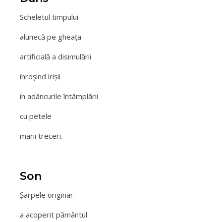
Scheletul timpului
alunecă pe gheaţa
artificială a disimulării
înroşind irişii
în adâncurile întâmplării
cu petele
marii treceri.
Son
Şarpele originar
a acoperit pământul