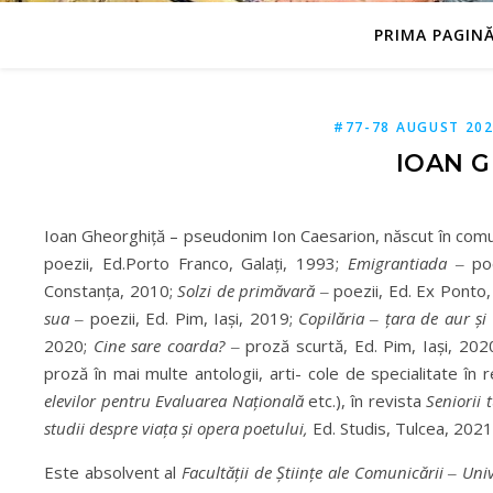
PRIMA PAGIN
#77-78 AUGUST 20
IOAN G
Ioan Gheorghiţă – pseudonim Ion Caesarion, născut în co
poezii, Ed.Porto Franco, Galaţi, 1993;
Emigrantiada
‒ po
Constanţa, 2010;
Solzi de primăvară
‒ poezii, Ed. Ex Ponto
sua
‒ poezii, Ed. Pim, Iaşi, 2019;
Copilăria
‒
ţara de aur şi 
2020;
Cine sare coarda?
‒ proză scurtă, Ed. Pim, Iaşi, 202
proză în mai multe antologii, arti- cole de specialitate în 
elevilor pentru Evaluarea Naţională
etc.), în revista
Seniorii 
studii despre viaţa şi opera poetului,
Ed. Studis, Tulcea, 2021
Este absolvent al
Facultăţii de Ştiinţe ale Comunicării
‒
Univ