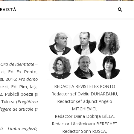
REVISTĂ
:
Ora de identitate
‒
zii, Ed. Ex Ponto,
aşi, 2016;
Pro domo
ezii, Ed. Pim, Iaşi,
REDACȚIA REVISTEI EX PONTO
2. Publică poezii şi
Redactor șef Ovidiu DUNĂREANU,
 Tulcea (
Pregătirea
Redactor șef adjunct Angelo
egere de articole şi
MITCHIEVICI,
Redactor Diana Dobrița BÎLEA,
Redactor Lăcrămioara BERECHET
ână
‒
Limba engleză,
Redactor Sorin ROȘCA,