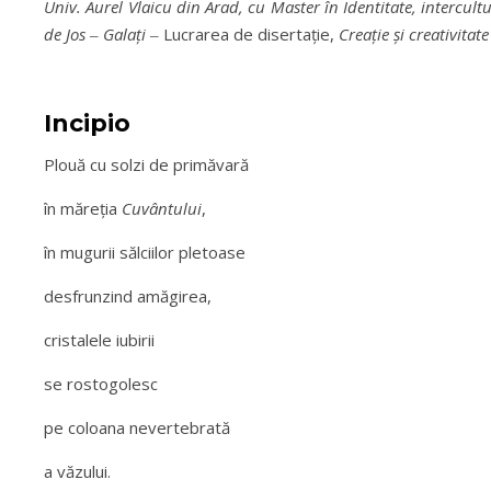
Univ. Aurel Vlaicu din Arad, cu Master în Identitate, intercul
de Jos
‒
Galaţi
‒ Lucrarea de disertaţie,
Creaţie şi creativitat
Incipio
Plouă cu solzi de primăvară
în măreţia
Cuvântului
,
în mugurii sălciilor pletoase
desfrunzind amăgirea,
cristalele iubirii
se rostogolesc
pe coloana nevertebrată
a văzului.