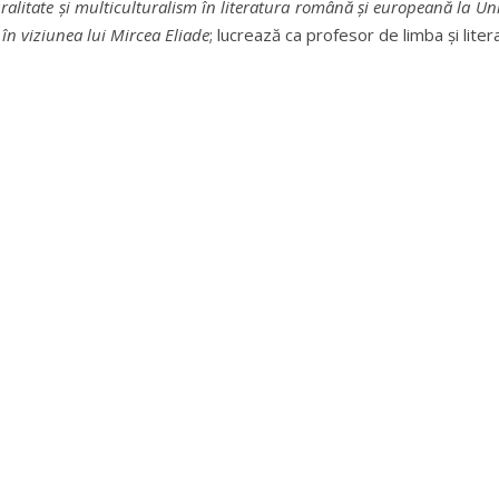
turalitate şi multiculturalism în literatura română şi europeană la U
e în viziunea lui Mircea Eliade
; lucrează ca profesor de limba şi lite