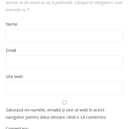
Adresa ta de email nu va fi publicată.
Câmpurile obligatorii sunt
marcate cu
*
Nume
Email
Site web
Salvează-mi numele, emailul și site-ul web în acest
navigator pentru data viitoare când o să comentez.
Comentariu