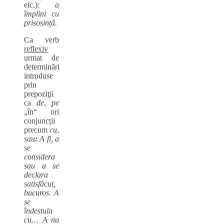
etc.):
a
împlini cu
prisosință.
Ca verb
reflexiv
urmat de
determinări
introduse
prin
prepoziţii
ca
de
,
pe
„în“ ori
conjuncții
precum
cu
,
sau
:
A fi, a
se
considera
sau a se
declara
satisfăcut,
bucuros
.
A
se
îndestula
cu… A nu