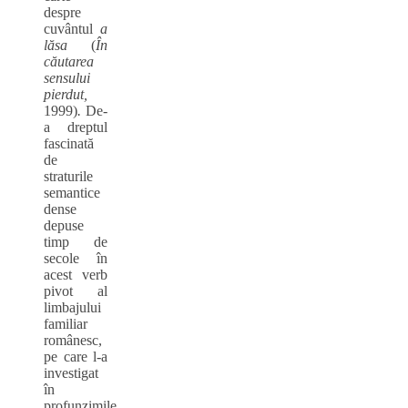
despre
cuvântul
a
lăsa
(
Î
n
căutarea
sensului
pierdut,
1999)
.
De-
a dreptul
fascinată
de
straturile
semantice
dense
depuse
timp de
secole în
acest verb
pivot al
limbajului
familiar
românesc,
pe care l-a
investigat
în
profunzimile