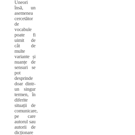
Uneori
însă, un
asemenea
cercetător
de
vocabule
poate fi
uimit de
cât de
multe
variante și
nuanțe de
sensuri se
pot
desprinde
doar dintr-
un singur
termen, în
diferite
situații de
comunicare,
pe care
autorul sau
autorii de
dicționare