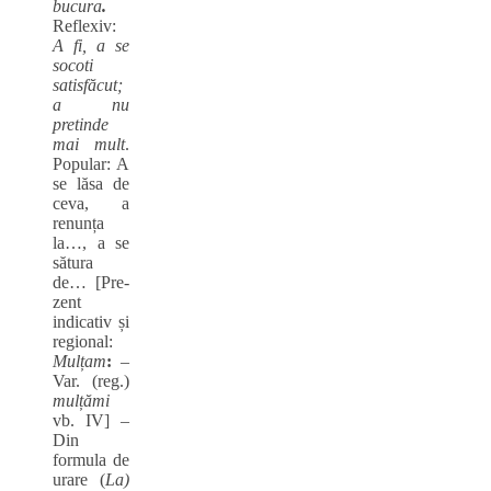
bucura
.
Reflexiv:
A fi, a se
socoti
satisfăcut;
a nu
pretinde
mai mult
.
Popular: A
se lăsa de
ceva, a
renunța
la…, a se
sătura
de… [Pre-
zent
indicativ și
regional:
Mulțam
:
–
Var. (reg.)
mulțămi
vb. IV] ‒
Din
formula de
urare (
La)