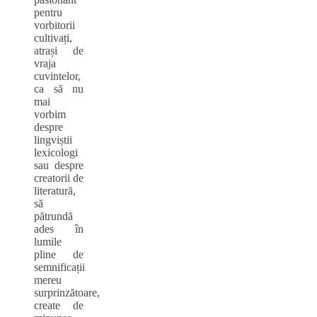
pentru
vorbitorii
cultivați,
atrași de
vraja
cuvintelor,
ca să nu
mai
vorbim
despre
lingviștii
lexicologi
sau despre
creatorii de
literatură,
să
pătrundă
ades în
lumile
pline de
semnificații
mereu
surprinzătoare,
create de