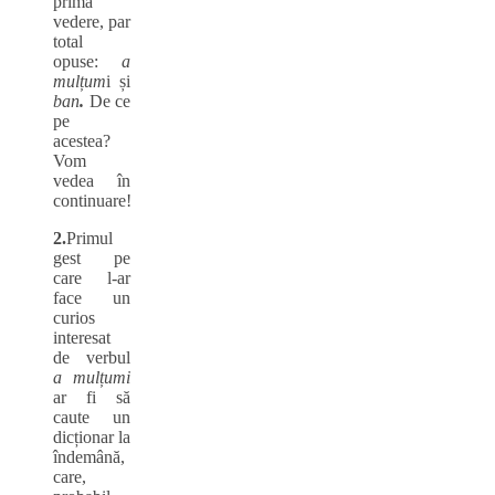
prima
vedere, par
total
opuse:
a
mulțum
i și
ban
.
De ce
pe
acestea?
Vom
vedea în
continuare!
2.
Primul
gest pe
care l-ar
face un
curios
interesat
de verbul
a mulțumi
ar fi să
caute un
dicționar la
îndemână,
care,