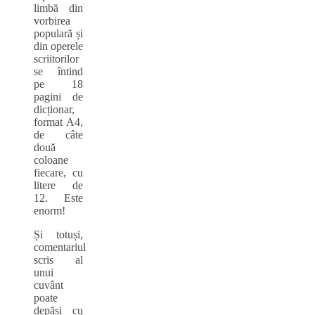
limbă din
vorbirea
populară și
din operele
scriitorilor
se întind
pe 18
pagini de
dicționar,
format A4,
de câte
două
coloane
fiecare, cu
litere de
12. Este
enorm!
Și totuși,
comentariul
scris al
unui
cuvânt
poate
depăși cu