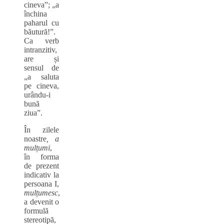
cineva”; „a
închina
paharul cu
băutură!”.
Ca verb
intranzitiv,
are și
sensul de
„a saluta
pe cineva,
urându-i
bună
ziua”.
În zilele
noastre
, a
mulțumi
,
în forma
de prezent
indicativ la
persoana I,
mulțumesc
,
a devenit o
formulă
stereotipă,