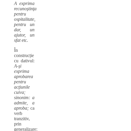
A exprima
recunoştinţa
pentru
ospitalitate,
pentru un
dar, un
ajutor, un
sfat
etc.
În
construcție
cu dativul:
A-şi
exprima
aprobarea
pentru
acţiunile
cuiva;
sinonim: a
admite, a
aproba;
ca
verb
tranzitiv,
prin
generalizare: