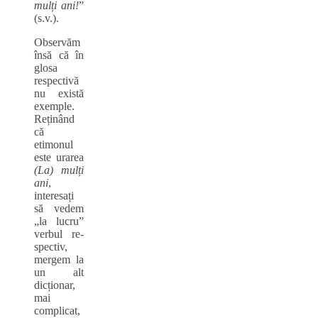
mulți ani!
”
(s.v.).
Observăm
însă că în
glosa
respectivă
nu există
exemple.
Reținând
că
etimonul
este urarea
(La) mulți
ani
,
interesați
să vedem
„la lucru”
verbul re-
spectiv,
mergem la
un alt
dicționar,
mai
complicat,