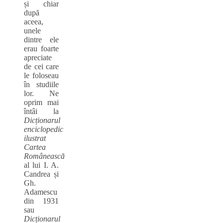
și chiar
după
aceea,
unele
dintre ele
erau foarte
apreciate
de cei care
le foloseau
în studiile
lor. Ne
oprim mai
întâi la
Dicționarul
enciclopedic
ilustrat
Cartea
Românească
al lui I. A.
Candrea și
Gh.
Adamescu
din 1931
sau
Dicționarul