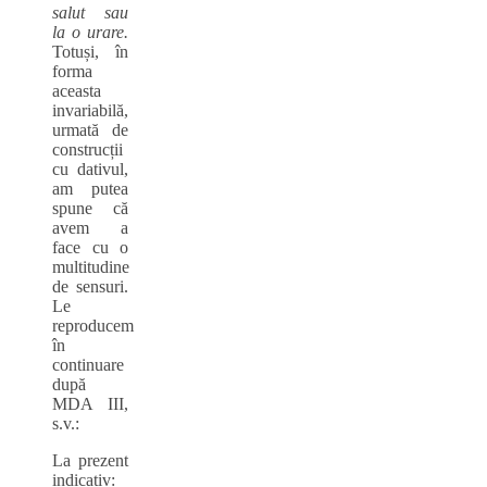
salut sau
la o urare.
Totuși, în
forma
aceasta
invariabilă,
urmată de
construcții
cu dativul,
am putea
spune că
avem a
face cu o
multitudine
de sensuri.
Le
reproducem
în
continuare
după
MDA III,
s.v.:
La prezent
indicativ: