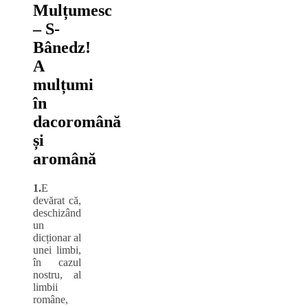
Mulțumesc
‒ S-
Bânedz!
A
mulțumi
în
dacoromână
și
aromână
1.
E
devărat că,
deschizând
un
dicționar al
unei limbi,
în cazul
nostru, al
limbii
române,