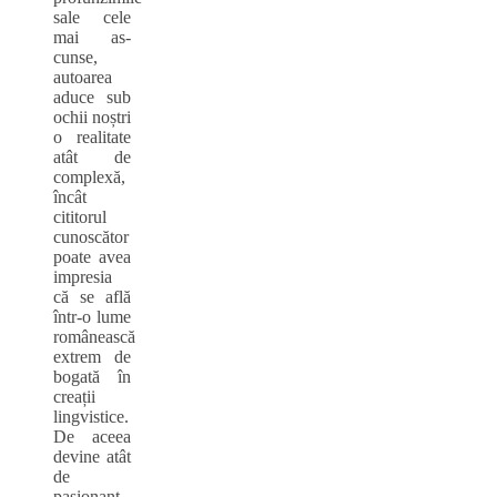
sale cele
mai as-
cunse,
autoarea
aduce sub
ochii noștri
o realitate
atât de
complexă,
încât
cititorul
cunoscător
poate avea
impresia
că se află
într-o lume
românească
extrem de
bogată în
creații
lingvistice.
De aceea
devine atât
de
pasionant