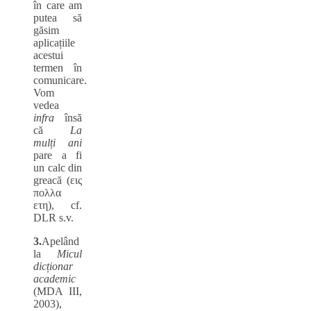
în care am
putea să
găsim
aplicațiile
acestui
termen în
comunicare.
Vom
vedea
infra
însă
că
La
mulți ani
pare a fi
un calc din
greacă (εις
πολλα
ετη), cf.
DLR s.v.
3.
Apelând
la
Micul
dicționar
academic
(MDA III,
2003),