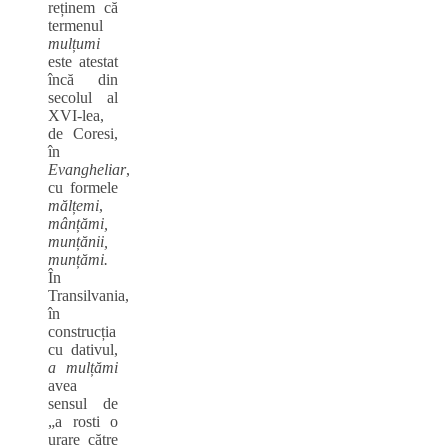
reținem că
termenul
mulțumi
este atestat
încă din
secolul al
XVI-lea,
de Coresi,
în
Evangheliar
,
cu formele
mălțemi
,
mânțămi,
munțănii,
munțămi.
În
Transilvania,
în
construcția
cu dativul,
a mulțămi
avea
sensul de
„a rosti o
urare către