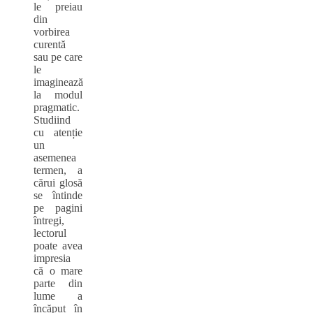
le preiau
din
vorbirea
curentă
sau pe care
le
imaginează
la modul
pragmatic.
Studiind
cu atenție
un
asemenea
termen, a
cărui glosă
se întinde
pe pagini
întregi,
lectorul
poate avea
impresia
că o mare
parte din
lume a
încăput în