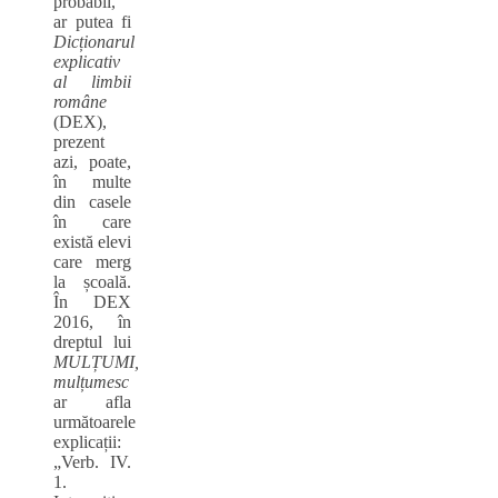
probabil,
ar putea fi
Dicționarul
explicativ
al limbii
române
(DEX),
prezent
azi, poate,
în multe
din casele
în care
există elevi
care merg
la școală.
În DEX
2016, în
dreptul lui
MULȚUMI,
mulțumesc
ar afla
următoarele
explicații:
„Verb. IV.
1.