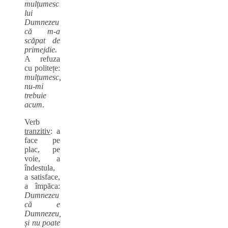
mulțumesc
lui
Dumnezeu
că m-a
scăpat de
primejdie.
A refuza
cu politețe:
mulțumesc,
nu-mi
trebuie
acum
.
Verb
tranzitiv
: a
face pe
plac, pe
voie, a
îndestula,
a satisface,
a împăca:
Dumnezeu
că e
Dumnezeu,
și nu poate