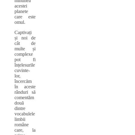
minunea
acestei
planete
care este
omul.
Captivați
și noi de
cât de
multe și
complexe
pot fi
înțelesurile
cuvinte-
lor,
încercăm
în aceste
rânduri să
comentăm
două
dintre
vocabulele
limbii
române
care, la