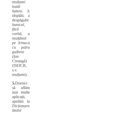
mulțumi
toată
lumea
. A
răsplăti, a
despăgubi:
bunicul,
fără
vorbă, a
mulțămit
pe Irinuca
cu patru
galbeni
(Ion
Creangă)
(DEICR,
s.v.
mulțumi
).
5.
Dornici
să aflăm
mai multe
aplicații,
apelăm la
Dicționar
u
limbii