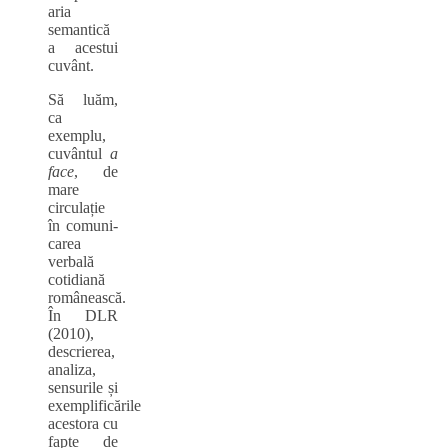
aria
semantică
a acestui
cuvânt.
Să luăm,
ca
exemplu,
cuvântul
a
face
, de
mare
circulație
în comuni-
carea
verbală
cotidiană
românească.
În DLR
(2010),
descrierea,
analiza,
sensurile și
exemplificările
acestora cu
fapte de