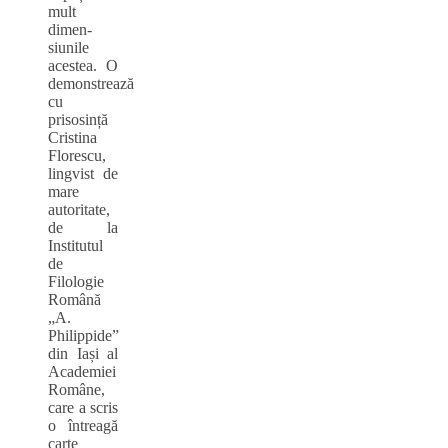
mult
dimen-
siunile
acestea. O
demonstrează
cu
prisosință
Cristina
Florescu,
lingvist de
mare
autoritate,
de la
Institutul
de
Filologie
Română
„A.
Philippide”
din Iași al
Academiei
Române,
care a scris
o întreagă
carte