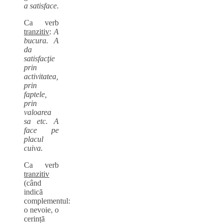
a satisface
.
Ca verb
tranzitiv
:
A
bucura. A
da
satisfacţie
prin
activitatea,
prin
faptele,
prin
valoarea
sa etc. A
face pe
placul
cuiva.
Ca verb
tranzitiv
(când
indică
complementul:
o nevoie, o
cerință