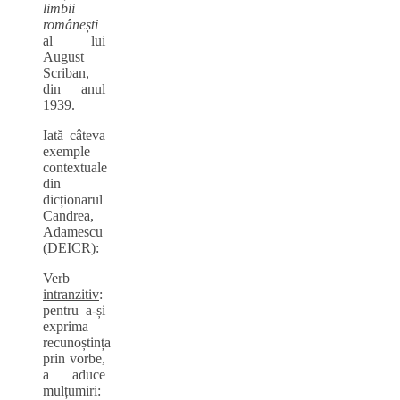
limbii
românești
al lui
August
Scriban,
din anul
1939.
Iată câteva
exemple
contextuale
din
dicționarul
Candrea,
Adamescu
(DEICR):
Verb
intranzitiv
:
pentru a-și
exprima
recunoștința
prin vorbe,
a aduce
mulțumiri: