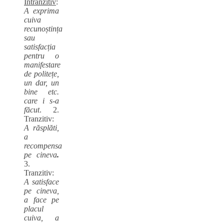
Intranzitiv
:
A exprima
cuiva
recunoștința
sau
satisfacția
pentru o
manifestare
de politețe,
un dar, un
bine etc.
care i s-a
făcut
. 2.
Tranzitiv:
A răsplăti,
a
recompensa
pe cineva
.
3.
Tranzitiv:
A satisface
pe cineva,
a face pe
placul
cuiva, a