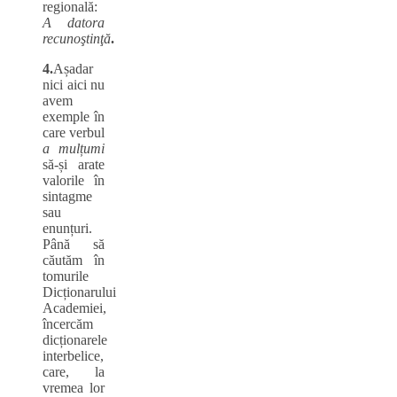
regională:
A datora
recunoştinţă
.
4.
Așadar
nici aici nu
avem
exemple în
care verbul
a mulțumi
să-și arate
valorile în
sintagme
sau
enunțuri.
Până să
căutăm în
tomurile
Dicționarului
Academiei,
încercăm
dicționarele
interbelice,
care, la
vremea lor