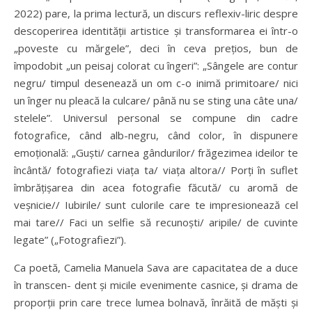
2022) pare, la prima lectură, un discurs reflexiv-liric despre
descoperirea identității artistice și transformarea ei într-o
„poveste cu mărgele”, deci în ceva prețios, bun de
împodobit „un peisaj colorat cu îngeri”: „Sângele are contur
negru/ timpul desenează un om c-o inimă primitoare/ nici
un înger nu pleacă la culcare/ până nu se sting una câte una/
stelele”. Universul personal se compune din cadre
fotografice, când alb-negru, când color, în dispunere
emoțională: „Guști/ carnea gândurilor/ frăgezimea ideilor te
încântă/ fotografiezi viața ta/ viața altora// Porți în suflet
îmbrățișarea din acea fotografie făcută/ cu aromă de
veșnicie// Iubirile/ sunt culorile care te impresionează cel
mai tare// Faci un selfie să recunoști/ aripile/ de cuvinte
legate” („Fotografiezi”).
Ca poetă, Camelia Manuela Sava are capacitatea de a duce
în transcen- dent și micile evenimente casnice, și drama de
proporții prin care trece lumea bolnavă, înrăită de măști și