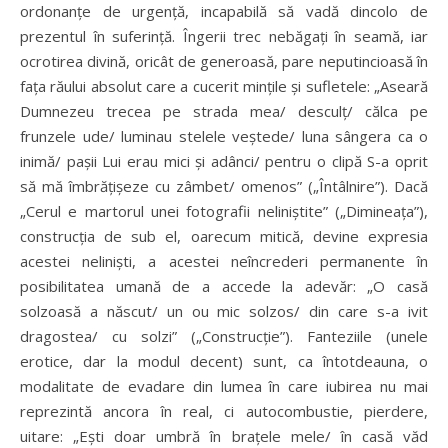
ordonanțe de urgență, incapabilă să vadă dincolo de
prezentul în suferință. Îngerii trec nebăgați în seamă, iar
ocrotirea divină, oricât de generoasă, pare neputincioasă în
fața răului absolut care a cucerit mințile și sufletele: „Aseară
Dumnezeu trecea pe strada mea/ desculț/ călca pe
frunzele ude/ luminau stelele veștede/ luna sângera ca o
inimă/ pașii Lui erau mici și adânci/ pentru o clipă S-a oprit
să mă îmbrățișeze cu zâmbet/ omenos” („Întâlnire”). Dacă
„Cerul e martorul unei fotografii neliniștite” („Dimineața”),
construcția de sub el, oarecum mitică, devine expresia
acestei neliniști, a acestei neîncrederi permanente în
posibilitatea umană de a accede la adevăr: „O casă
solzoasă a născut/ un ou mic solzos/ din care s-a ivit
dragostea/ cu solzi” („Construcție”). Fanteziile (unele
erotice, dar la modul decent) sunt, ca întotdeauna, o
modalitate de evadare din lumea în care iubirea nu mai
reprezintă ancora în real, ci autocombustie, pierdere,
uitare: „Ești doar umbră în brațele mele/ în casă văd