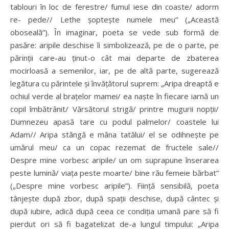
tablouri în loc de ferestre/ fumul iese din coaste/ adorm
re- pede// Lethe șoptește numele meu” („Această
oboseală”). În imaginar, poeta se vede sub formă de
pasăre: aripile deschise îi simbolizează, pe de o parte, pe
părinții care-au ținut-o cât mai departe de zbaterea
mocirloasă a semenilor, iar, pe de altă parte, sugerează
legătura cu părintele și învățătorul suprem: „Aripa dreaptă e
ochiul verde al brațelor mamei/ ea naște în fiecare iarnă un
copil îmbătrânit/ Vărsătorul strigă/ printre mugurii nopții/
Dumnezeu apasă tare cu podul palmelor/ coastele lui
Adam// Aripa stângă e mâna tatălui/ el se odihnește pe
umărul meu/ ca un copac rezemat de fructele sale//
Despre mine vorbesc aripile/ un om suprapune înserarea
peste lumină/ viața peste moarte/ bine rău femeie bărbat”
(„Despre mine vorbesc aripile”). Ființă sensibilă, poeta
tânjește după zbor, după spații deschise, după cântec și
după iubire, adică după ceea ce condiția umană pare să fi
pierdut ori să fi bagatelizat de-a lungul timpului: „Aripa