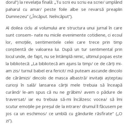
dorul”) la revelația finală: „Tu scrii eu scriu ea scrie/ umplând
paharul cu amar/ peste foile albe se revarsă preaplin
Dumnezeu” („Încăput. Neîncăput”).
Al doilea ciclu al volumului are structura unui jurnal în care
sunt consem- nate nu micile evenimente cotidiene, ci ecoul
lor, emoțiile, sentimentele celei care trece prin timp
conștientă de valoarea lui. După un tur sentimental prin
locul unde, de fapt, nu se întâmplă nimic, ultimul popas este
la bibliotecă: „La bibliotecă am ajuns la timp/ ce de cărți mi-
am zis/ turnul babel era fericit/ mă puteam ascunde dincolo
de cărămizi/ dincolo de masca albastră/ invitații așteptau
curioși în sală/ lansarea cărții mele trebuia să înceapă
curând/ le-am spus că nu ne grăbim/ avem o pădure de
traversat/ iar eu trebuia să-mi încălzesc vocea/ să îmi
scutur emoțiile pe preșul de la intrare/ drumul îl făcusem pe
jos ca un eschimos/ ce umblă cu gândurile răsfirate” („O
zi”).