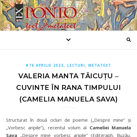
,
,
#76 APRILIE 2023
LECTURI
METATEXT
VALERIA MANTA TĂICUȚU ‒
CUVINTE ÎN RANA TIMPULUI
(CAMELIA MANUELA SAVA)
Structurat în două cicluri de poeme („Despre mine” și
„Vorbesc aripile”), recentul volum al
Cameliei Manuela
Sava
„Despre mine vorbesc aripile” (Editgraph, Buzău,