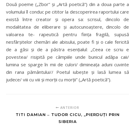
Două poeme („Zbor” și „Artă poetică”) din a doua parte a
volumului îl conduc pe cititor la descoperirea raportului care
există între creator și opera sa: scrisul, dincolo de
modalitatea de eliberare și autocunoaștere, dincolo de
valoarea te- rapeutică pentru ființa fragilă, supusă
nesfârșitelor chemări ale abisului, poate fi și o cale fericită
de a găsi și de a păstra esențialul: „Ceea ce scriu e
povestea/ risipită pe câmpiile unde bunicul adăpa caii/
lumina se sparge în mii de culori/ dimineața aduni cuvinte
din rana pământului// Poetul iubește și lasă lumea să
judece/ viii cu viii și morții cu morții” („Artă poetică”).
ANTERIOR
TITI DAMIAN ‒ TUDOR CICU, „PIERDUȚI PRIN
SIBERIA