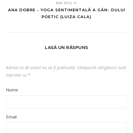
MAI NOU
ANA DOBRE ‒ YOGA SENTIMENTALĂ A GÂN- DULUI
POETIC (LUIZA CALA)
LASĂ UN RĂSPUNS
Adresa ta de email nu va fi publicată.
Câmpurile obligatorii sunt
marcate cu
*
Nume
Email