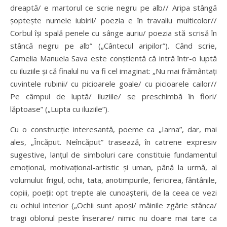
dreaptă/ e martorul ce scrie negru pe alb// Aripa stângă
șoptește numele iubirii/ poezia e în travaliu multicolor//
Corbul își spală penele cu sânge auriu/ poezia stă scrisă în
stâncă negru pe alb” („Cântecul aripilor”). Când scrie,
Camelia Manuela Sava este conștientă că intră într-o luptă
cu iluziile și că finalul nu va fi cel imaginat: „Nu mai frământați
cuvintele rubinii/ cu picioarele goale/ cu picioarele cailor//
Pe câmpul de luptă/ iluziile/ se preschimbă în flori/
lăptoase” („Lupta cu iluziile”).
Cu o construcție interesantă, poeme ca „Iarna”, dar, mai
ales, „Încăput. Neîncăput” trasează, în catrene expresiv
sugestive, lanțul de simboluri care constituie fundamentul
emoțional, motivațional-artistic și uman, până la urmă, al
volumului: frigul, ochii, tata, anotimpurile, fericirea, fântânile,
copiii, poeții: opt trepte ale cunoașterii, de la ceea ce vezi
cu ochiul interior („Ochii sunt apoși/ mâinile zgârie stânca/
tragi oblonul peste înserare/ nimic nu doare mai tare ca