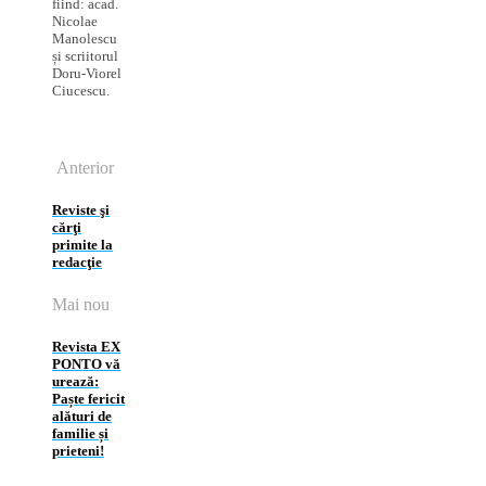
fiind: acad.
Nicolae
Manolescu
și scriitorul
Doru-Viorel
Ciucescu.
Anterior
Reviste şi
cărţi
primite la
redacţie
Mai nou
Revista EX
PONTO vă
urează:
Paște fericit
alături de
familie și
prieteni!