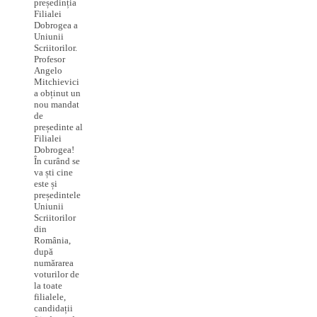
președinția
Filialei
Dobrogea a
Uniunii
Scriitorilor.
Profesor
Angelo
Mitchievici
a obținut un
nou mandat
de
președinte al
Filialei
Dobrogea!
În curând se
va ști cine
este și
președintele
Uniunii
Scriitorilor
din
România,
după
numărarea
voturilor de
la toate
filialele,
candidații