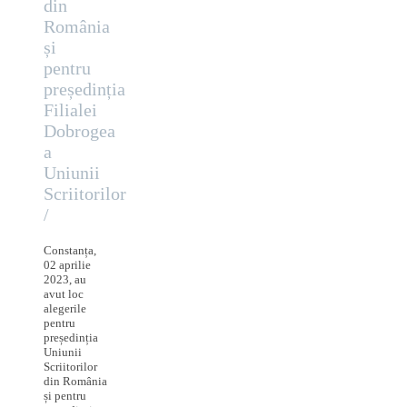
din
România
și
pentru
președinția
Filialei
Dobrogea
a
Uniunii
Scriitorilor
/
Constanța,
02 aprilie
2023, au
avut loc
alegerile
pentru
președinția
Uniunii
Scriitorilor
din România
și pentru