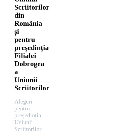
Scriitorilor
din
România
și
pentru
președinția
Filialei
Dobrogea
a
Uniunii
Scriitorilor
Alegeri
pentru
președinția
Uniunii
Scriitorilor