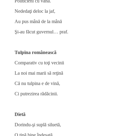
Politicieni cu vână.
Nededaţi deloc la jaf,
Au pus mână de la mână
Şi-au făcut guvernul… praf.
Tulpina românească
Comparativ cu toţi vecinii
La noi mai marii să reţină
Că nu tulpina e de vină,
Ci putrezirea rădăcinii.
Dietă
Dorindu-şi suplă siluetă,
O tipă bine îndesată