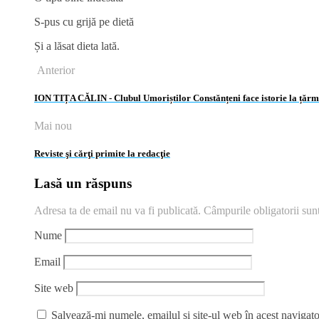
S-pus cu grijă pe dietă
Și a lăsat dieta lată.
Anterior
ION TIȚA CĂLIN - Clubul Umoriștilor Constănțeni face istorie la țăr
Mai nou
Reviste şi cărţi primite la redacţie
Lasă un răspuns
Adresa ta de email nu va fi publicată.
Câmpurile obligatorii su
Nume
Email
Site web
Salvează-mi numele, emailul și site-ul web în acest navigato