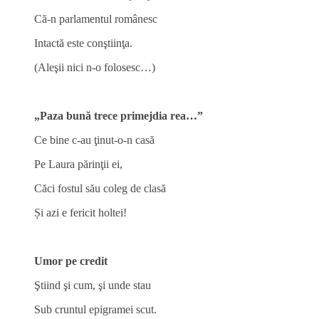
Că-n parlamentul românesc
Intactă este conştiinţa.
(Aleşii nici n-o folosesc…)
„Paza bună trece
primejdia rea…”
Ce bine c-au ţinut-o-n casă
Pe Laura părinţii ei,
Căci fostul său coleg de clasă
Și azi e fericit holtei!
Umor pe credit
Ştiind şi cum, şi unde stau
Sub cruntul epigramei scut.