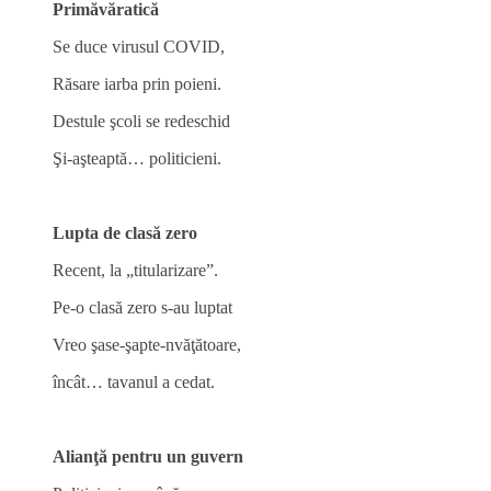
Primăvăratică
Se duce virusul COVID,
Răsare iarba prin poieni.
Destule şcoli se redeschid
Şi-aşteaptă… politicieni.
Lupta de clasă zero
Recent, la „titularizare”.
Pe-o clasă zero s-au luptat
Vreo şase-şapte-nvăţătoare,
încât… tavanul a cedat.
Alianţă pentru un
guvern