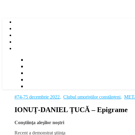
#74-75 decembrie 2022
,
Clubul umoriștilor constănțeni
,
MET
IONUȚ-DANIEL ȚUCĂ – Epigrame
Conştiinţa aleşilor noştri
Recent a demonstrat ştiinţa