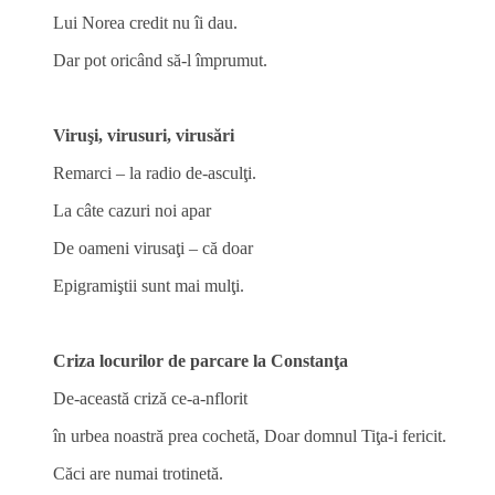
Lui Norea credit nu îi dau.
Dar pot oricând să-l împrumut.
Viruşi, virusuri, virusări
Remarci ‒ la radio de-asculţi.
La câte cazuri noi apar
De oameni virusaţi ‒ că doar
Epigramiştii sunt mai mulţi.
Criza locurilor de
parcare la Constanţa
De-această criză ce-a-nflorit
în urbea noastră prea cochetă, Doar domnul Tiţa-i fericit.
Căci are numai trotinetă.