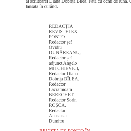
al scriitoarei Diana Dobrița Bîlea, Fata cu ochii de lună. 
lansată în curând.
REDACȚIA
REVISTEI EX
PONTO
Redactor șef
Ovidiu
DUNĂREANU,
Redactor șef
adjunct Angelo
MITCHIEVICI,
Redactor Diana
Dobrița BÎLEA,
Redactor
Lăcrămioara
BERECHET
Redactor Sorin
ROȘCA,
Redactor
Anastasia
Dumitru
REVISTA EX PONTO ÎN