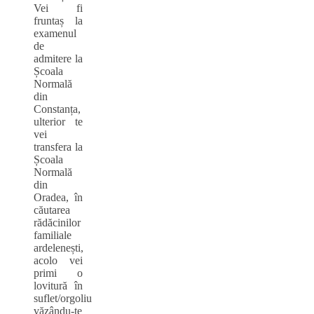
Vei fi
fruntaș la
examenul
de
admitere la
Școala
Normală
din
Constanța,
ulterior te
vei
transfera la
Școala
Normală
din
Oradea, în
căutarea
rădăcinilor
familiale
ardelenești,
acolo vei
primi o
lovitură în
suflet/orgoliu
văzându‑te