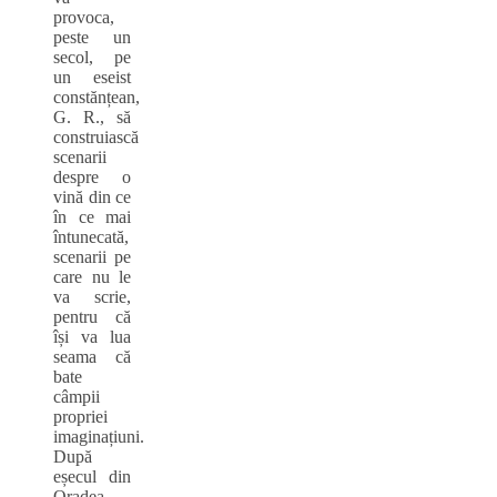
provoca,
peste un
secol, pe
un eseist
constănțean,
G. R., să
construiască
scenarii
despre o
vină din ce
în ce mai
întunecată,
scenarii pe
care nu le
va scrie,
pentru că
își va lua
seama că
bate
câmpii
propriei
imaginațiuni.
După
eșecul din
Oradea