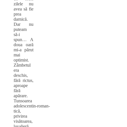
zilele nu
avea să fie
prea
darnică.
Dar nu
puteam
să‑i
spun… A
doua oară
mi‑a părut
mai
optimist.
Zâmbetul
era
deschis,
fără rictus,
aproape
fără
apărare.
Tunsoarea
adolescentin‑roman-
tică,
privirea
visătoarea,
lavalieră,