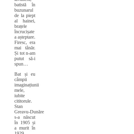
batistă în
buzunarul
de la piept
al hainei,
brațele
încrucișate
a așteptare.
Firesc, era
mai tânăr.
Și tot n‑am
putut să‑i
spun…
Bat și eu
câmpii
imaginațiunii
mele,
iubite
cititorule.
Stan
Greavu‑Dunăre
s‑a născut
în 1905 și
a murit în
1929.