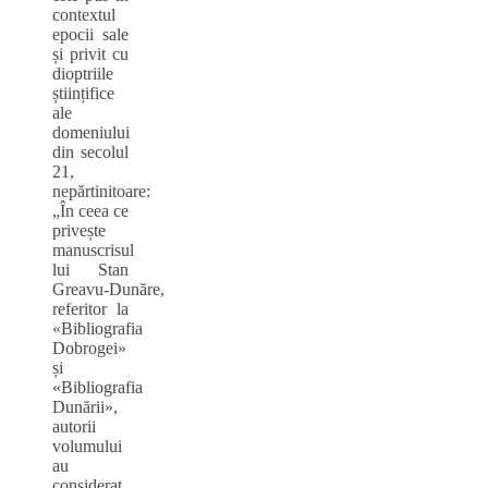
contextul
epocii sale
și privit cu
dioptriile
științifice
ale
domeniului
din secolul
21,
nepărtinitoare:
„În ceea ce
privește
manuscrisul
lui Stan
Greavu‑Dunăre,
referitor la
«Bibliografia
Dobrogei»
și
«Bibliografia
Dunării»,
autorii
volumului
au
considerat