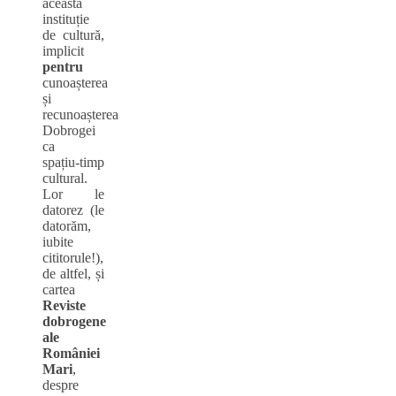
această
instituție
de cultură,
implicit
pentr
u
cunoașterea
și
recunoașterea
Dobrogei
ca
spațiu‑timp
cultural.
Lor le
datorez (le
datorăm,
iubite
cititorule!),
de altfel, și
cartea
Reviste
dobrogene
ale
României
Mari
,
despre