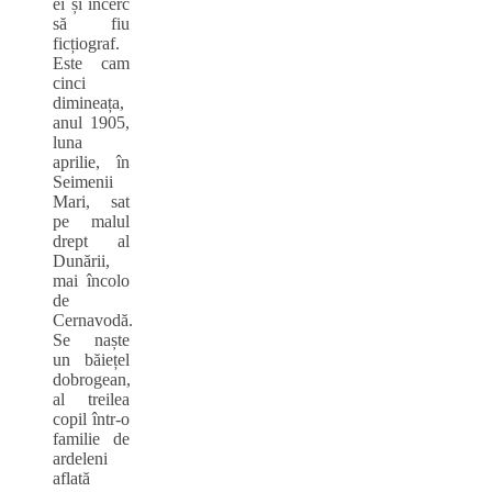
ei și încerc
să fiu
ficțiograf.
Este cam
cinci
dimineața,
anul 1905,
luna
aprilie, în
Seimenii
Mari, sat
pe malul
drept al
Dunării,
mai încolo
de
Cernavodă.
Se naște
un băiețel
dobrogean,
al treilea
copil într‑o
familie de
ardeleni
aflată