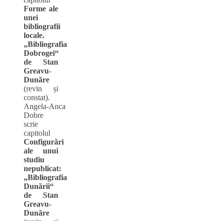
Form
e ale
unei
bibliografii
locale.
„Bibliografia
Dobrogei“
de Stan
Greavu-
Dunăre
(revin și
constat).
Angela‑Anca
Dobre
scrie
capitolul
Configurări
ale unui
studiu
nepublicat:
„Bibliografia
Dunării“
de Stan
Greavu-
Dunăre