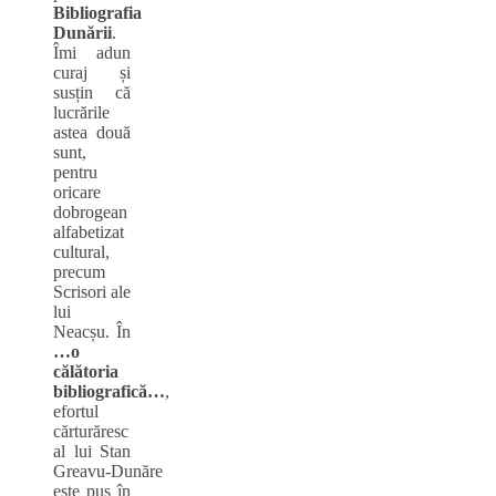
Bibliografia
Dunării
.
Îmi adun
curaj și
susțin că
lucrările
astea două
sunt,
pentru
oricare
dobrogean
alfabetizat
cultural,
precum
Scrisori ale
lui
Neacșu. În
…o
călătoria
bibliografică…
,
efortul
cărturăresc
al lui Stan
Greavu‑Dunăre
este pus în