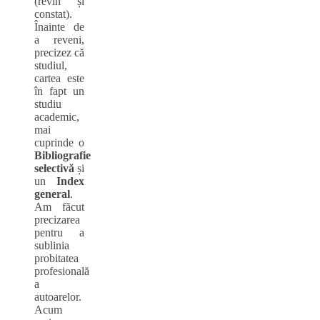
(revin și
constat).
Înainte de
a reveni,
precizez că
studiul,
cartea este
în fapt un
studiu
academic,
mai
cuprinde o
Bibliografie
selectivă
și
un
Index
general
.
Am făcut
precizarea
pentru a
sublinia
probitatea
profesională
a
autoarelor.
Acum