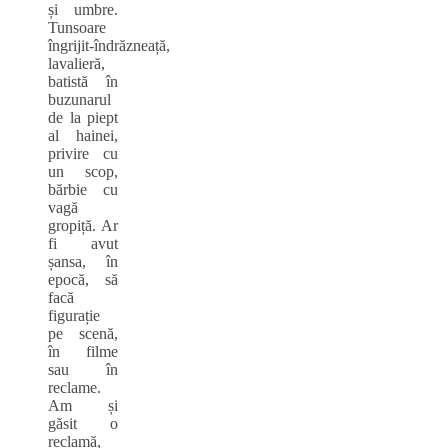
și umbre.
Tunsoare
îngrijit‑îndrăzneață,
lavalieră,
batistă în
buzunarul
de la piept
al hainei,
privire cu
un scop,
bărbie cu
vagă
gropiță. Ar
fi avut
șansa, în
epocă, să
facă
figurație
pe scenă,
în filme
sau în
reclame.
Am și
găsit o
reclamă,