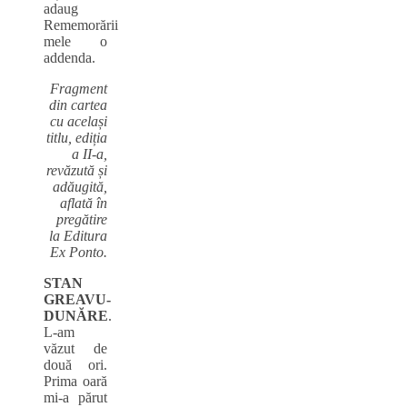
adaug
Rememorării
mele o
addenda.
Fragment
din cartea
cu același
titlu, ediția
a II‑a,
revăzută și
adăugită,
aflată în
pregătire
la Editura
Ex Ponto.
STAN
GREAVU-
DUNĂRE
.
L‑am
văzut de
două ori.
Prima oară
mi‑a părut