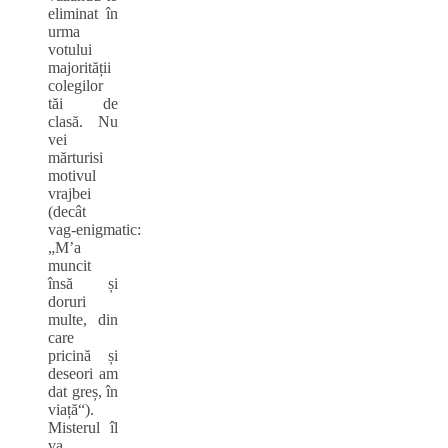
eliminat în
urma
votului
majorității
colegilor
tăi de
clasă. Nu
vei
mărturisi
motivul
vrajbei
(decât
vag‑enigmatic:
„M’a
muncit
însă și
doruri
multe, din
care
pricină și
deseori am
dat greș, în
viață“).
Misterul îl
va