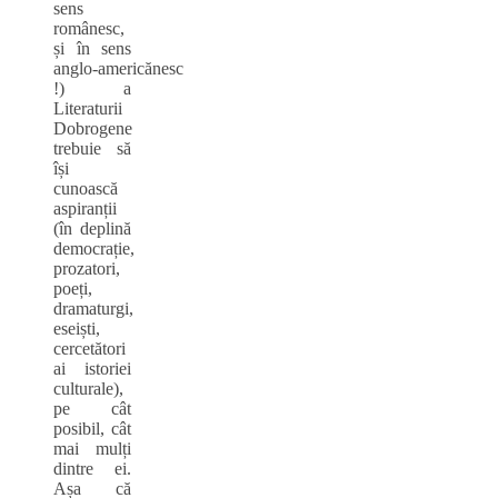
sens
românesc,
și în sens
anglo‑americănesc
!) a
Literaturii
Dobrogene
trebuie să
își
cunoască
aspiranții
(în deplină
democrație,
prozatori,
poeți,
dramaturgi,
eseiști,
cercetători
ai istoriei
culturale),
pe cât
posibil, cât
mai mulți
dintre ei.
Așa că