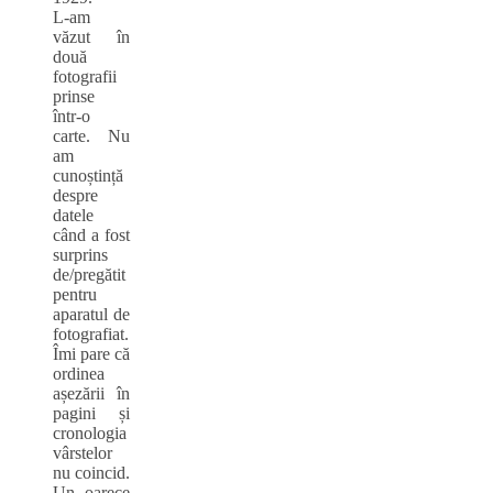
L‑am
văzut în
două
fotografii
prinse
într‑o
carte. Nu
am
cunoștință
despre
datele
când a fost
surprins
de/pregătit
pentru
aparatul de
fotografiat.
Îmi pare că
ordinea
așezării în
pagini și
cronologia
vârstelor
nu coincid.
Un oarece