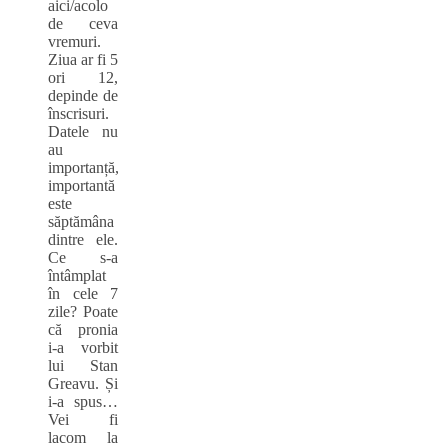
aici/acolo
de ceva
vremuri.
Ziua ar fi 5
ori 12,
depinde de
înscrisuri.
Datele nu
au
importanță,
importantă
este
săptămâna
dintre ele.
Ce s‑a
întâmplat
în cele 7
zile? Poate
că pronia
i‑a vorbit
lui Stan
Greavu. Și
i‑a spus…
Vei fi
lacom la