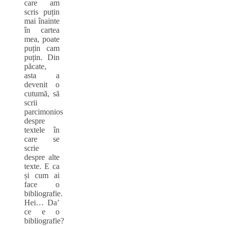
care am
scris puțin
mai înainte
în cartea
mea, poate
puțin cam
puțin. Din
păcate,
asta a
devenit o
cutumă, să
scrii
parcimonios
despre
textele în
care se
scrie
despre alte
texte. E ca
și cum ai
face o
bibliografie.
Hei… Da’
ce e o
bibliografie?