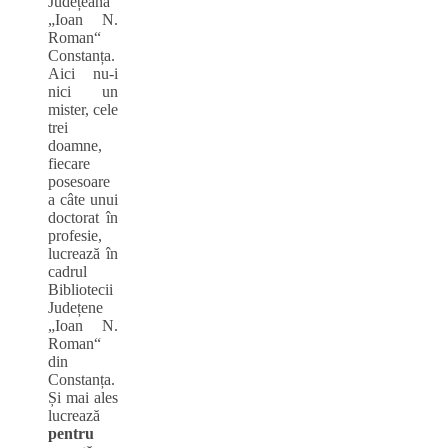
Județeană
„Ioan N.
Roman“
Constanța.
Aici nu‑i
nici un
mister, cele
trei
doamne,
fiecare
posesoare
a câte unui
doctorat în
profesie,
lucrează în
cadrul
Bibliotecii
Județene
„Ioan N.
Roman“
din
Constanța.
Și mai ales
lucrează
pentr
u