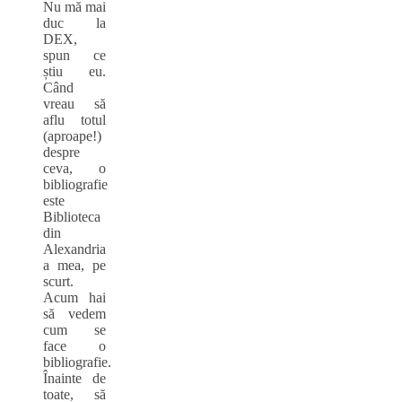
Nu mă mai
duc la
DEX,
spun ce
știu eu.
Când
vreau să
aflu totul
(aproape!)
despre
ceva, o
bibliografie
este
Biblioteca
din
Alexandria
a mea, pe
scurt.
Acum hai
să vedem
cum se
face o
bibliografie.
Înainte de
toate, să