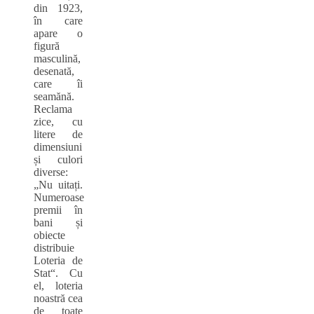
din 1923,
în care
apare o
figură
masculină,
desenată,
care îi
seamănă.
Reclama
zice, cu
litere de
dimensiuni
și culori
diverse:
„Nu uitați.
Numeroase
premii în
bani și
obiecte
distribuie
Loteria de
Stat“. Cu
el, loteria
noastră cea
de toate