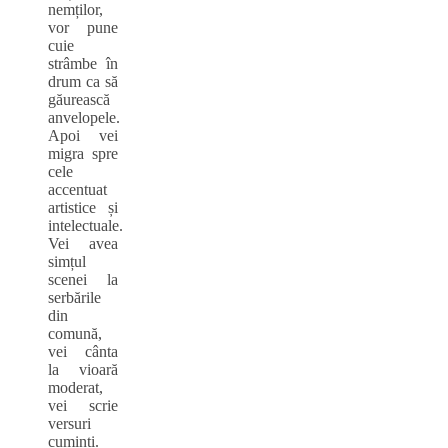
nemților,
vor pune
cuie
strâmbe în
drum ca să
găurească
anvelopele.
Apoi vei
migra spre
cele
accentuat
artistice și
intelectuale.
Vei avea
simțul
scenei la
serbările
din
comună,
vei cânta
la vioară
moderat,
vei scrie
versuri
cuminți.