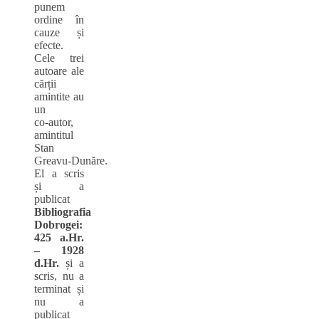
punem
ordine în
cauze și
efecte.
Cele trei
autoare ale
cărții
amintite au
un
co‑autor,
amintitul
Stan
Greavu‑Dunăre.
El a scris
și a
publicat
Bibliografia
Dobrogei:
425 a.Hr.
– 1928
d.Hr.
și a
scris, nu a
terminat și
nu a
publicat