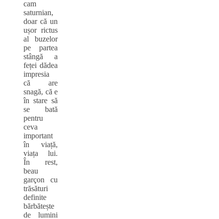
cam
saturnian,
doar că un
ușor rictus
al buzelor
pe partea
stângă a
feței dădea
impresia
că are
snagă, că e
în stare să
se bată
pentru
ceva
important
în viață,
viața lui.
În rest,
beau
garçon cu
trăsături
definite
bărbătește
de lumini