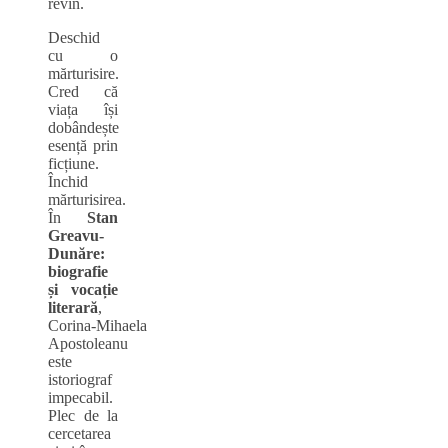
revin.
Deschid
cu o
mărturisire.
Cred că
viața își
dobândește
esență prin
ficțiune.
Închid
mărturisirea.
În
Stan
Greavu-
Dunăre:
biografie
și vocație
literară
,
Corina‑Mihaela
Apostoleanu
este
istoriograf
impecabil.
Plec de la
cercetarea