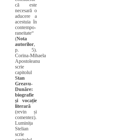
că este
necesară o
aducere a
acestuia în
contempo-
raneitate“
(
Nota
autorilor
,
p. 5).
Corina‑Mihaela
Apostoleanu
scrie
capitolul
Sta
n
Greavu-
Dunăre:
biografie
și vocație
literară
(revin și
comentez).
Luminița
Stelian
scrie
capitolul