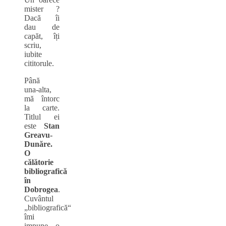
mister ?
Dacă îi
dau de
capăt, îți
scriu,
iubite
cititorule.
Până
una‑alta,
mă întorc
la carte.
Titlul ei
este
Sta
n
Greavu-
Dunăre.
O
călătorie
bibliografică
în
Dobrogea
.
Cuvântul
„bibliografică“
îmi
impune o