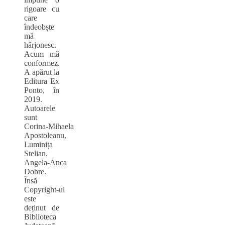
rigoare cu
care
îndeobște
mă
hârjonesc.
Acum mă
conformez.
A apărut la
Editura Ex
Ponto, în
2019.
Autoarele
sunt
Corina‑Mihaela
Apostoleanu,
Luminița
Stelian,
Angela‑Anca
Dobre.
Însă
Copyright‑ul
este
deținut de
Biblioteca