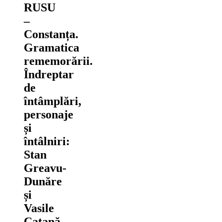
RUSU
–
Constanța.
Gramatica
rememorării.
Îndreptar
de
întâmplări,
personaje
și
întâlniri:
Stan
Greavu-
Dunăre
și
Vasile
Catană