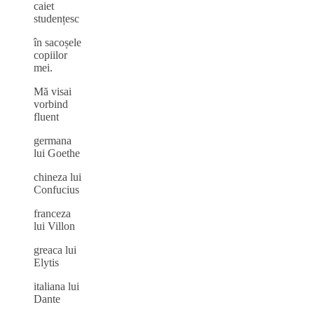
caiet
studențesc
în sacoșele
copiilor
mei.
Mă visai
vorbind
fluent
germana
lui Goethe
chineza lui
Confucius
franceza
lui Villon
greaca lui
Elytis
italiana lui
Dante