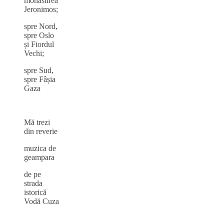
monastirea
Jeronimos;
spre Nord,
spre Oslo
și Fiordul
Vechi;
spre Sud,
spre Fâșia
Gaza
Mă trezi
din reverie
muzica de
geampara
de pe
strada
istorică
Vodă Cuza