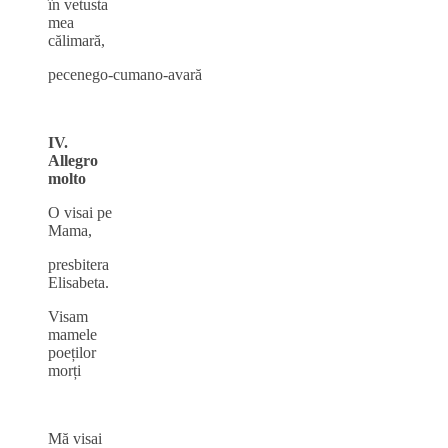
în vetusta
mea
călimară,
pecenego‑cumano‑avară
IV.
Allegro
molto
O visai pe
Mama,
presbitera
Elisabeta.
Visam
mamele
poeților
morți
Mă visai