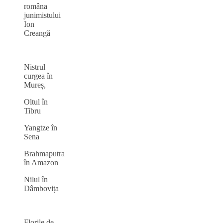
româna
junimistului
Ion
Creangă
Nistrul
curgea în
Mureș,
Oltul în
Tibru
Yangtze în
Sena
Brahmaputra
în Amazon
Nilul în
Dâmbovița
Florile de