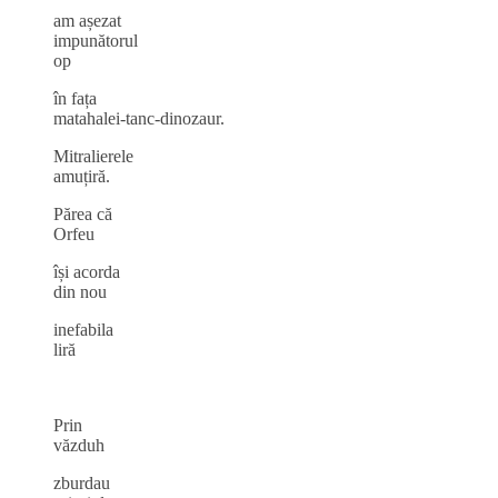
am așezat
impunătorul
op
în fața
matahalei‑tanc‑dinozaur.
Mitralierele
amuțiră.
Părea că
Orfeu
își acorda
din nou
inefabila
liră
Prin
văzduh
zburdau