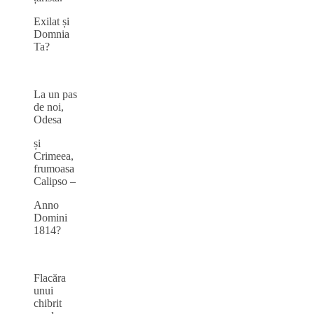
Exilat și
Domnia
Ta?
La un pas
de noi,
Odesa
și
Crimeea,
frumoasa
Calipso –
Anno
Domini
1814?
Flacăra
unui
chibrit