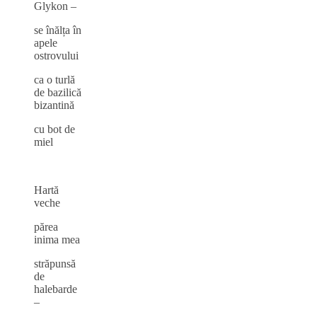
Glykon –
se înălța în
apele
ostrovului
ca o turlă
de bazilică
bizantină
cu bot de
miel
Hartă
veche
părea
inima mea
străpunsă
de
halebarde
–