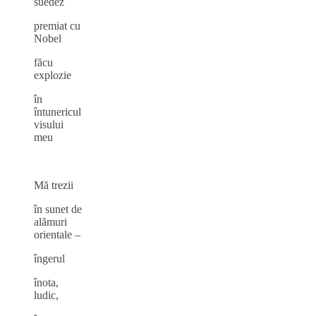
suedez
premiat cu
Nobel
făcu
explozie
în
întunericul
visului
meu
Mă trezii
în sunet de
alămuri
orientale –
îngerul
înota,
ludic,