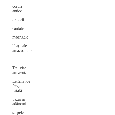
coruri
antice
oratorii
cantate
madrigale
libații ale
amazoanelor
Trei vise
am avut.
Legănat de
fregata
natală
văzui în
adâncuri
șarpele