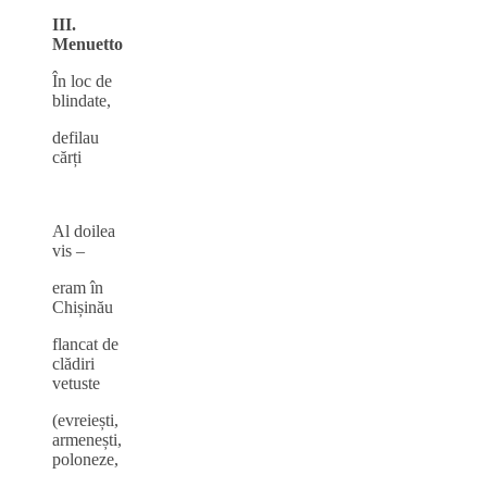
III.
Menuetto
În loc de
blindate,
defilau
cărți
Al doilea
vis –
eram în
Chișinău
flancat de
clădiri
vetuste
(evreiești,
armenești,
poloneze,