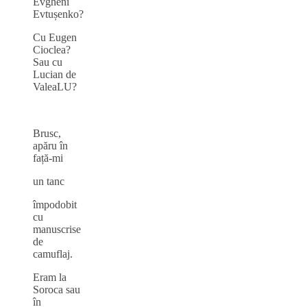
Evgheni
Evtușenko?
Cu Eugen
Cioclea?
Sau cu
Lucian de
ValeaLU?
Brusc,
apăru în
față‑mi
un tanc
împodobit
cu
manuscrise
de
camuflaj.
Eram la
Soroca sau
în