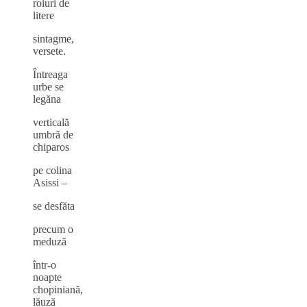
roiuri de
litere
sintagme,
versete.
Întreaga
urbe se
legăna
verticală
umbră de
chiparos
pe colina
Asissi –
se desfăta
precum o
meduză
într‑o
noapte
chopiniană,
lăuză