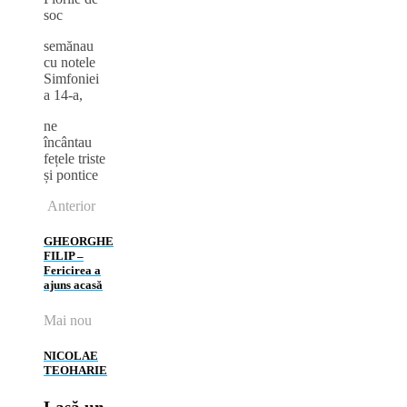
soc
semănau
cu notele
Simfoniei
a 14‑a,
ne
încântau
fețele triste
și pontice
Anterior
GHEORGHE
FILIP –
Fericirea a
ajuns acasă
Mai nou
NICOLAE
TEOHARIE