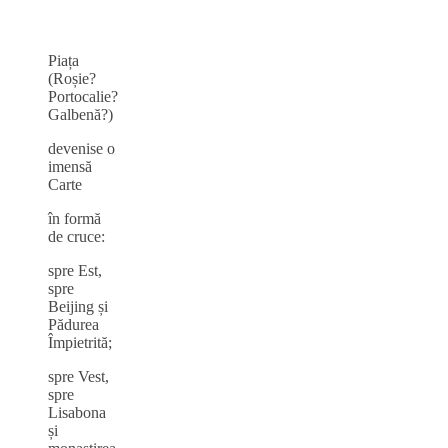
Piața
(Roșie?
Portocalie?
Galbenă?)
devenise o
imensă
Carte
în formă
de cruce:
spre Est,
spre
Beijing și
Pădurea
Împietrită;
spre Vest,
spre
Lisabona
și