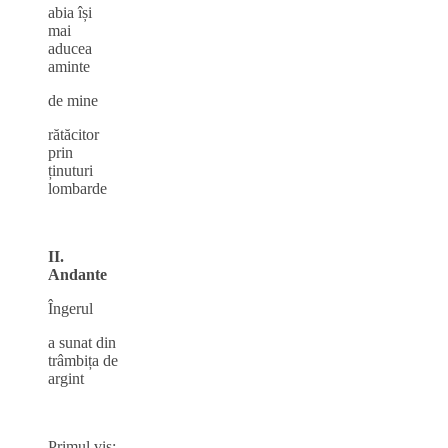
abia își
mai
aducea
aminte
de mine
rătăcitor
prin
ținuturi
lombarde
II.
Andante
Îngerul
a sunat din
trâmbița de
argint
Primul vis: