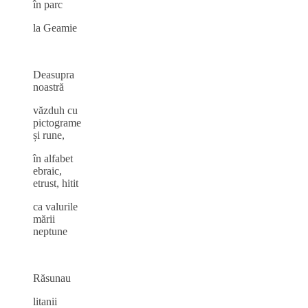
în parc
la Geamie
Deasupra
noastră
văzduh cu
pictograme
și rune,
în alfabet
ebraic,
etrust, hitit
ca valurile
mării
neptune
Răsunau
litanii