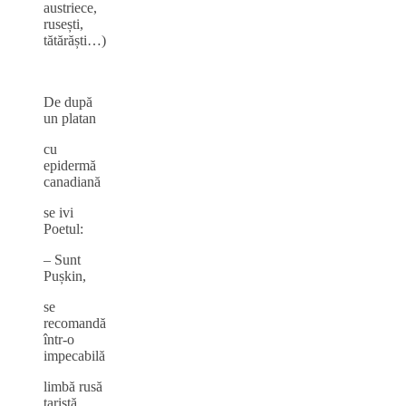
austriece,
rusești,
tătărăști…)
De după
un platan
cu
epidermă
canadiană
se ivi
Poetul:
– Sunt
Pușkin,
se
recomandă
într‑o
impecabilă
limbă rusă
țaristă.