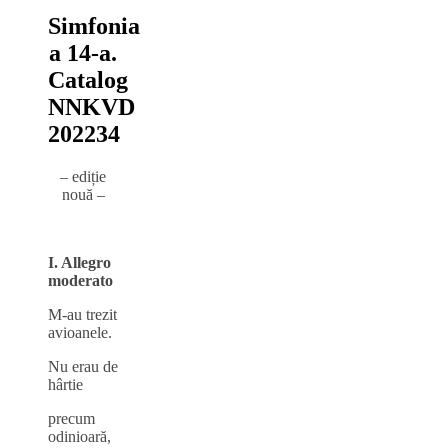
Simfonia
a 14‑a.
Catalog
NNKVD
202234
– ediție
nouă –
I. Allegro
moderato
M‑au trezit
avioanele.
Nu erau de
hârtie
precum
odinioară,