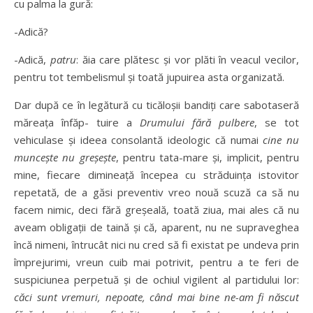
cu palma la gură:
-Adică?
-Adică,
patru
: ăia care plătesc şi vor plăti în veacul vecilor,
pentru tot tembelismul şi toată jupuirea asta organizată.
Dar după ce în legătură cu ticăloşii bandiţi care sabotaseră
măreaţa înfăp- tuire a
Drumului fără pulbere
, se tot
vehiculase şi ideea consolantă ideologic că numai
cine nu
munceşte nu greşeşte
, pentru tata-mare şi, implicit, pentru
mine, fiecare dimineaţă începea cu străduinţa istovitor
repetată, de a găsi preventiv vreo nouă scuză ca să nu
facem nimic, deci fără greşeală, toată ziua, mai ales că nu
aveam obligaţii de taină şi că, aparent, nu ne supraveghea
încă nimeni, întrucât nici nu cred să fi existat pe undeva prin
împrejurimi, vreun cuib mai potrivit, pentru a te feri de
suspiciunea perpetuă şi de ochiul vigilent al partidului lor:
căci sunt vremuri, nepoate, când mai bine ne-am fi născut