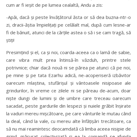
cum ar fi ieşit de pe lumea cealaltă, Andu a zis:
-Apăi, dacă şi peste învăţătorul ăsta or să dea buzna-ntr-o
zi, dracii-ăştia împieliţaţi pe celălalt mal, după cum lesne-ar
fi de bănuit, atunci de la cărţile astea o să i se cam tragă, să
ştiţi!
Presimţind şi el, ca şi noi, coarda-aceea ca o lamă de sabie,
care vibra mult prea întinsă-în văzduh, printre stele
potrivnice; chiar dacă nouă ni se părea pe atunci că pe noi,
pe mine şi pe tata Ezarhu adică, ne-acoperiseră izbăvitor
oarecum mlaştina, stufărişul şi vântoasele nisipoase ale
grindurilor, în vreme ce zilele ni se păreau de-acum, doar
nişte dungi de lumini şi de umbre care treceau oarecum
sacadat, peste gardurile din lespezi şi nuiele grăbit înşirate
la vaduri mereu mişcătoare, pe care vânturile le mutau când
la deal, când la vale, cu mereu alte înfăţişări trecătoare, ca
să nu mai reamintesc deocamdată că limba aceea nisipie de
grind, măsurat colectivizată şi ea la comandă se-afunda