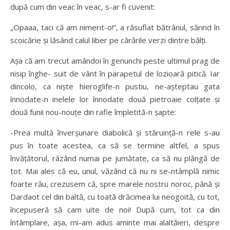
după cum din veac în veac, s-ar fi cuvenit:
„Opaaa, taci că am nimerit-o!”, a răsuflat bătrânul, sărind în
scoicărie şi lăsând calul liber pe cărările verzi dintre bălţi.
Aşa că am trecut amândoi în genunchi peste ultimul prag de
nisip înghe- suit de vânt în parapetul de lozioară pitică. Iar
dincolo, ca nişte hieroglife-n pustiu, ne-aşteptau gata
înnodate-n inelele lor înnodate două pietroaie colţate şi
două funii nou-nouţe din rafie împletită-n şapte:
-Prea multă înverşunare diabolică şi stăruinţă-n rele s-au
pus în toate acestea, ca să se termine altfel, a spus
învăţătorul, râzând numai pe jumătate, ca să nu plângă de
tot. Mai ales că eu, unul, văzând că nu ni se-ntâmplă nimic
foarte rău, crezusem că, spre marele nostru noroc, până şi
Dardaot cel din baltă, cu toată drăcimea lui neogoită, cu tot,
începuseră să cam uite de noi! După cum, tot ca din
întâmplare, aşa, mi-am adus aminte mai alaltăieri, despre