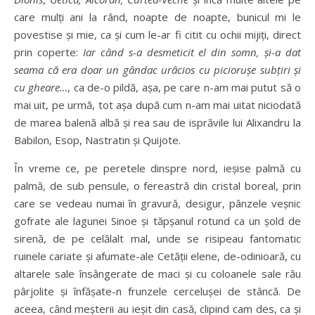
care mulţi ani la rând, noapte de noapte, bunicul mi le
povestise şi mie, ca şi cum le-ar fi citit cu ochii mijiţi, direct
prin coperte:
Iar când s-a desmeticit el din somn, şi-a dat
seama că era doar un gândac urâcios cu picioruşe subţiri şi
cu gheare…
, ca de-o pildă, aşa, pe care n-am mai putut să o
mai uit, pe urmă, tot aşa după cum n-am mai uitat niciodată
de marea balenă albă şi rea sau de isprăvile lui Alixandru la
Babilon, Esop, Nastratin şi Quijote.
În vreme ce, pe peretele dinspre nord, ieşise palmă cu
palmă, de sub pensule, o fereastră din cristal boreal, prin
care se vedeau numai în gravură, desigur, pânzele veşnic
gofrate ale lagunei Sinoe şi tăpşanul rotund ca un şold de
sirenă, de pe celălalt mal, unde se risipeau fantomatic
ruinele cariate şi afumate-ale Cetăţii elene, de-odinioară, cu
altarele sale însângerate de maci şi cu coloanele sale rău
pârjolite şi înfăşate-n frunzele cerceluşei de stâncă. De
aceea, când meşterii au ieşit din casă, clipind cam des, ca şi