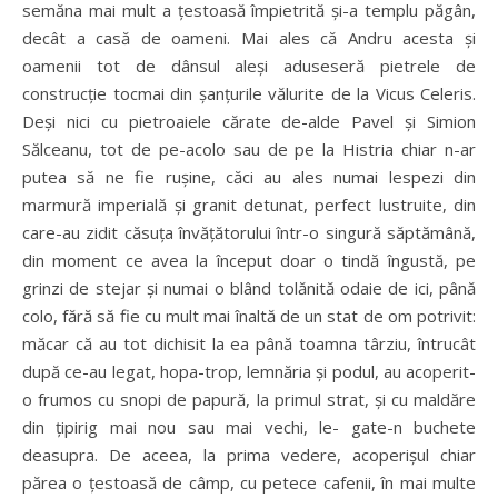
semăna mai mult a ţestoasă împietrită şi-a templu păgân,
decât a casă de oameni. Mai ales că Andru acesta şi
oamenii tot de dânsul aleşi aduseseră pietrele de
construcţie tocmai din şanţurile vălurite de la Vicus Celeris.
Deşi nici cu pietroaiele cărate de-alde Pavel şi Simion
Sălceanu, tot de pe-acolo sau de pe la Histria chiar n-ar
putea să ne fie ruşine, căci au ales numai lespezi din
marmură imperială şi granit detunat, perfect lustruite, din
care-au zidit căsuţa învăţătorului într-o singură săptămână,
din moment ce avea la început doar o tindă îngustă, pe
grinzi de stejar şi numai o blând tolănită odaie de ici, până
colo, fără să fie cu mult mai înaltă de un stat de om potrivit:
măcar că au tot dichisit la ea până toamna târziu, întrucât
după ce-au legat, hopa-trop, lemnăria şi podul, au acoperit-
o frumos cu snopi de papură, la primul strat, şi cu maldăre
din ţipirig mai nou sau mai vechi, le- gate-n buchete
deasupra. De aceea, la prima vedere, acoperişul chiar
părea o ţestoasă de câmp, cu petece cafenii, în mai multe