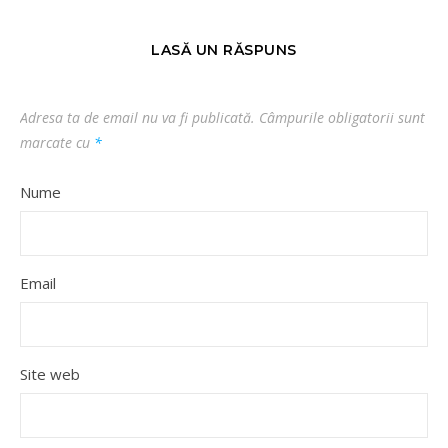
LASĂ UN RĂSPUNS
Adresa ta de email nu va fi publicată.
Câmpurile obligatorii sunt
marcate cu
*
Nume
Email
Site web