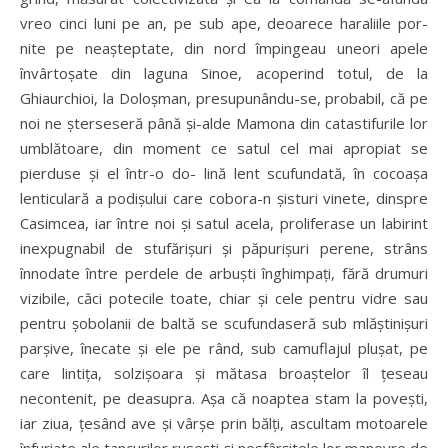
vreo cinci luni pe an, pe sub ape, deoarece haraliile por-
nite pe neaşteptate, din nord împingeau uneori apele
învârtoşate din laguna Sinoe, acoperind totul, de la
Ghiaurchioi, la Doloşman, presupunându-se, probabil, că pe
noi ne şterseseră până şi-alde Mamona din catastifurile lor
umblătoare, din moment ce satul cel mai apropiat se
pierduse şi el într-o do- lină lent scufundată, în cocoaşa
lenticulară a podişului care cobora-n şisturi vinete, dinspre
Casimcea, iar între noi şi satul acela, proliferase un labirint
inexpugnabil de stufărişuri şi păpurişuri perene, strâns
înnodate între perdele de arbuşti înghimpaţi, fără drumuri
vizibile, căci potecile toate, chiar şi cele pentru vidre sau
pentru şobolanii de baltă se scufundaseră sub mlăştinişuri
parşive, înecate şi ele pe rând, sub camuflajul pluşat, pe
care lintiţa, solzişoara şi mătasa broaştelor îl ţeseau
necontenit, pe deasupra. Aşa că noaptea stam la poveşti,
iar ziua, ţesând ave şi vârşe prin bălţi, ascultam motoarele