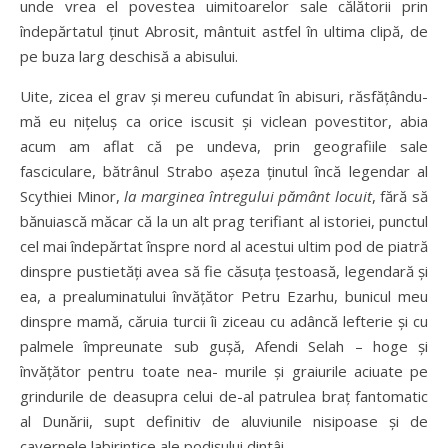
unde vrea el povestea uimitoarelor sale călătorii prin
îndepărtatul ţinut Abrosit, mântuit astfel în ultima clipă, de
pe buza larg deschisă a abisului.
Uite, zicea el grav şi mereu cufundat în abisuri, răsfăţându-
mă eu niţeluş ca orice iscusit şi viclean povestitor, abia
acum am aflat că pe undeva, prin geografiile sale
fasciculare, bătrânul Strabo aşeza ţinutul încă legendar al
Scythiei Minor,
l
a marginea întregului pământ locuit
, fără să
bănuiască măcar că la un alt prag terifiant al istoriei, punctul
cel mai îndepărtat înspre nord al acestui ultim pod de piatră
dinspre pustietăţi avea să fie căsuţa ţestoasă, legendară şi
ea, a prealuminatului învăţător Petru Ezarhu, bunicul meu
dinspre mamă, căruia turcii îi ziceau cu adâncă lefterie şi cu
palmele împreunate sub guşă, Afendi Selah – hoge şi
învăţător pentru toate nea- murile şi graiurile aciuate pe
grindurile de deasupra celui de-al patrulea braţ fantomatic
al Dunării, supt definitiv de aluviunile nisipoase şi de
cavernele labirintice ale podişului dintâi.