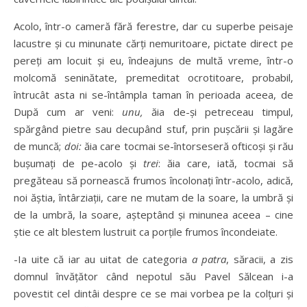
Acolo, într-o cameră fără ferestre, dar cu superbe peisaje
lacustre şi cu minunate cărţi nemuritoare, pictate direct pe
pereţi am locuit şi eu, îndeajuns de multă vreme, într-o
molcomă seninătate, premeditat ocrotitoare, probabil,
întrucât asta ni se-întâmpla taman în perioada aceea, de
După cum ar veni:
unu,
ăia de-şi petreceau timpul,
spărgând pietre sau decupând stuf, prin puşcării şi lagăre
de muncă;
doi:
ăia care tocmai se-întorseseră ofticoşi şi rău
buşumaţi de pe-acolo şi
tre
i
: ăia care, iată, tocmai să
pregăteau să pornească frumos încolonaţi într-acolo, adică,
noi ăştia, întârziaţii, care ne mutam de la soare, la umbră şi
de la umbră, la soare, aşteptând şi minunea aceea – cine
ştie ce alt blestem lustruit ca porţile frumos încondeiate.
-Ia uite că iar au uitat de categoria
a patra
, săracii, a zis
domnul învăţător când nepotul său Pavel Sălcean i-a
povestit cel dintâi despre ce se mai vorbea pe la colţuri şi