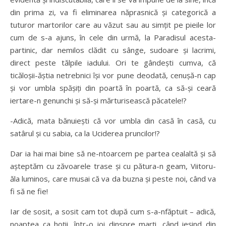
din prima zi, va fi eliminarea năprasnică şi categorică a
tuturor martorilor care au văzut sau au simţit pe pieile lor
cum de s-a ajuns, în cele din urmă, la Paradisul acesta-
partinic, dar nemilos clădit cu sânge, sudoare şi lacrimi,
direct peste tălpile iadului. Ori te gândeşti cumva, că
ticăloşii-ăştia netrebnici îşi vor pune deodată, cenuşă-n cap
şi vor umbla spăşiţi din poartă în poartă, ca să-şi ceară
iertare-n genunchi şi să-şi mărturisească păcatele!?
-Adică, mata bănuieşti că vor umbla din casă în casă, cu
satârul şi cu sabia, ca la Uciderea pruncilor!?
Dar ia hai mai bine să ne-ntoarcem pe partea cealaltă şi să
aşteptăm cu zăvoarele trase şi cu pătura-n geam, Viitoru-
ăla luminos, care musai că va da buzna şi peste noi, când va
fi să ne fie!
Iar de sosit, a sosit cam tot după cum s-a-nfăptuit – adică,
noaptea ca hoţii, într-o joi dinspre marţi, când ieşind din