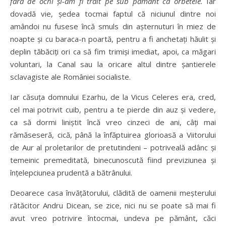
fără de ochi şi-am fi trăit pe sub pământ ca orbetele.
Iar
dovadă vie, şedea tocmai faptul că niciunul dintre noi
amândoi nu fusese încă smuls din aşternuturi în miez de
noapte şi cu baraca-n poartă, pentru a fi anchetaţi hăulit şi
deplin tăbăciţi ori ca să fim trimişi imediat, apoi, ca măgari
voluntari, la Canal sau la oricare altul dintre şantierele
sclavagiste ale României socialiste.
Iar căsuţa domnului Ezarhu, de la Vicus Celeres era, cred,
cel mai potrivit cuib, pentru a te pierde din auz şi vedere,
ca să dormi liniştit încă vreo cinzeci de ani, câţi mai
rămăseseră, cică, până la înfăptuirea glorioasă a Viitorului
de Aur al proletarilor de pretutindeni – potriveală adânc şi
temeinic premeditată, binecunoscută fiind previziunea şi
înţelepciunea prudentă a bătrânului.
Deoarece casa învăţătorului, clădită de oamenii meşterului
rătăcitor Andru Dicean, se zice, nici nu se poate să mai fi
avut vreo potrivire întocmai, undeva pe pământ, căci