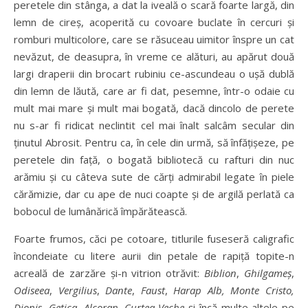
peretele din stânga, a dat la iveală o scară foarte largă, din
lemn de cireş, acoperită cu covoare buclate în cercuri şi
romburi multicolore, care se răsuceau uimitor înspre un cat
nevăzut, de deasupra, în vreme ce alături, au apărut două
largi draperii din brocart rubiniu ce-ascundeau o uşă dublă
din lemn de lăută, care ar fi dat, pesemne, într-o odaie cu
mult mai mare şi mult mai bogată, dacă dincolo de perete
nu s-ar fi ridicat neclintit cel mai înalt salcâm secular din
ţinutul Abrosit. Pentru ca, în cele din urmă, să înfăţişeze, pe
peretele din faţă, o bogată bibliotecă cu rafturi din nuc
arămiu şi cu câteva sute de cărţi admirabil legate în piele
cărămizie, dar cu ape de nuci coapte şi de argilă perlată ca
bobocul de lumânărică împărătească.
Foarte frumos, căci pe cotoare, titlurile fuseseră caligrafic
încondeiate cu litere aurii din petale de rapiţă topite-n
acreală de zarzăre şi-n vitrion otrăvit:
Biblion
,
Ghilgameş
,
Odiseea
,
Vergilius
,
Dante
,
Faust
,
Harap Alb, Monte Cristo,
Dionis
,
Getica, Alcoran, Curtea-Veche
şi încă multe altele pe