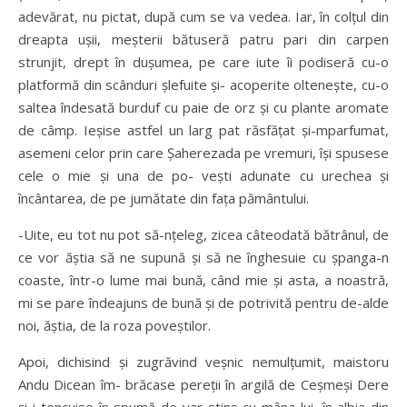
adevărat, nu pictat, după cum se va vedea. Iar, în colţul din
dreapta uşii, meşterii bătuseră patru pari din carpen
strunjit, drept în duşumea, pe care iute îi podiseră cu-o
platformă din scânduri şlefuite şi- acoperite olteneşte, cu-o
saltea îndesată burduf cu paie de orz şi cu plante aromate
de câmp. Ieşise astfel un larg pat răsfăţat şi-mparfumat,
asemeni celor prin care Şaherezada pe vremuri, îşi spusese
cele o mie şi una de po- veşti adunate cu urechea şi
încântarea, de pe jumătate din faţa pământului.
-Uite, eu tot nu pot să-nţeleg, zicea câteodată bătrânul, de
ce vor ăştia să ne supună şi să ne înghesuie cu şpanga-n
coaste, într-o lume mai bună, când mie şi asta, a noastră,
mi se pare îndeajuns de bună şi de potrivită pentru de-alde
noi, ăştia, de la roza poveştilor.
Apoi, dichisind şi zugrăvind veşnic nemulţumit, maistoru
Andu Dicean îm- brăcase pereţii în argilă de Ceşmeşi Dere