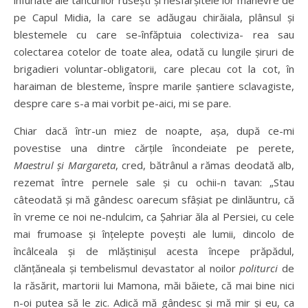
înfuriate ale tancurilor ruseşti şi nesfârşitele lor manevre de
pe Capul Midia, la care se adăugau chirăiala, plânsul şi
blestemele cu care se-înfăptuia colectiviza- rea sau
colectarea cotelor de toate alea, odată cu lungile şiruri de
brigadieri voluntar-obligatorii, care plecau cot la cot, în
haraiman de blesteme, înspre marile şantiere sclavagiste,
despre care s-a mai vorbit pe-aici, mi se pare.
Chiar dacă într-un miez de noapte, aşa, după ce-mi
povestise una dintre cărţile încondeiate pe perete,
Maestrul şi Margareta
, cred, bătrânul a rămas deodată alb,
rezemat între pernele sale şi cu ochii-n tavan: „Stau
câteodată şi mă gândesc oarecum sfâşiat pe dinlăuntru, că
în vreme ce noi ne-ndulcim, ca Şahriar ăla al Persiei, cu cele
mai frumoase şi înţelepte poveşti ale lumii, dincolo de
încâlceala şi de mlăştinişul acesta începe prăpădul,
clănţăneala şi tembelismul devastator al noilor
politurci
de
la răsărit, martorii lui Mamona, măi băiete, că mai bine nici
n-oi putea să le zic. Adică mă gândesc şi mă mir şi eu, ca