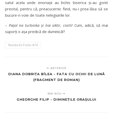
satul acela unde enoriaşii au închis biserica şi-au gonit
preotul, pentru că, preacucernic fiind, nu-i prea lăsa să se
bucure-n voie de toate nelegiuirile lor.
–
Paşol na turbinka şi hai siktir, ciorti!
Cum, adică, să mai
suporţi o aşa predică de duminică!?
Revista Ex Ponto #76
ANTERIOR
DIANA DOBRIȚA BÎLEA - FATA CU OCHII DE LUNĂ
(FRAGMENT DE ROMAN)
MAI NOU
GHEORGHE FILIP - DIMINEȚILE ORAȘULUI