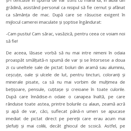
şi-i tencuise în spumă de var stins cu mâna lui, în albia din
grădină, asistând personal ca nisipul să fie cernut şi afânat
ca sămânţa de mac. După care se răsucise exigent în
mijlocul camerei imaculate şi şoptise îngândurat:
-Cam pustiu! Cam sărac, vasăzică, pentru ceea ce voiam noi
să fie!
De aceea, lăsase vorbă să nu mai intre nimeni în odaia
proaspăt smălţuită-n spumă de var şi se întorsese a doua
zi cu uneltele sale de pictat: boluri din aramă sau aluminiu,
ceşcuţe, oale şi ulcele de lut, pentru tincturi, coloranţi şi
minerale pisate, ca să nu mai vorbim de mulţimea de
beţişoare, pensule, cuţitaşe şi creioane în toate culorile.
După care înnădise-n odaie o canapea înaltă, pe care
rânduise toate astea, printre bolurile cu alaun, zeamă acră
şi apă de var, căci, suflecat până-n umeri se apucase
imediat de pictat direct pe pereţii care erau acum mai
şlefuiţi şi mai colilii, decât ghiocul de scoică. Astfel, pe