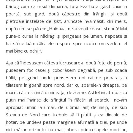
bârlog cam ca ursul din iarnă, tata Ezarhu a găsit chiar în
poartă, sub gard, două căpestre din frânghii şi două
pietroaie-înstelate de şist, aruncate-învălmăşit, din mers,
după cum se părea: „Haidaaa, ne-a venit ceasul şi nouă! Mai
pune-o curea la nădragi şi ipingeaua pe umeri, nepoate şi
hai să ne luăm câlcâiele-n spate spre-ncotro om vedea cel
mai bine cu ochii!”.
Aşa că îndesasem câteva lucruşoare-n două feţe de pernă,
pusesem foc casei şi coborâsem degrabă, pe sub coada
bălţii, pe grind, unde prinsesem doi cai de pripas şi-o
tăiasem în goană spre nord, dar cu soarele-n dreapta, pe
mare, căci era încă dimineaţa, devreme. Astfel încât doar cu
puţin mai înainte de sfinţitul în flăcări al soarelui, ne-am
apropiat umăr la umăr, de ultimul lanţ de nisip, de sub
Steaua de Nord care trebuie să fi plutit şi ea dincolo de
hotar, pe undeva peste marginea afumată a zilei, pe unde
nici măcar orizontul nu mai cobora printre apele morţilor,