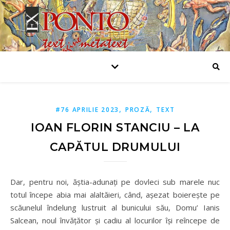
,
,
#76 APRILIE 2023
PROZĂ
TEXT
IOAN FLORIN STANCIU – LA
CAPĂTUL DRUMULUI
Dar, pentru noi, ăştia-adunaţi pe dovleci sub marele nuc
totul începe abia mai alaltăieri, când, aşezat boiereşte pe
scăunelul îndelung lustruit al bunicului său, Domu’ Ianis
Salcean, noul învăţător şi cadiu al locurilor îşi reîncepe de