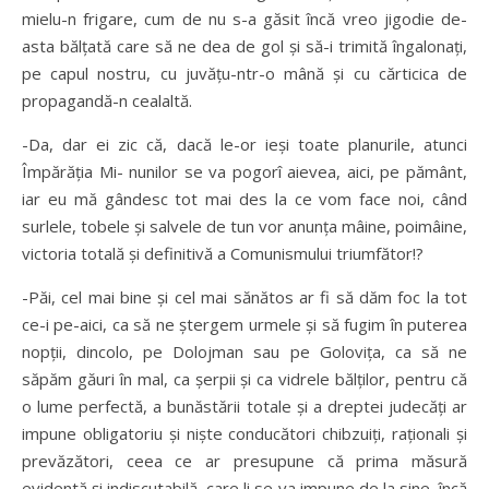
mielu-n frigare, cum de nu s-a găsit încă vreo jigodie de-
asta bălţată care să ne dea de gol şi să-i trimită îngalonaţi,
pe capul nostru, cu juvăţu-ntr-o mână şi cu cărticica de
propagandă-n cealaltă.
-Da, dar ei zic că, dacă le-or ieşi toate planurile, atunci
Împărăţia Mi- nunilor se va pogorî aievea, aici, pe pământ,
iar eu mă gândesc tot mai des la ce vom face noi, când
surlele, tobele şi salvele de tun vor anunţa mâine, poimâine,
victoria totală şi definitivă a Comunismului triumfător!?
-Păi, cel mai bine şi cel mai sănătos ar fi să dăm foc la tot
ce-i pe-aici, ca să ne ştergem urmele şi să fugim în puterea
nopţii, dincolo, pe Dolojman sau pe Goloviţa, ca să ne
săpăm găuri în mal, ca şerpii şi ca vidrele bălţilor, pentru că
o lume perfectă, a bunăstării totale şi a dreptei judecăţi ar
impune obligatoriu şi nişte conducători chibzuiţi, raţionali şi
prevăzători, ceea ce ar presupune că prima măsură
evidentă şi indiscutabilă, care li se va impune de la sine, încă