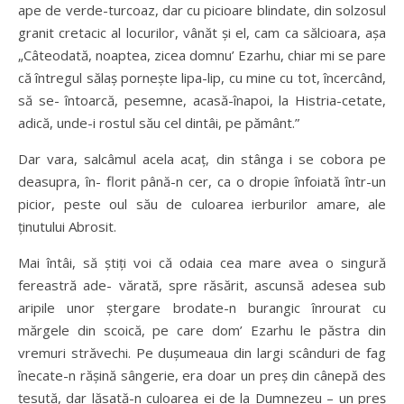
ape de verde-turcoaz, dar cu picioare blindate, din solzosul
granit cretacic al locurilor, vânăt şi el, cam ca sălcioara, aşa
„Câteodată, noaptea, zicea domnu’ Ezarhu, chiar mi se pare
că întregul sălaş porneşte lipa-lip, cu mine cu tot, încercând,
să se- întoarcă, pesemne, acasă-înapoi, la Histria-cetate,
adică, unde-i rostul său cel dintâi, pe pământ.”
Dar vara, salcâmul acela acaţ, din stânga i se cobora pe
deasupra, în- florit până-n cer, ca o dropie înfoiată într-un
picior, peste oul său de culoarea ierburilor amare, ale
ţinutului Abrosit.
Mai întâi, să ştiţi voi că odaia cea mare avea o singură
fereastră ade- vărată, spre răsărit, ascunsă adesea sub
aripile unor ştergare brodate-n burangic înrourat cu
mărgele din scoică, pe care dom’ Ezarhu le păstra din
vremuri străvechi. Pe duşumeaua din largi scânduri de fag
înecate-n răşină sângerie, era doar un preş din cânepă des
ţesută, dar lăsată-n culoarea ei de la Dumnezeu – un preş